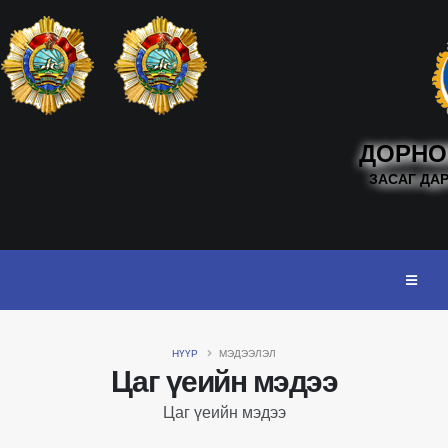
ДОРНО
ЗАСАГ ДА
НҮҮР
МЭДЭЭЛЭЛ
Цаг үеийн мэдээ
Цаг үеийн мэдээ