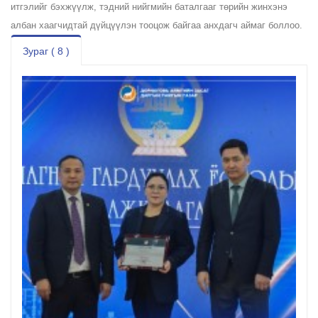
итгэлийг бэхжүүлж, тэдний нийгмийн баталгааг төрийн жинхэнэ
албан хаагчидтай дүйцүүлэн тооцож байгаа анхдагч аймаг боллоо.
Зураг ( 8 )