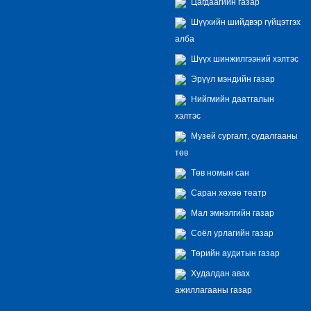
Цагдаагийн газар
Шүүхийн шийдвэр гүйцэтгэх
алба
Шүүх шинжилгээний хэлтэс
Эрүүл мэндийн газар
Нийгмийн даатгалын
хэлтэс
Музей сургалт, судалгааны
төв
Төв номын сан
Саран хөхөө театр
Мал эмнэлгийн газар
Соёл урлагийн газар
Төрийн аудитын газар
Худалдан авах
ажиллагааны газар