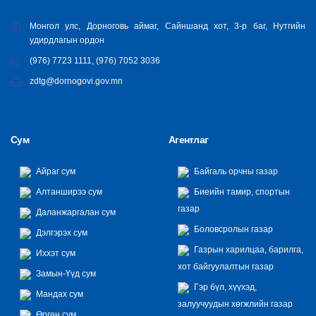
Монгол улс, Дорноговь аймаг, Сайншанд хот, 3-р баг, Нутгийн
удирдлагын ордон
(976) 7723 1111, (976) 7052 3036
zdtg@dornogovi.gov.mn
Сум
Агентлаг
Айраг сум
Байгаль орчны газар
Алтанширээ сум
Биеийн тамир, спортын
газар
Даланжаргалан сум
Боловсролын газар
Дэлгэрэх сум
Газрын харилцаа, барилга,
Иххэт сум
хот байгуулалтын газар
Замын-Үүд сум
Гэр бүл, хүүхэд,
Мандах сум
залуучуудын хөгжлийн газар
Өргөн сум