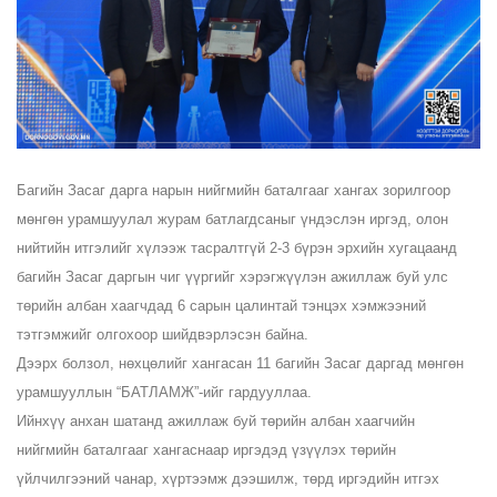
Багийн Засаг дарга нарын нийгмийн баталгааг хангах зорилгоор
мөнгөн урамшуулал журам батлагдсаныг үндэслэн иргэд, олон
нийтийн итгэлийг хүлээж тасралтгүй 2-3 бүрэн эрхийн хугацаанд
багийн Засаг даргын чиг үүргийг хэрэгжүүлэн ажиллаж буй улс
төрийн албан хаагчдад 6 сарын цалинтай тэнцэх хэмжээний
тэтгэмжийг олгохоор шийдвэрлэсэн байна.
Дээрх болзол, нөхцөлийг хангасан 11 багийн Засаг даргад мөнгөн
урамшууллын “БАТЛАМЖ”-ийг гардууллаа.
Ийнхүү анхан шатанд ажиллаж буй төрийн албан хаагчийн
нийгмийн баталгааг хангаснаар иргэдэд үзүүлэх төрийн
үйлчилгээний чанар, хүртээмж дээшилж, төрд иргэдийн итгэх