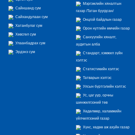
Мэргэжлийн хяналтын
Сайншанд сум
газар /Татан буугдсан/
Сайхандулаан сум
Онцгой байдлын газар
Хатанбулаг сум
Орон нутгийн өмчийн газар
Хөвсгөл сум
Санхүүгийн хяналт,
Улаанбадрах сум
аудитын алба
Эрдэнэ сум
Стандарт, хэмжил зүйн
хэлтэс
Статистикийн хэлтэс
Татварын хэлтэс
Улсын бүртгэлийн хэлтэс
Ус, цаг уур, орчны
шинжилгээний төв
Хөдөлмөр, халамжийн
үйлчилгээний газар
Хүнс, хөдөө аж ахуйн газар