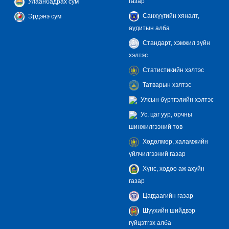
газар
Улаанбадрах сум
Санхүүгийн хяналт,
Эрдэнэ сум
аудитын алба
Стандарт, хэмжил зүйн
хэлтэс
Статистикийн хэлтэс
Татварын хэлтэс
Улсын бүртгэлийн хэлтэс
Ус, цаг уур, орчны
шинжилгээний төв
Хөдөлмөр, халамжийн
үйлчилгээний газар
Хүнс, хөдөө аж ахуйн
газар
Цагдаагийн газар
Шүүхийн шийдвэр
гүйцэтгэх алба