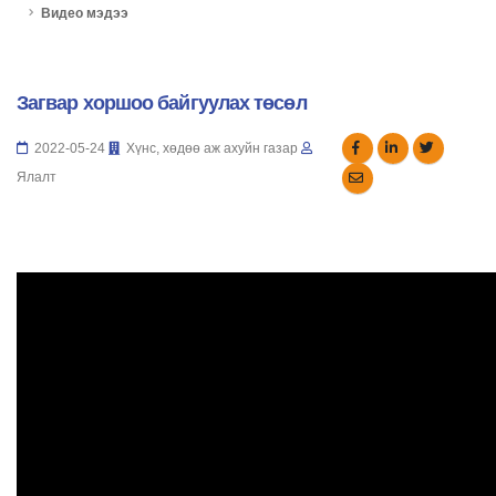
Видео мэдээ
Загвар хоршоо байгуулах төсөл
2022-05-24
Хүнс, хөдөө аж ахуйн газар
Ялалт