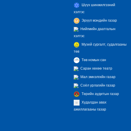
Шүүх шинжилгээний
хэлтэс
Эрүүл мэндийн газар
Нийгмийн даатгалын
хэлтэс
Музей сургалт, судалгааны
төв
Төв номын сан
Саран хөхөө театр
Мал эмнэлгийн газар
Соёл урлагийн газар
Төрийн аудитын газар
Худалдан авах
ажиллагааны газар