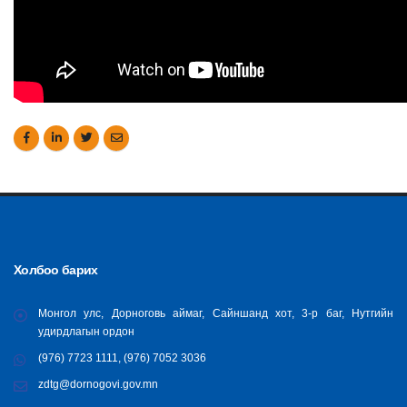
Холбоо барих
Монгол улс, Дорноговь аймаг, Сайншанд хот, 3-р баг, Нутгийн
удирдлагын ордон
(976) 7723 1111, (976) 7052 3036
zdtg@dornogovi.gov.mn