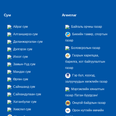
Сум
Агентлаг
Айраг сум
Байгаль орчны газар
Алтанширээ сум
Биеийн тамир, спортын
газар
Даланжаргалан сум
Боловсролын газар
Дэлгэрэх сум
Газрын харилцаа,
Иххэт сум
барилга, хот байгуулалтын
Замын-Үүд сум
газар
Мандах сум
Гэр бүл, хүүхэд,
Өргөн сум
залуучуудын хөгжлийн газар
Сайншанд сум
Мэргэжлийн хяналтын
Сайхандулаан сум
газар /Татан буугдсан/
Хатанбулаг сум
Онцгой байдлын газар
Хөвсгөл сум
Орон нутгийн өмчийн