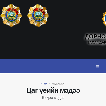
ДОРНО
ЗАСАГ ДА
НҮҮР
МЭДЭЭЛЭЛ
Цаг үеийн мэдээ
Видео мэдээ