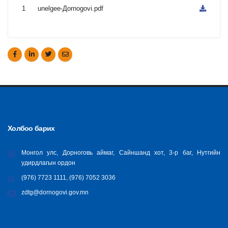
1
unelgee-Дornogovi.pdf
Холбоо барих
Монгол улс, Дорноговь аймаг, Сайншанд хот, 3-р баг, Нутгийн
удирдлагын ордон
(976) 7723 1111, (976) 7052 3036
zdtg@dornogovi.gov.mn