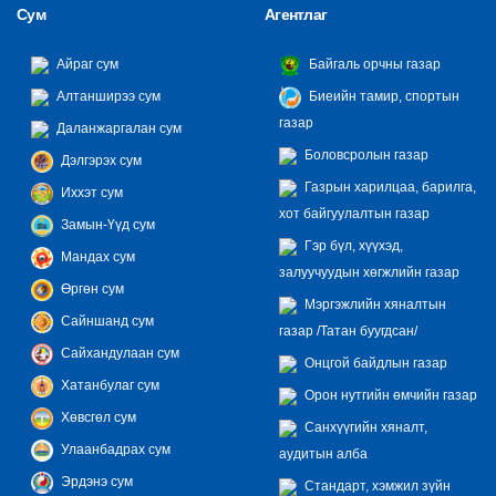
Сум
Агентлаг
Айраг сум
Байгаль орчны газар
Алтанширээ сум
Биеийн тамир, спортын
газар
Даланжаргалан сум
Боловсролын газар
Дэлгэрэх сум
Газрын харилцаа, барилга,
Иххэт сум
хот байгуулалтын газар
Замын-Үүд сум
Гэр бүл, хүүхэд,
Мандах сум
залуучуудын хөгжлийн газар
Өргөн сум
Мэргэжлийн хяналтын
Сайншанд сум
газар /Татан буугдсан/
Сайхандулаан сум
Онцгой байдлын газар
Хатанбулаг сум
Орон нутгийн өмчийн газар
Хөвсгөл сум
Санхүүгийн хяналт,
Улаанбадрах сум
аудитын алба
Эрдэнэ сум
Стандарт, хэмжил зүйн