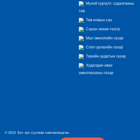
Музей сургалт, судалгааны
төв
Төв номын сан
Саран хөхөө театр
Мал эмнэлгийн газар
Соёл урлагийн газар
Төрийн аудитын газар
Худалдан авах
ажиллагааны газар
© 2019. Бүх эрх хуулиар хамгаалагдсан.