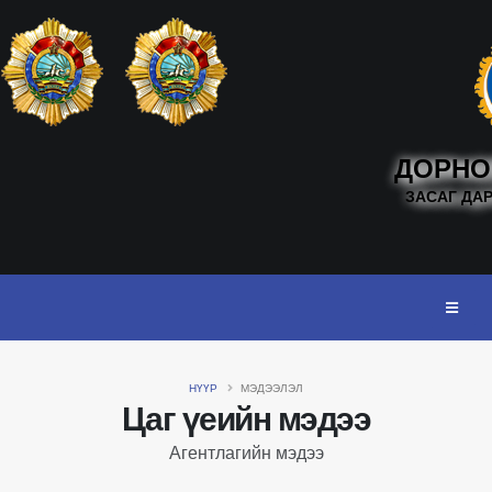
ДОРНО
ЗАСАГ ДА
НҮҮР
МЭДЭЭЛЭЛ
Цаг үеийн мэдээ
Агентлагийн мэдээ