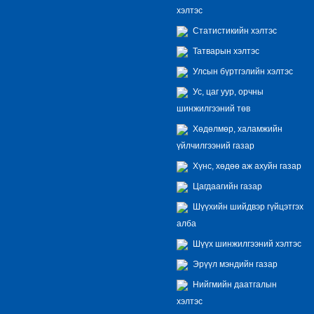
хэлтэс
Статистикийн хэлтэс
Татварын хэлтэс
Улсын бүртгэлийн хэлтэс
Ус, цаг уур, орчны
шинжилгээний төв
Хөдөлмөр, халамжийн
үйлчилгээний газар
Хүнс, хөдөө аж ахуйн газар
Цагдаагийн газар
Шүүхийн шийдвэр гүйцэтгэх
алба
Шүүх шинжилгээний хэлтэс
Эрүүл мэндийн газар
Нийгмийн даатгалын
хэлтэс