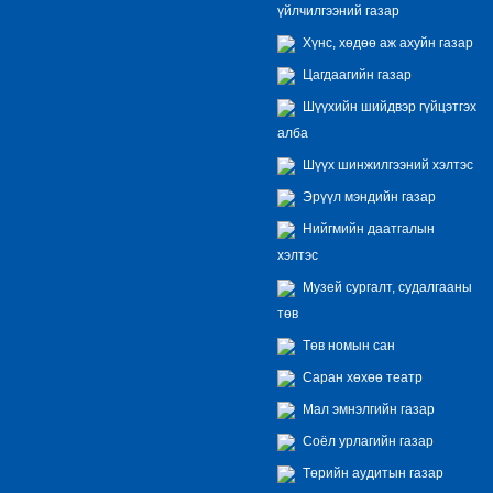
үйлчилгээний газар
Хүнс, хөдөө аж ахуйн газар
Цагдаагийн газар
Шүүхийн шийдвэр гүйцэтгэх
алба
Шүүх шинжилгээний хэлтэс
Эрүүл мэндийн газар
Нийгмийн даатгалын
хэлтэс
Музей сургалт, судалгааны
төв
Төв номын сан
Саран хөхөө театр
Мал эмнэлгийн газар
Соёл урлагийн газар
Төрийн аудитын газар