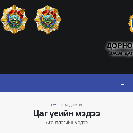
ДОРНО
ЗАСАГ ДА
НҮҮР
МЭДЭЭЛЭЛ
Цаг үеийн мэдээ
Агентлагийн мэдээ