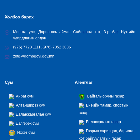
Холбоо барих
Монгол улс, Дорноговь аймаг, Сайншанд хот, 3-р баг, Нутгийн
удирдлагын ордон
(976) 7723 1111, (976) 7052 3036
zdtg@dornogovi.gov.mn
Сум
Агентлаг
Айраг сум
Байгаль орчны газар
Алтанширээ сум
Биеийн тамир, спортын
газар
Даланжаргалан сум
Боловсролын газар
Дэлгэрэх сум
Газрын харилцаа, барилга,
Иххэт сум
хот байгуулалтын газар