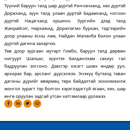
Түүний баруун талд шар дүртэй Ринчэнханд, хөх дүртэй 
Доржханд, зүүн талд улаан дүртэй Бадамханд, ногоон 
дүртэй Нацагханд оршино. Зургийн дээд талд 
Жанрайсиг, Нархажид, Доржпагмо бурхан, тэдгээрийн 
доор улааны ёсны лам, Найдан Мапанба болон улаан 
дүртэй дагина заларчээ.
Төв доор зургаан мутарт Гомбо, баруун талд дөрвөн 
нигуурт Шалши, зүүнтээ Балданлхам сахиус гал 
бадруулан зогсоно. Дэвсгэр хэсэгт шовх өндөр уул, 
архирах бар, арсланг дүрсэлжээ. Энэхүү бүтээлд таван 
дагины дүрийг өвөрмөц төрх байдалтай зохиомжилж 
монгол зурагт тэр болгон хэрэглэдэггүй ягаан, хөх, шар 
өнгө оруулан задгай утсан хатгамлаар урлажээ.