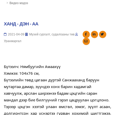
Видео мэдээ
ХАНД - ДЭН - АА
2021-04-09
Музей сургалт, судалгааны төв
Уранжаргал
Бүтээлч: Нямбуугийн Амаахүү
Хэмжээ: 104х76 см,
Бүтээлийн төвд цагаан дүртэй Санжааханд баруун 
мутартаа дамар, зүүндээ хонх барин хадамгай 
хавчуулж, арслан ширээнээ бадам цэцгийн саран 
мандал дээр бие билгүүний гэрэл цацруулан цогцлоно.
Тэрээр цэцгэн хээтэй улаан өмсгөл, ээмэг, зүүлт асаан, 
долгионтсон хар үснэртээ гурван хохимой шигтгэжээ. 