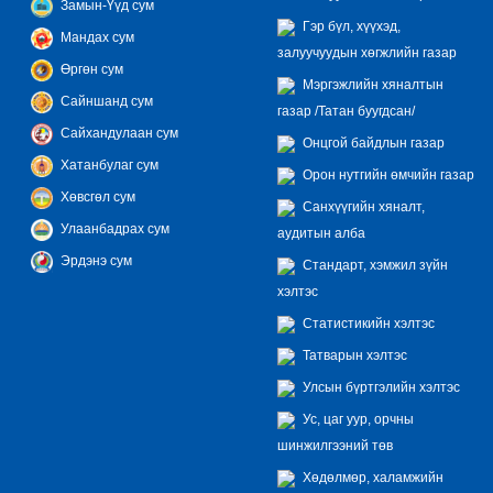
Замын-Үүд сум
Гэр бүл, хүүхэд,
Мандах сум
залуучуудын хөгжлийн газар
Өргөн сум
Мэргэжлийн хяналтын
Сайншанд сум
газар /Татан буугдсан/
Сайхандулаан сум
Онцгой байдлын газар
Хатанбулаг сум
Орон нутгийн өмчийн газар
Хөвсгөл сум
Санхүүгийн хяналт,
Улаанбадрах сум
аудитын алба
Эрдэнэ сум
Стандарт, хэмжил зүйн
хэлтэс
Статистикийн хэлтэс
Татварын хэлтэс
Улсын бүртгэлийн хэлтэс
Ус, цаг уур, орчны
шинжилгээний төв
Хөдөлмөр, халамжийн