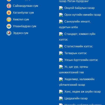
газар /Татан буугдсан/
Сайхандулаан сум
Онцгой байдлын газар
Хатанбулаг сум
Орон нутгийн өмчийн газар
Хөвсгөл сум
Санхүүгийн хяналт,
Улаанбадрах сум
аудитын алба
Эрдэнэ сум
Стандарт, хэмжил зүйн
хэлтэс
Статистикийн хэлтэс
Татварын хэлтэс
Улсын бүртгэлийн хэлтэс
Ус, цаг уур, орчны
шинжилгээний төв
Хөдөлмөр, халамжийн
үйлчилгээний газар
Хүнс, хөдөө аж ахуйн газар
Цагдаагийн газар