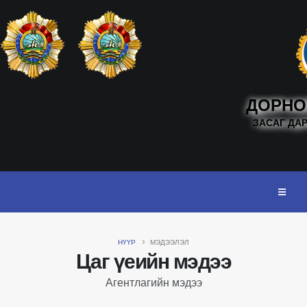
ДОРНО
ЗАСАГ ДА
НҮҮР
МЭДЭЭЛЭЛ
Цаг үеийн мэдээ
Агентлагийн мэдээ