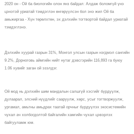
2020 он - Ой ба биологийн олон янз байдал: Алдаж боломгүй үнэ 
цэнэтэй уриатай тэмдэглэн өнгөрүүлсэн бол энэ жил Ой ба 
амьжиргаа - Хүн төрөлхтөн, эх дэлхийн тогтвортой байдал уриатай 
тэмдэглэнэ.
Дэлхийн хуурай газрын 31%, Монгол улсын газрын нэгдмэл сангийн 
9.2%, Дорноговь аймгийн нийт нутаг дэвсгэрийн 116,893 га буюу 
1.06 хувийг заган ой эзэлдэг.
Ой мод нь дэлхийн шим мандалын салшгүй хэсгийг бүрдүүлж, 
дулаарал, элсний нүүдлийг сааруулж, хөрс, усыг тогтворжуулж, 
ургамал, амьтны амьдрах таатай орчныг бүрдүүлэх экосистемийн 
чухал ач холбогдолтой байгалийн хамгийн чухал цэвэрлэх 
байгууламж юм.