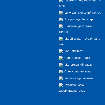
Шүүхийн шийдвэр гүйцэтгэх
алба
Шүүх шинжилгээний хэлтэс
Эрүүл мэндийн газар
Нийгмийн даатгалын
хэлтэс
Музей сургалт, судалгааны
төв
Төв номын сан
Саран хөхөө театр
Мал эмнэлгийн газар
Соёл урлагийн газар
Төрийн аудитын газар
Худалдан авах
ажиллагааны газар