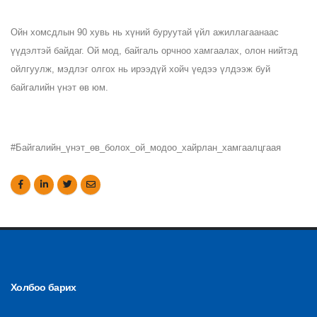
Ойн хомсдлын 90 хувь нь хүний буруутай үйл ажиллагаанаас 
үүдэлтэй байдаг. Ой мод, байгаль орчноо хамгаалах, олон нийтэд 
ойлгуулж, мэдлэг олгох нь ирээдүй хойч үедээ үлдээж буй 
байгалийн үнэт өв юм.
#Байгалийн_үнэт_өв_болох_ой_модоо_хайрлан_хамгаалцгаая
Холбоо барих