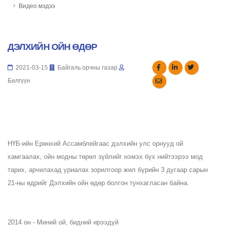
Видео мэдээ
ДЭЛХИЙН ОЙН ӨДӨР
2021-03-15
Байгаль орчны газар
Билгүүн
НҮБ-ийн Ерөнхий Ассамблейгаас дэлхийн улс орнууд ой 
хамгаалах, ойн модны төрөл зүйлийг нэмэх бүх нийтээрээ мод 
тарих, арчилахад уриалах зорилгоор жил бүрийн 3 дугаар сарын 
21-ны өдрийг Дэлхийн ойн өдөр болгон тунхагласан байна.
2014 он - Миний ой, бидний ирээдүй