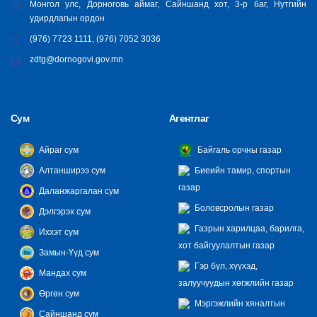
Монгол улс, Дорноговь аймаг, Сайншанд хот, 3-р баг, Нутгийн
удирдлагын ордон
(976) 7723 1111, (976) 7052 3036
zdtg@dornogovi.gov.mn
Сум
Агентлаг
Айраг сум
Байгаль орчны газар
Алтанширээ сум
Биеийн тамир, спортын
газар
Даланжаргалан сум
Боловсролын газар
Дэлгэрэх сум
Газрын харилцаа, барилга,
Иххэт сум
хот байгуулалтын газар
Замын-Үүд сум
Гэр бүл, хүүхэд,
Мандах сум
залуучуудын хөгжлийн газар
Өргөн сум
Мэргэжлийн хяналтын
Сайншанд сум