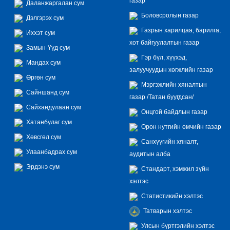
газар
Даланжаргалан сум
Боловсролын газар
Дэлгэрэх сум
Газрын харилцаа, барилга,
Иххэт сум
хот байгуулалтын газар
Замын-Үүд сум
Гэр бүл, хүүхэд,
Мандах сум
залуучуудын хөгжлийн газар
Өргөн сум
Мэргэжлийн хяналтын
Сайншанд сум
газар /Татан буугдсан/
Сайхандулаан сум
Онцгой байдлын газар
Хатанбулаг сум
Орон нутгийн өмчийн газар
Хөвсгөл сум
Санхүүгийн хяналт,
Улаанбадрах сум
аудитын алба
Эрдэнэ сум
Стандарт, хэмжил зүйн
хэлтэс
Статистикийн хэлтэс
Татварын хэлтэс
Улсын бүртгэлийн хэлтэс