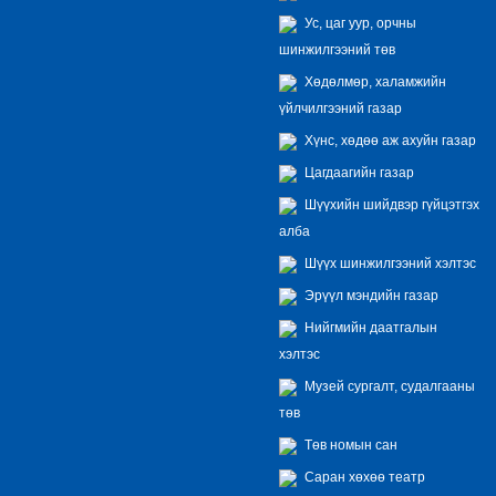
Ус, цаг уур, орчны
шинжилгээний төв
Хөдөлмөр, халамжийн
үйлчилгээний газар
Хүнс, хөдөө аж ахуйн газар
Цагдаагийн газар
Шүүхийн шийдвэр гүйцэтгэх
алба
Шүүх шинжилгээний хэлтэс
Эрүүл мэндийн газар
Нийгмийн даатгалын
хэлтэс
Музей сургалт, судалгааны
төв
Төв номын сан
Саран хөхөө театр