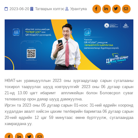
2023-06-20
Татварын хэлтэс
Урантуяа
НӨАТ-ын урамшууллын 2023 оны зургаадугаар сарын сугалааны
тохирол тааруулах шууд нэвтрүүлгийг 2023 оны 06 дугаар сарын
21-нд 13.00 цагт ибаримт аппликейшн болон Боловсрол суваг
телевизээр орон даяар шууд дамжуулна.
Иргэн та 2023 оны 05 дугаар сарын 01-нээс 31-ний өдрийн хооронд
худалдан авалт хийсэн цахим төлбөрийн баримтаа 06 дугаар сарын
20-ний өдрийн 12 цаг 59 минутаас өмнө бүртгүүлж, сугалаандаа
хамрагдана уу.