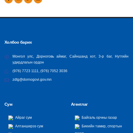
Холбоо барих
Монгол улс, Дорноговь аймаг, Сайншанд хот, 3-р баг, Нутгийн
удирдлагын ордон
(976) 7723 1111, (976) 7052 3036
zdtg@dornogovi.gov.mn
Сум
Агентлаг
Айраг сум
Байгаль орчны газар
Алтанширээ сум
Биеийн тамир, спортын