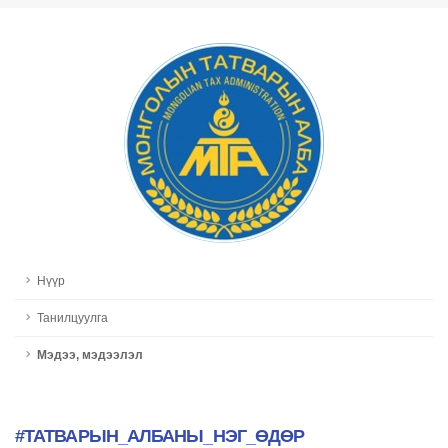
Нүүр
Танилцуулга
Мэдээ, мэдээлэл
#ТАТВАРЫН_АЛБАНЫ_НЭГ_ӨДӨР