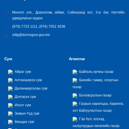
Монгол улс, Дорноговь аймаг, Сайншанд хот, 3-р баг, Нутгийн
удирдлагын ордон
(976) 7723 1111, (976) 7052 3036
zdtg@dornogovi.gov.mn
Сум
Агентлаг
Айраг сум
Байгаль орчны газар
Алтанширээ сум
Биеийн тамир, спортын
газар
Даланжаргалан сум
Боловсролын газар
Дэлгэрэх сум
Газрын харилцаа, барилга,
Иххэт сум
хот байгуулалтын газар
Замын-Үүд сум
Гэр бүл, хүүхэд,
Мандах сум
залуучуудын хөгжлийн газар