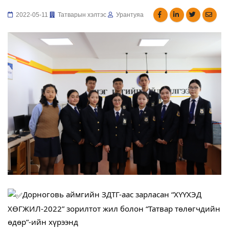
2022-05-11
Татварын хэлтэс
Урантуяа
Дорноговь аймгийн ЗДТГ-аас зарласан “ХҮҮХЭД 
ХӨГЖИЛ-2022” зорилтот жил болон “Татвар төлөгчдийн 
өдөр”-ийн хүрээнд