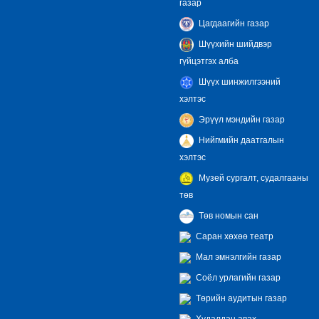
газар
Цагдаагийн газар
Шүүхийн шийдвэр
гүйцэтгэх алба
Шүүх шинжилгээний
хэлтэс
Эрүүл мэндийн газар
Нийгмийн даатгалын
хэлтэс
Музей сургалт, судалгааны
төв
Төв номын сан
Саран хөхөө театр
Мал эмнэлгийн газар
Соёл урлагийн газар
Төрийн аудитын газар
Худалдан авах