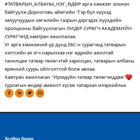
#ТАТВАРЫН_АЛБАНЫ_НЭГ_ӨДӨР
 арга хэмжээг зохион 
байгуулж Дорноговь аймгийн "Гэр бүл хүүхэд 
залуучуудын хөгжлийн газрын дэргэдэх Хүүхдийн 
оролцооны байгууллагын ЛИДЕР СУРАГЧ АКАДЕМИЙН 
СУРАГЧИД хамтран ажиллалаа.
Уг арга хэмжээний үр дүнд ЕБС-н сурагчид татварын 
хэлтсийн ах эгч нарынхаа нэг өдрийн ажилтай 
танилцаж татвар төлөгчтэй харилцан, татварын албаны 
ерөнхий суурь ойлголттой болж авлаа.
Хамтран ажилласан "Ирээдүйн татвар төлөгчиддөө"
сурлагын өндөр амжилт хүсэж талархал илэрхийлье.
Холбоо барих