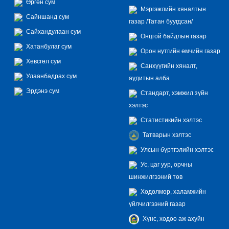
Өргөн сум
Мэргэжлийн хяналтын
Сайншанд сум
газар /Татан буугдсан/
Сайхандулаан сум
Онцгой байдлын газар
Хатанбулаг сум
Орон нутгийн өмчийн газар
Хөвсгөл сум
Санхүүгийн хяналт,
Улаанбадрах сум
аудитын алба
Эрдэнэ сум
Стандарт, хэмжил зүйн
хэлтэс
Статистикийн хэлтэс
Татварын хэлтэс
Улсын бүртгэлийн хэлтэс
Ус, цаг уур, орчны
шинжилгээний төв
Хөдөлмөр, халамжийн
үйлчилгээний газар
Хүнс, хөдөө аж ахуйн