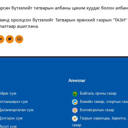
рсан бүтээлийг татварын албаны цахим хуудас болон алба
аанд оролцсон бүтээлийг Татварын ерөнхий газрын “ТАЗИ”
лалтаар ашиглана.
Агентлаг
йраг сум
Байгаль орчны газар
лтанширээ сум
Биеийн тамир, спортын газ
аланжаргалан сум
Боловсролын газар
элгэрэх сум
Газрын харилцаа, барилга,
газар
ххэт сум