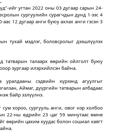
.
д”-ийг угтан 2022 оны 03 дугаар сарын 24-
всролын сургуулийн сурагчдын дунд 1-ээс 4
0-аас 12 дугаар анги буюу ахлах анги гэсэн 3
рын тухай мэдлэг, боловсролыг дээшлүүлэх
нд татварын талаарх өөрийн ойлголт буюу
ооор зургаар илэрхийлсэн байна.
аа уралдааны сэдвийн хүрээнд агуулгыг
ргалзан, Аймаг, дүүргийн татварын албадаас
нэж байр эзлүүлнэ.
 сум хороо, сургууль анги, овог нэр холбоо
рын 22-ны өдрийн 23 цаг 59 минутаас өмнө
йг өөрийн цахим хуудас болон сошиал хаягт
айна.