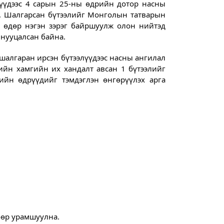
лүүдээс 4 сарын 25-ны өдрийн дотор насны
нэ. Шалгарсан бүтээлийг Монголын татварын
 өдөр нэгэн зэрэг байршуулж олон нийтэд
нууцалсан байна.
 шалгаран ирсэн бүтээлүүдээс насны ангилал
тийн хамгийн их хандалт авсан 1 бүтээлийг
ийн өдрүүдийг тэмдэглэн өнгөрүүлэх арга
өөр урамшуулна.