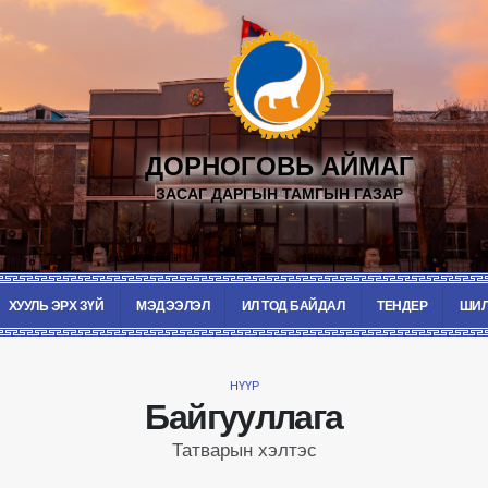
ДОРНОГОВЬ АЙМАГ
ЗАСАГ ДАРГЫН ТАМГЫН ГАЗАР
ХУУЛЬ ЭРХ ЗҮЙ
МЭДЭЭЛЭЛ
ИЛ ТОД БАЙДАЛ
ТЕНДЕР
ШИЛ
НҮҮР
Байгууллага
Татварын хэлтэс