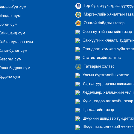
Гэр бүл, хүүхэд, залуучуу
амын-Үүд сум
Мэргэжлийн хяналтын газар
андах сум
Онцгой байдлын газар
ргөн сум
Орон нутгийн өмчийн газар
айншанд сум
Санхүүгийн хяналт, аудиты
айхандулаан сум
Стандарт, хэмжил зүйн хэл
атанбулаг сум
Статистикийн хэлтэс
өвсгөл сум
Татварын хэлтэс
лаанбадрах сум
Улсын бүртгэлийн хэлтэс
рдэнэ сум
Ус, цаг уур, орчны шинжилг
Хөдөлмөр, халамжийн үйлчи
Хүнс, хөдөө аж ахуйн газар
Цагдаагийн газар
Шүүхийн шийдвэр гүйцэтгэх
Шүүх шинжилгээний хэлтэс