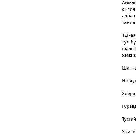
Аймаг
ангил
албан
танил
ТЕГ-а
тус б
шалга
хэмжэ
Шагна
Нэгдү
Хоёрд
Гурав
Тусгай
Хамги