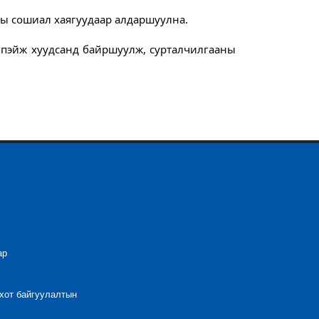
ны сошиал хаягуудаар алдаршуулна.
 пэйж хуудсанд байршуулж, сурталчилгааны
ар
 хот байгуулалтын