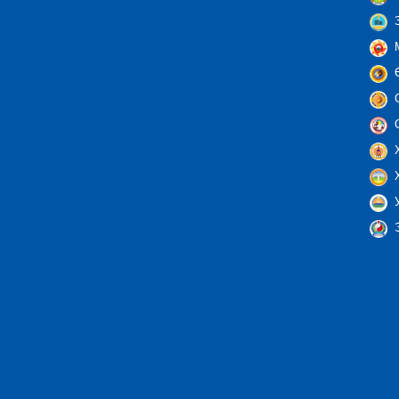
З
М
Ө
С
С
Х
Х
У
Э