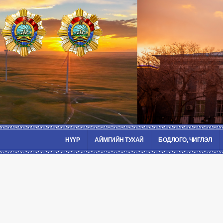
НҮҮР
АЙМГИЙН ТУХАЙ
БОДЛОГО, ЧИГЛЭЛ