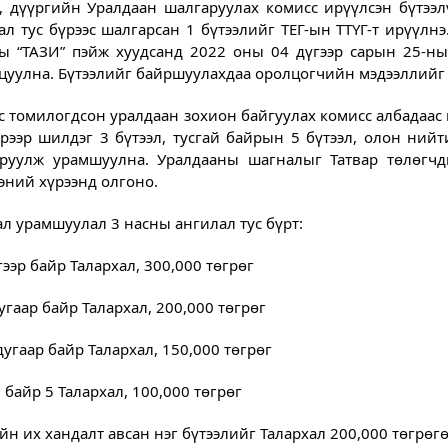
, дүүргийн Уралдаан шалгаруулах комисс ирүүлсэн бүтээ
ал тус бүрээс шалгарсан 1 бүтээлийг ТЕГ-ын ТТҮГ-т ирүүл
ы “ТАЗИ” пэйж хуудсанд 2022 оны 04 дүгээр сарын 25-ны
цуулна. Бүтээлийг байршуулахдаа оролцогчийн мэдээллийг 
ас томилогдсон уралдаан зохион байгуулах комисс албадаас
үрээр шилдэг 3 бүтээл, тусгай байрын 5 бүтээл, олон ний
руулж урамшуулна. Уралдааны шагналыг Татвар төлөгчд
эний хүрээнд олгоно.
л урамшуулал 3 насны ангилал тус бүрт:
гээр байр Талархал, 300,000 төгрөг
угаар байр Талархал, 200,000 төгрөг
дугаар байр Талархал, 150,000 төгрөг
 байр 5 Талархал, 100,000 төгрөг
йн их хандалт авсан нэг бүтээлийг Талархал 200,000 төгрөг