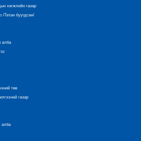
дын хөгжлийн газар
 /Татан буугдсан/
н алба
тэс
ээний төв
лгээний газар
 алба