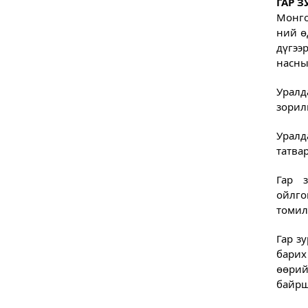
ГАР 
Монго
ний ө
дүгээр
насны
Уралд
зорил
Уралд
татва
Гар з
ойлго
томил
Гар з
барих
өөрий
байрш