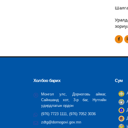
Шалга
Уралд
зориу
Холбоо барих
Сум
А
Монгол улс, Дорноговь аймаг,
Сайншанд хот, 3-р баг, Нутгийн
А
удирдлагын ордон
Д
(976) 7723 1111, (976) 7052 3036
Д
zdtg@dornogovi.gov.mn
И