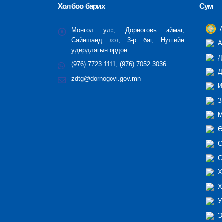
Холбоо барих
Сум
А
Монгол улс, Дорноговь аймаг,
Сайншанд хот, 3-р баг, Нутгийн
А
удирдлагын ордон
Д
(976) 7723 1111, (976) 7052 3036
Д
zdtg@dornogovi.gov.mn
И
З
М
Ө
С
С
Х
Х
У
Э