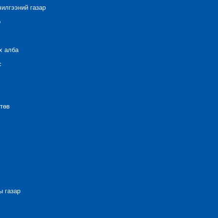
илгээний газар
р
х алба
с
төв
 газар