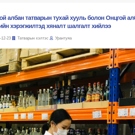
ой албан татварын тухай хууль болон Онцгой ал
ийн хэрэгжилтэд хяналт шалгалт хийлээ
-12-23
Татварын хэлтэс
Урантуяа