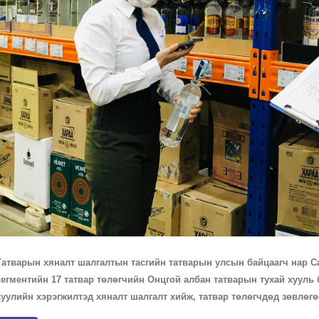
Татварын хяналт шалгалтын тасгийн татварын улсын байцаагч нар С
сегментийн 17 татвар төлөгчийн Онцгой албан татварын тухай хууль
хуулийн хэрэгжилтэд хяналт шалгалт хийж, татвар төлөгчдөд зөвлөгө