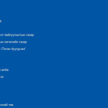
р
хот байгуулалтын газар
ын хөгжлийн газар
/Татан буугдсан/
н алба
тэс
ээний төв