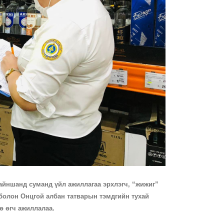
айншанд суманд үйл ажиллагаа эрхлэгч, “жижиг”
 болон Онцгой албан татварын тэмдгийн тухай
ө өгч ажиллалаа.