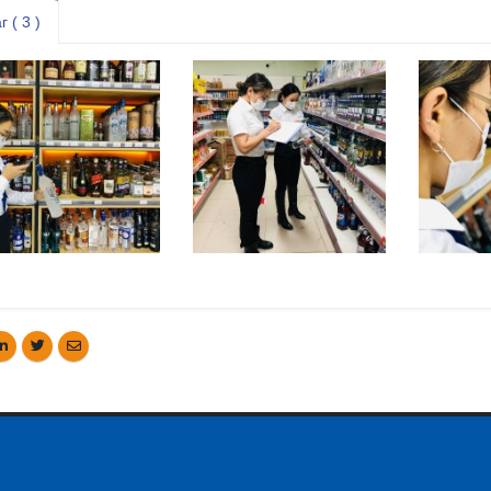
г ( 3 )