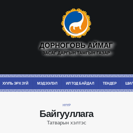
ДОРНОГОВЬ АЙМАГ
ЗАСАГ ДАРГЫН ТАМГЫН ГАЗАР
ХУУЛЬ ЭРХ ЗҮЙ
МЭДЭЭЛЭЛ
ИЛ ТОД БАЙДАЛ
ТЕНДЕР
ШИЛ
НҮҮР
Байгууллага
Татварын хэлтэс