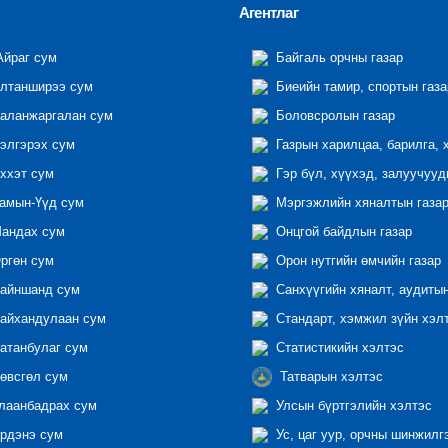
Агентлаг
йраг сум
Байгаль орчны газар
лтанширээ сум
Биеийн тамир, спортын газа
аланжаргалан сум
Боловсролын газар
элгэрэх сум
Газрын харилцаа, барилга, 
ххэт сум
Гэр бүл, хүүхэд, залуучууд
амын-Үүд сум
Мэргэжлийн хяналтын газар 
андах сум
Онцгой байдлын газар
ргөн сум
Орон нутгийн өмчийн газар
айншанд сум
Санхүүгийн хяналт, аудиты
айхандулаан сум
Стандарт, хэмжил зүйн хэл
атанбулаг сум
Статистикийн хэлтэс
өвсгөл сум
Татварын хэлтэс
лаанбадрах сум
Улсын бүртгэлийн хэлтэс
рдэнэ сум
Ус, цаг уур, орчны шинжилг