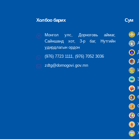
Холбоо барих
Сум
А
Монгол улс, Дорноговь аймаг,
Сайншанд хот, 3-р баг, Нутгийн
А
удирдлагын ордон
Д
(976) 7723 1111, (976) 7052 3036
Д
zdtg@dornogovi.gov.mn
И
З
М
Ө
С
С
Х
Х