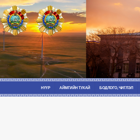
НҮҮР
АЙМГИЙН ТУХАЙ
БОДЛОГО, ЧИГЛЭЛ