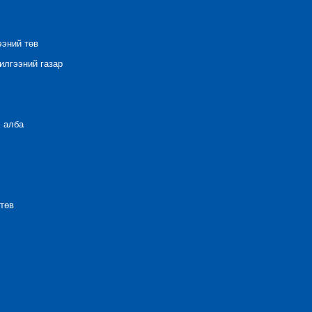
ээний төв
лгээний газар
 алба
төв