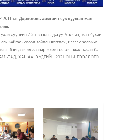
РГАЛТ
-ыг Дорноговь аймгийн сумдуудын мал
ллаа.
тухай хуулийн 7.3-т заасны дагуу Малчин, мал бүхий
вч байгаа бөгөөд тайлан нягтлах, илгээх зааврыг
сын байцаагчид заавар зөвлөгөө өгч ажилласан ба
Р АМЬТАД, ХАШАА, ХУДГИЙН 2021 ОНЫ ТООЛЛОГО