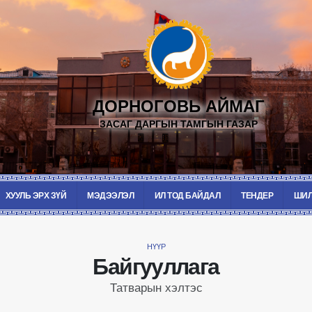
ДОРНОГОВЬ АЙМАГ
ЗАСАГ ДАРГЫН ТАМГЫН ГАЗАР
ХУУЛЬ ЭРХ ЗҮЙ
МЭДЭЭЛЭЛ
ИЛ ТОД БАЙДАЛ
ТЕНДЕР
ШИЛ
НҮҮР
Байгууллага
Татварын хэлтэс