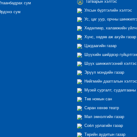
Татварын хэлтэс
лаанбадрах сум
Улсын бүртгэлийн хэлтэс
рдэнэ сум
Ус, цаг уур, орчны шинжилг
Хөдөлмөр, халамжийн үйлчи
Хүнс, хөдөө аж ахуйн газар
Цагдаагийн газар
Шүүхийн шийдвэр гүйцэтгэх
Шүүх шинжилгээний хэлтэс
Эрүүл мэндийн газар
Нийгмийн даатгалын хэлтэс
Музей сургалт, судалгааны 
Төв номын сан
Саран хөхөө театр
Мал эмнэлгийн газар
Соёл урлагийн газар
Төрийн аудитын газар