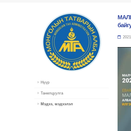
МАЛЫ
байг
2021
Нүүр
Танилцуулга
Мэдээ, мэдээлэл