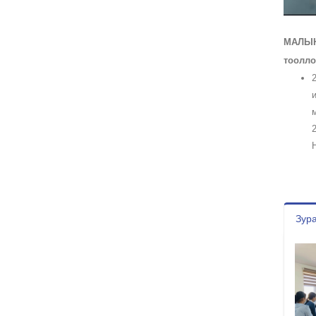
МАЛЫН
тоолло
Зура