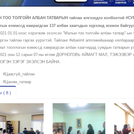
 ТОО ТОЛГОЙН АЛБАН ТАТВАРЫН тайлан илгээхдээ холбоотой
#СУ
гын комиссд хамрагдсан 137 албан хаагчдын хүрээнд зохион байгуу
2021.01.01-нээс хэрэгжиж эхэлсэн "Малын тоо толгойн албан татвар"-ын 
иргэн тайлан гаргах үүрэгтэй. Тайланг
#ebarimt
аппликейшнаар хялбараар а
мал тооллогын комиссд хамрагдсан албан хаагчидад сумдын татварын ул
2021 оны 12 сарын 07-ны өглөө ДОРНОГОВЬ АЙМАГТ МАЛ, ТЭЖЭЭВЭ
НЭГЭН ЗЭРЭГ ЭХЭЛСЭН БАЙНА.
#Цаасгүй_тайлан
#Цахим_татвар
г ( 8 )