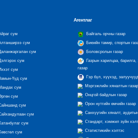
Агентлаг
йраг сум
Байгаль орчны газар
лтанширээ сум
Биеийн тамир, спортын газ
аланжаргалан сум
Боловсролын газар
элгэрэх сум
Газрын харилцаа, барилга,
газар
ххэт сум
Гэр бүл, хүүхэд, залуучуу
амын-Үүд сум
Мэргэжлийн хяналтын газар 
андах сум
Онцгой байдлын газар
ргөн сум
Орон нутгийн өмчийн газар
айншанд сум
Санхүүгийн хяналт, аудиты
айхандулаан сум
Стандарт, хэмжил зүйн хэл
атанбулаг сум
Статистикийн хэлтэс
өвсгөл сум