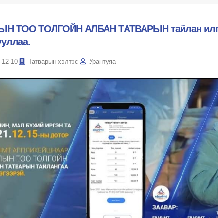
Н ТОО ТОЛГОЙН АЛБАН ТАТВАРЫН тайлан илгэ
ууллаа.
-12-10
Татварын хэлтэс
Урантуяа