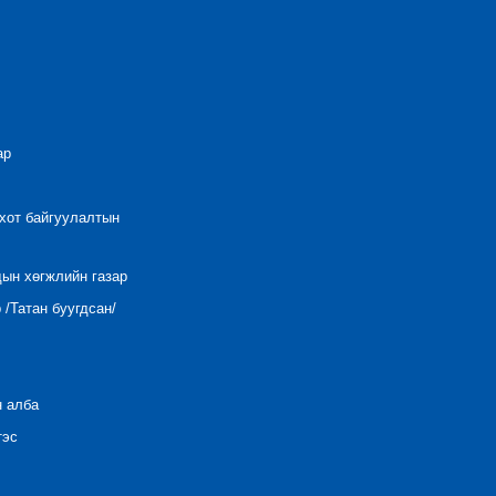
ар
 хот байгуулалтын
дын хөгжлийн газар
/Татан буугдсан/
н алба
тэс