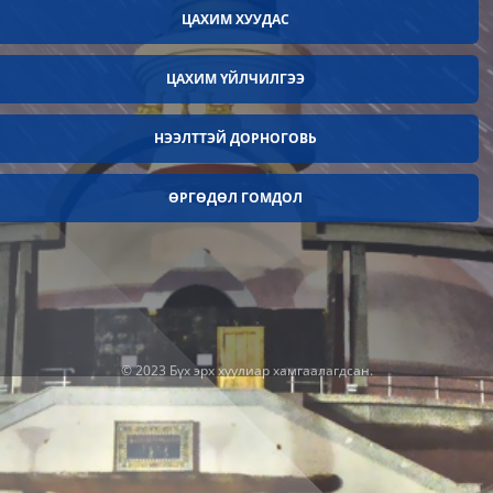
ЦАХИМ ХУУДАС
ЦАХИМ ҮЙЛЧИЛГЭЭ
НЭЭЛТТЭЙ ДОРНОГОВЬ
ӨРГӨДӨЛ ГОМДОЛ
© 2023 Бүх эрх хуулиар xамгаалагдсан.