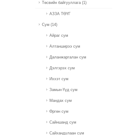
Төсвийн байгууллага (1)
АЗЗА ТӨҮГ
Сум (14)
Айраг сум
Алтанширээ сум
Даланжаргалан сум
Дэлгэрэх сум
Иххэт сум
Замын-Үүд сум
Мандах сум
Өргөн сум
Сайншанд сум
Сайхандулаан сум