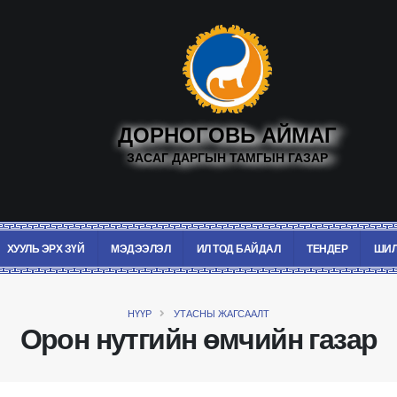
ДОРНОГОВЬ АЙМАГ
ЗАСАГ ДАРГЫН ТАМГЫН ГАЗАР
ХУУЛЬ ЭРХ ЗҮЙ
МЭДЭЭЛЭЛ
ИЛ ТОД БАЙДАЛ
ТЕНДЕР
ШИЛ
НҮҮР
УТАСНЫ ЖАГСААЛТ
Орон нутгийн өмчийн газар