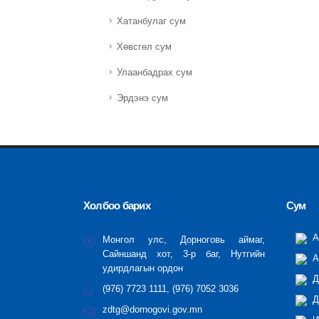
Хатанбулаг сум
Хөвсгөл сум
Улаанбадрах сум
Эрдэнэ сум
Холбоо барих
Сум
А
Монгол улс, Дорноговь аймаг,
Сайншанд хот, 3-р баг, Нутгийн
А
удирдлагын ордон
Д
(976) 7723 1111, (976) 7052 3036
Д
zdtg@dornogovi.gov.mn