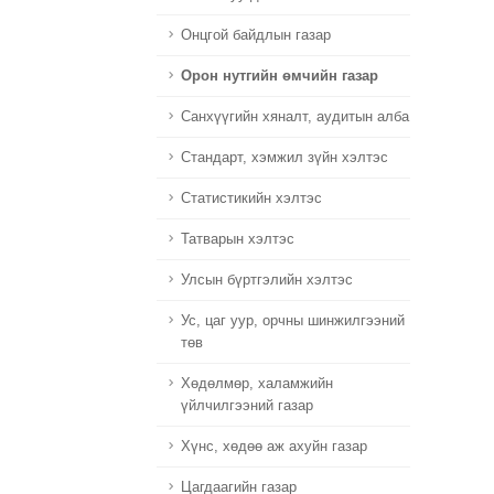
Онцгой байдлын газар
Орон нутгийн өмчийн газар
Санхүүгийн хяналт, аудитын алба
Стандарт, хэмжил зүйн хэлтэс
Статистикийн хэлтэс
Татварын хэлтэс
Улсын бүртгэлийн хэлтэс
Ус, цаг уур, орчны шинжилгээний
төв
Хөдөлмөр, халамжийн
үйлчилгээний газар
Хүнс, хөдөө аж ахуйн газар
Цагдаагийн газар