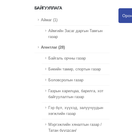
БАЙГУУЛЛАГА
Орон
Аймаг (1)
Аймгийн Засаг даргын Тамгын
газар
Агентлаг (28)
Байгаль орчны газар
Биеийн тамир, спортын газар
Боловсролын газар
Газрын харилцаа, барилга, хот
байгуулалтын газар
Гэр бүл, хүүхэд, залуучуудын
хөгжлийн газар
Мэргэжлийн хяналтын газар /
Татан буугдсан/