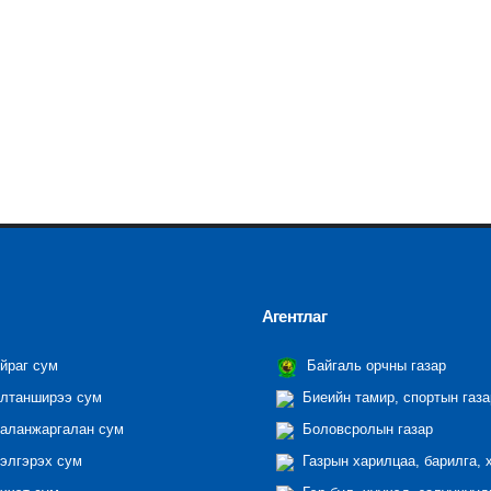
Агентлаг
йраг сум
Байгаль орчны газар
лтанширээ сум
Биеийн тамир, спортын газа
аланжаргалан сум
Боловсролын газар
элгэрэх сум
Газрын харилцаа, барилга, 