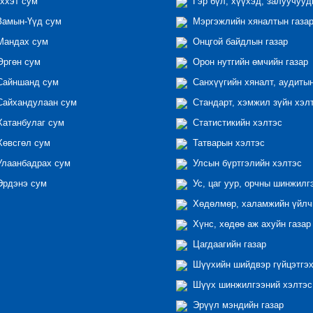
ххэт сум
Гэр бүл, хүүхэд, залуучууд
амын-Үүд сум
Мэргэжлийн хяналтын газар 
андах сум
Онцгой байдлын газар
ргөн сум
Орон нутгийн өмчийн газар
айншанд сум
Санхүүгийн хяналт, аудиты
айхандулаан сум
Стандарт, хэмжил зүйн хэл
атанбулаг сум
Статистикийн хэлтэс
өвсгөл сум
Татварын хэлтэс
лаанбадрах сум
Улсын бүртгэлийн хэлтэс
рдэнэ сум
Ус, цаг уур, орчны шинжилг
Хөдөлмөр, халамжийн үйлчи
Хүнс, хөдөө аж ахуйн газар
Цагдаагийн газар
Шүүхийн шийдвэр гүйцэтгэх
Шүүх шинжилгээний хэлтэс
Эрүүл мэндийн газар