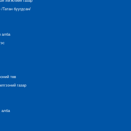
ын хөгжлийн газар
/Татан буугдсан/
н алба
тэс
ээний төв
лгээний газар
 алба