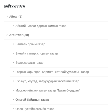
БАЙГУУЛЛАГА
Аймаг (1)
Аймгийн Засаг даргын Тамгын газар
Агентлаг (28)
Байгаль орчны газар
Биеийн тамир, спортын газар
Боловсролын газар
Газрын харилцаа, барилга, хот байгуулалтын газар
Гэр бүл, хүүхэд, залуучуудын хөгжлийн газар
Мэргэжлийн хяналтын газар /Татан буугдсан/
Онцгой байдлын газар
Орон нутгийн өмчийн газар