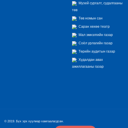
Музей сургалт, судалгааны
төв
Төв номын сан
Саран хөхөө театр
Мал эмнэлгийн газар
Соёл урлагийн газар
Төрийн аудитын газар
Худалдан авах
ажиллагааны газар
© 2019. Бүх эрх хуулиар хамгаалагдсан.