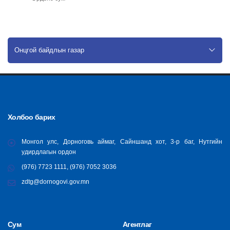
Онцгой байдлын газар
Холбоо барих
Монгол улс, Дорноговь аймаг, Сайншанд хот, 3-р баг, Нутгийн
удирдлагын ордон
(976) 7723 1111, (976) 7052 3036
zdtg@dornogovi.gov.mn
Сум
Агентлаг