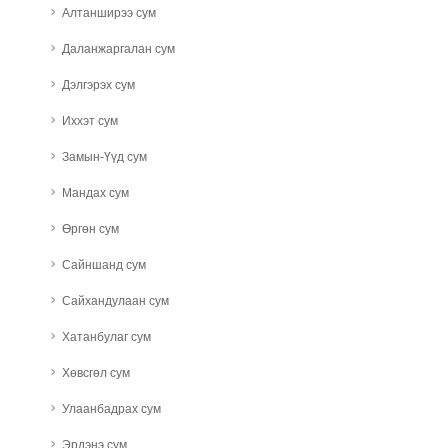
Алтанширээ сум
Даланжаргалан сум
Дэлгэрэх сум
Иххэт сум
Замын-Үүд сум
Мандах сум
Өргөн сум
Сайншанд сум
Сайхандулаан сум
Хатанбулаг сум
Хөвсгөл сум
Улаанбадрах сум
Эрдэнэ сум