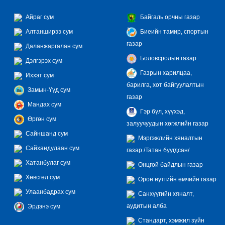
Айраг сум
Байгаль орчны газар
Алтанширээ сум
Биеийн тамир, спортын
газар
Даланжаргалан сум
Боловсролын газар
Дэлгэрэх сум
Газрын харилцаа,
Иххэт сум
барилга, хот байгуулалтын
Замын-Үүд сум
газар
Мандах сум
Гэр бүл, хүүхэд,
Өргөн сум
залуучуудын хөгжлийн газар
Сайншанд сум
Мэргэжлийн хяналтын
Сайхандулаан сум
газар /Татан буугдсан/
Хатанбулаг сум
Онцгой байдлын газар
Хөвсгөл сум
Орон нутгийн өмчийн газар
Улаанбадрах сум
Санхүүгийн хяналт,
аудитын алба
Эрдэнэ сум
Стандарт, хэмжил зүйн