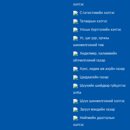
хэлтэс
Статистикийн хэлтэс
Татварын хэлтэс
Улсын бүртгэлийн хэлтэс
Ус, цаг уур, орчны
шинжилгээний төв
Хөдөлмөр, халамжийн
үйлчилгээний газар
Хүнс, хөдөө аж ахуйн газар
Цагдаагийн газар
Шүүхийн шийдвэр гүйцэтгэх
алба
Шүүх шинжилгээний хэлтэс
Эрүүл мэндийн газар
Нийгмийн даатгалын
хэлтэс