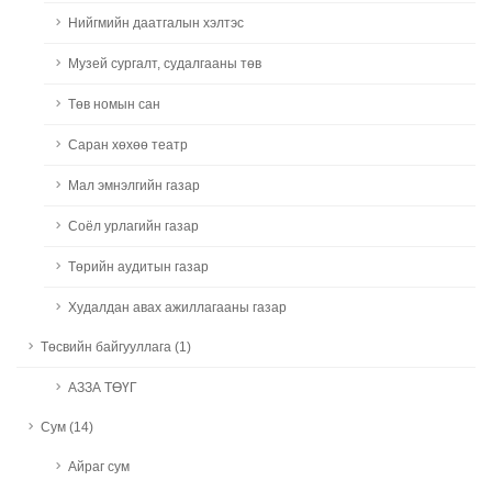
Нийгмийн даатгалын хэлтэс
Музей сургалт, судалгааны төв
Төв номын сан
Саран хөхөө театр
Мал эмнэлгийн газар
Соёл урлагийн газар
Төрийн аудитын газар
Худалдан авах ажиллагааны газар
Төсвийн байгууллага (1)
АЗЗА ТӨҮГ
Сум (14)
Айраг сум