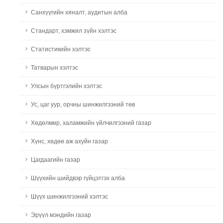
Санхүүгийн хяналт, аудитын алба
Стандарт, хэмжил зүйн хэлтэс
Статистикийн хэлтэс
Татварын хэлтэс
Улсын бүртгэлийн хэлтэс
Ус, цаг уур, орчны шинжилгээний төв
Хөдөлмөр, халамжийн үйлчилгээний газар
Хүнс, хөдөө аж ахуйн газар
Цагдаагийн газар
Шүүхийн шийдвэр гүйцэтгэх алба
Шүүх шинжилгээний хэлтэс
Эрүүл мэндийн газар