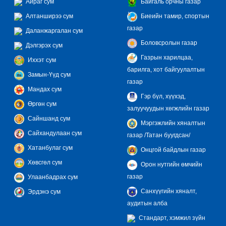
Айраг сум
Байгаль орчны газар
Алтанширээ сум
Биеийн тамир, спортын
газар
Даланжаргалан сум
Боловсролын газар
Дэлгэрэх сум
Газрын харилцаа,
Иххэт сум
барилга, хот байгуулалтын
Замын-Үүд сум
газар
Мандах сум
Гэр бүл, хүүхэд,
Өргөн сум
залуучуудын хөгжлийн газар
Сайншанд сум
Мэргэжлийн хяналтын
Сайхандулаан сум
газар /Татан буугдсан/
Хатанбулаг сум
Онцгой байдлын газар
Хөвсгөл сум
Орон нутгийн өмчийн
газар
Улаанбадрах сум
Санхүүгийн хяналт,
Эрдэнэ сум
аудитын алба
Стандарт, хэмжил зүйн