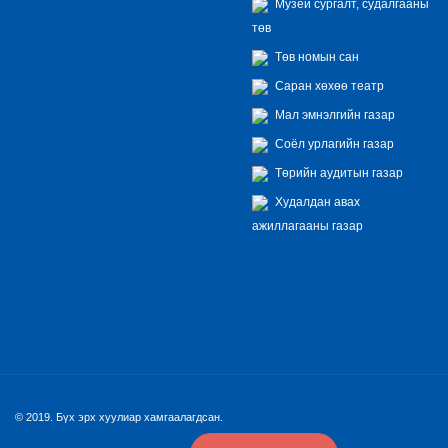
Музей сургалт, судалгааны
төв
Төв номын сан
Саран хөхөө театр
Мал эмнэлгийн газар
Соёл урлагийн газар
Төрийн аудитын газар
Худалдан авах
ажиллагааны газар
© 2019. Бүх эрх хуулиар хамгаалагдсан.