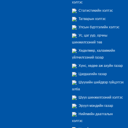
хэлтэс
Статистикийн хэлтэс
Татварын хэлтэс
Улсын бүртгэлийн хэлтэс
Ус, цаг уур, орчны
шинжилгээний төв
Хөдөлмөр, халамжийн
үйлчилгээний газар
Хүнс, хөдөө аж ахуйн газар
Цагдаагийн газар
Шүүхийн шийдвэр гүйцэтгэх
алба
Шүүх шинжилгээний хэлтэс
Эрүүл мэндийн газар
Нийгмийн даатгалын
хэлтэс