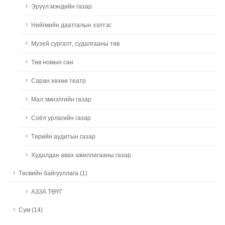
Эрүүл мэндийн газар
Нийгмийн даатгалын хэлтэс
Музей сургалт, судалгааны төв
Төв номын сан
Саран хөхөө театр
Мал эмнэлгийн газар
Соёл урлагийн газар
Төрийн аудитын газар
Худалдан авах ажиллагааны газар
Төсвийн байгууллага (1)
АЗЗА ТӨҮГ
Сум (14)