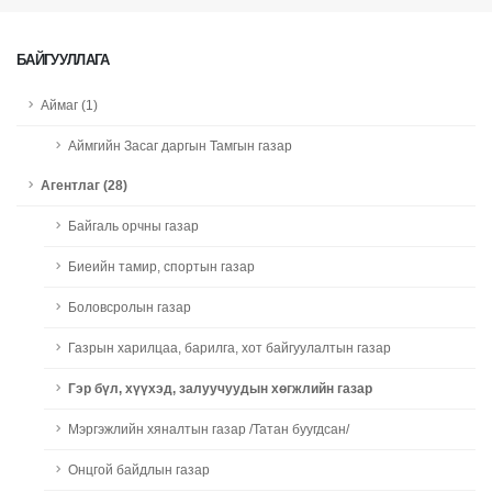
БАЙГУУЛЛАГА
Аймаг (1)
Аймгийн Засаг даргын Тамгын газар
Агентлаг (28)
Байгаль орчны газар
Биеийн тамир, спортын газар
Боловсролын газар
Газрын харилцаа, барилга, хот байгуулалтын газар
Гэр бүл, хүүхэд, залуучуудын хөгжлийн газар
Мэргэжлийн хяналтын газар /Татан буугдсан/
Онцгой байдлын газар