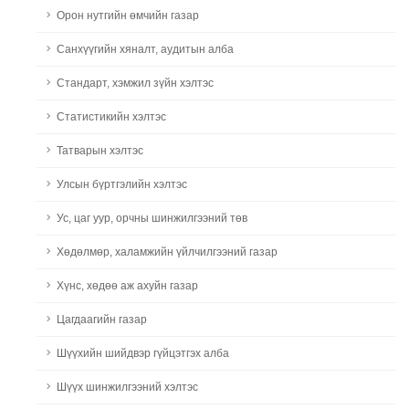
Орон нутгийн өмчийн газар
Санхүүгийн хяналт, аудитын алба
Стандарт, хэмжил зүйн хэлтэс
Статистикийн хэлтэс
Татварын хэлтэс
Улсын бүртгэлийн хэлтэс
Ус, цаг уур, орчны шинжилгээний төв
Хөдөлмөр, халамжийн үйлчилгээний газар
Хүнс, хөдөө аж ахуйн газар
Цагдаагийн газар
Шүүхийн шийдвэр гүйцэтгэх алба
Шүүх шинжилгээний хэлтэс