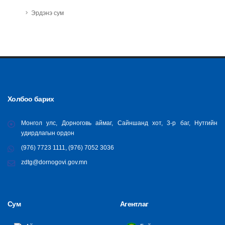
Эрдэнэ сум
Холбоо барих
Монгол улс, Дорноговь аймаг, Сайншанд хот, 3-р баг, Нутгийн
удирдлагын ордон
(976) 7723 1111, (976) 7052 3036
zdtg@dornogovi.gov.mn
Сум
Агентлаг