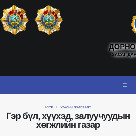
ДОРНО
ЗАСАГ ДА
НҮҮР
УТАСНЫ ЖАГСААЛТ
Гэр бүл, хүүхэд, залуучуудын
хөгжлийн газар