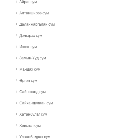
Айраг сум
Алтанширээ сум
Даланжаргалан сум
Дэлгэрэх сум
Иххэт сум
Замын-Үүд сум
Мандах сум
Өргөн сум
Сайншанд сум
Сайхандулаан сум
Хатанбулаг сум
Хөвсгөл сум
Улаанбадрах сум