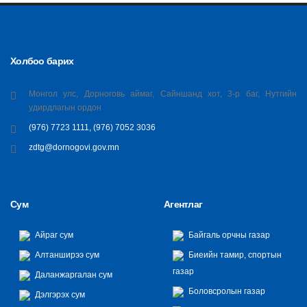
Холбоо барих
Монгол улс, Дорноговь аймаг, Сайншанд хот, 3-р баг, Нутгийн
удирдлагын ордон
(976) 7723 1111, (976) 7052 3036
zdtg@dornogovi.gov.mn
Сум
Агентлаг
Айраг сум
Байгаль орчны газар
Алтанширээ сум
Биеийн тамир, спортын
газар
Даланжаргалан сум
Боловсролын газар
Дэлгэрэх сум