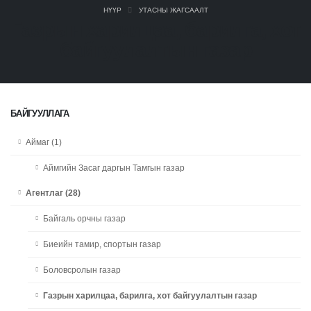
НҮҮР
УТАСНЫ ЖАГСААЛТ
Газрын харилцаа, барилга, хот
байгуулалтын газар
БАЙГУУЛЛАГА
Аймаг (1)
Аймгийн Засаг даргын Тамгын газар
Агентлаг (28)
Байгаль орчны газар
Биеийн тамир, спортын газар
Боловсролын газар
Газрын харилцаа, барилга, хот байгуулалтын газар