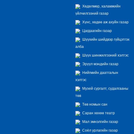
Хөдөлмөр, халамжийн
үйлчилгээний газар
Хүнс, хөдөө аж ахуйн газар
Цагдаагийн газар
Шүүхийн шийдвэр гүйцэтгэх
алба
Шүүх шинжилгээний хэлтэс
Эрүүл мэндийн газар
Нийгмийн даатгалын
хэлтэс
Музей сургалт, судалгааны
төв
Төв номын сан
Саран хөхөө театр
Мал эмнэлгийн газар
Соёл урлагийн газар