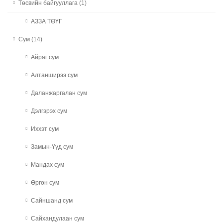
Төсвийн байгууллага (1)
АЗЗА ТӨҮГ
Сум (14)
Айраг сум
Алтанширээ сум
Даланжаргалан сум
Дэлгэрэх сум
Иххэт сум
Замын-Үүд сум
Мандах сум
Өргөн сум
Сайншанд сум
Сайхандулаан сум