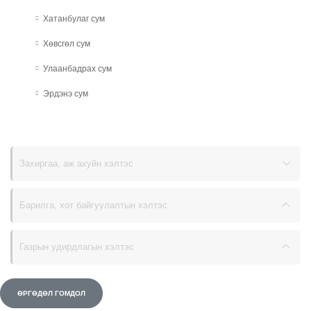
Хатанбулаг сум
Хөвсгөл сум
Улаанбадрах сум
Эрдэнэ сум
Захиргаа, аж ахуйн хэлтэс
Барилга, хот байгуулалтын хэлтэс
Газрын удирдлагын хэлтэс
ӨРГӨДӨЛ ГОМДОЛ