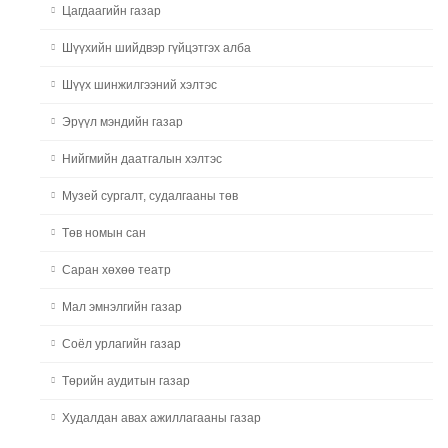
Цагдаагийн газар
Шүүхийн шийдвэр гүйцэтгэх алба
Шүүх шинжилгээний хэлтэс
Эрүүл мэндийн газар
Нийгмийн даатгалын хэлтэс
Музей сургалт, судалгааны төв
Төв номын сан
Саран хөхөө театр
Мал эмнэлгийн газар
Соёл урлагийн газар
Төрийн аудитын газар
Худалдан авах ажиллагааны газар