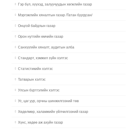
Гэр бүл, хүүхэд, залуучуудын хөгжлийн газар
Мэргэжлийн хяналтын газар /Татан буугдсан/
Онцгой байдлын газар
Орон нутгийн өмчийн газар
Санхүүгийн хяналт, аудитын алба
Стандарт, хэмжил зүйн хэлтэс
Статистикийн хэлтэс
Татварын хэлтэс
Улсын бүртгэлийн хэлтэс
Ус, цаг уур, орчны шинжилгээний төв
Хөдөлмөр, халамжийн үйлчилгээний газар
Хүнс, хөдөө аж ахуйн газар