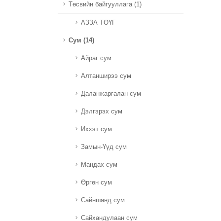
Төсвийн байгууллага (1)
АЗЗА ТӨҮГ
Сум (14)
Айраг сум
Алтанширээ сум
Даланжаргалан сум
Дэлгэрэх сум
Иххэт сум
Замын-Үүд сум
Мандах сум
Өргөн сум
Сайншанд сум
Сайхандулаан сум