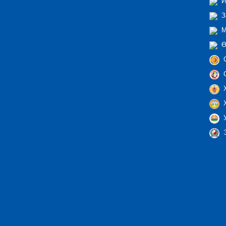
И
З
М
Ө
С
С
Х
Х
У
Э