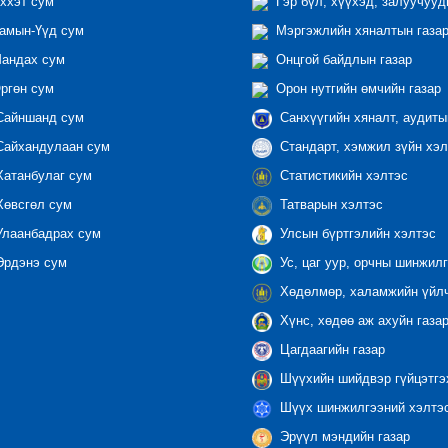
ххэт сум
Гэр бүл, хүүхэд, залуучууд
амын-Үүд сум
Мэргэжлийн хяналтын газар 
андах сум
Онцгой байдлын газар
ргөн сум
Орон нутгийн өмчийн газар
айншанд сум
Санхүүгийн хяналт, аудиты
айхандулаан сум
Стандарт, хэмжил зүйн хэл
атанбулаг сум
Статистикийн хэлтэс
өвсгөл сум
Татварын хэлтэс
лаанбадрах сум
Улсын бүртгэлийн хэлтэс
рдэнэ сум
Ус, цаг уур, орчны шинжилг
Хөдөлмөр, халамжийн үйлч
Хүнс, хөдөө аж ахуйн газа
Цагдаагийн газар
Шүүхийн шийдвэр гүйцэтгэ
Шүүх шинжилгээний хэлтэ
Эрүүл мэндийн газар