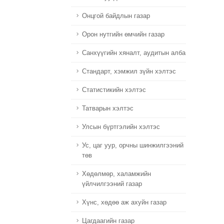
Онцгой байдлын газар
Орон нутгийн өмчийн газар
Санхүүгийн хяналт, аудитын алба
Стандарт, хэмжил зүйн хэлтэс
Статистикийн хэлтэс
Татварын хэлтэс
Улсын бүртгэлийн хэлтэс
Ус, цаг уур, орчны шинжилгээний
төв
Хөдөлмөр, халамжийн
үйлчилгээний газар
Хүнс, хөдөө аж ахуйн газар
Цагдаагийн газар