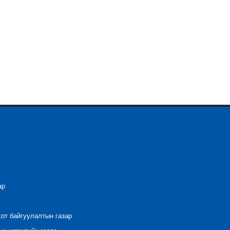
ар
хот байгуулалтын газар