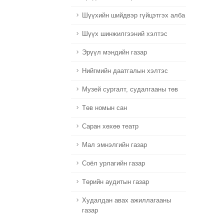
Шүүхийн шийдвэр гүйцэтгэх алба
Шүүх шинжилгээний хэлтэс
Эрүүл мэндийн газар
Нийгмийн даатгалын хэлтэс
Музей сургалт, судалгааны төв
Төв номын сан
Саран хөхөө театр
Мал эмнэлгийн газар
Соёл урлагийн газар
Төрийн аудитын газар
Худалдан авах ажиллагааны
газар