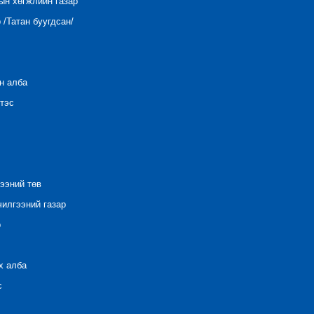
ын хөгжлийн газар
/Татан буугдсан/
н алба
тэс
ээний төв
илгээний газар
р
х алба
с