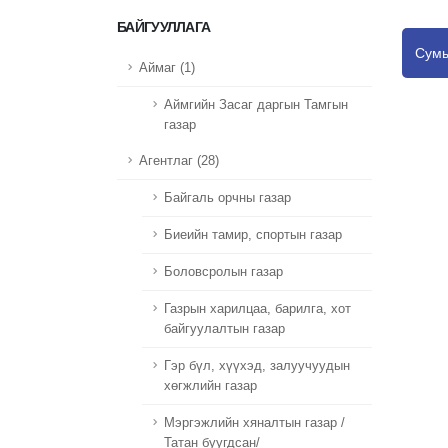
БАЙГУУЛЛАГА
Сумы
Аймаг (1)
Аймгийн Засаг даргын Тамгын
газар
Агентлаг (28)
Байгаль орчны газар
Биеийн тамир, спортын газар
Боловсролын газар
Газрын харилцаа, барилга, хот
байгуулалтын газар
Гэр бүл, хүүхэд, залуучуудын
хөгжлийн газар
Мэргэжлийн хяналтын газар /
Татан буугдсан/