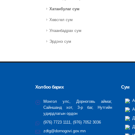
Хатанбулаг сум
Хөвсгөл сум
Улаанбадрах сум
Эрдэнэ сум
Холбоо барих
Сум
А
Монгол улс, Дорноговь аймаг,
Сайншанд хот, 3-р баг, Нутгийн
А
удирдлагын ордон
Д
(976) 7723 1111, (976) 7052 3036
Д
zdtg@dornogovi.gov.mn