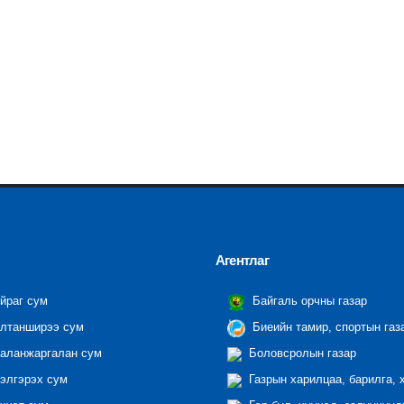
Агентлаг
йраг сум
Байгаль орчны газар
лтанширээ сум
Биеийн тамир, спортын газ
аланжаргалан сум
Боловсролын газар
элгэрэх сум
Газрын харилцаа, барилга, 