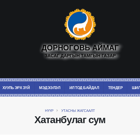
ДОРНОГОВЬ АЙМАГ
ЗАСАГ ДАРГЫН ТАМГЫН ГАЗАР
ХУУЛЬ ЭРХ ЗҮЙ
МЭДЭЭЛЭЛ
ИЛ ТОД БАЙДАЛ
ТЕНДЕР
ШИЛ
НҮҮР
УТАСНЫ ЖАГСААЛТ
Хатанбулаг сум