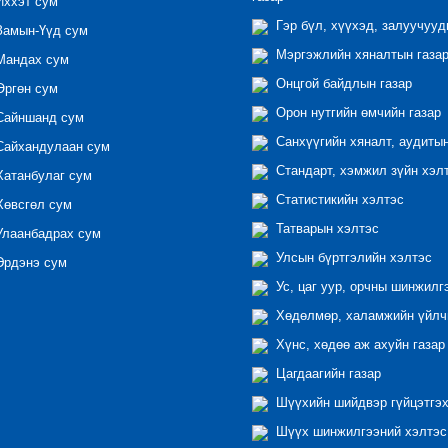
ххэт сум
Гэр бүл, хүүхэд, залуучууд
амын-Үүд сум
Мэргэжлийн хяналтын газар 
андах сум
Онцгой байдлын газар
ргөн сум
Орон нутгийн өмчийн газар
айншанд сум
Санхүүгийн хяналт, аудиты
айхандулаан сум
Стандарт, хэмжил зүйн хэл
атанбулаг сум
Статистикийн хэлтэс
өвсгөл сум
Татварын хэлтэс
лаанбадрах сум
Улсын бүртгэлийн хэлтэс
рдэнэ сум
Ус, цаг уур, орчны шинжилг
Хөдөлмөр, халамжийн үйлчи
Хүнс, хөдөө аж ахуйн газар
Цагдаагийн газар
Шүүхийн шийдвэр гүйцэтгэх
Шүүх шинжилгээний хэлтэс