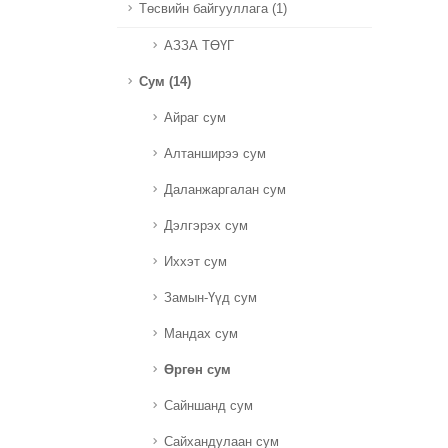
Төсвийн байгууллага (1)
АЗЗА ТӨҮГ
Сум (14)
Айраг сум
Алтанширээ сум
Даланжаргалан сум
Дэлгэрэх сум
Иххэт сум
Замын-Үүд сум
Мандах сум
Өргөн сум
Сайншанд сум
Сайхандулаан сум