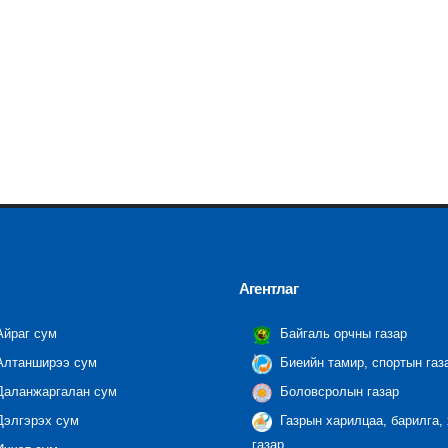
Агентлаг
йраг сум
Байгаль орчны газар
лтанширээ сум
Биеийн тамир, спортын газ
аланжаргалан сум
Боловсролын газар
элгэрэх сум
Газрын харилцаа, барилга,
газар