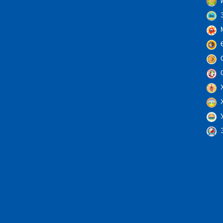
И
З
М
Ө
С
С
Х
Х
У
Э