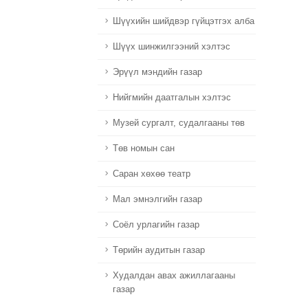
Шүүхийн шийдвэр гүйцэтгэх алба
Шүүх шинжилгээний хэлтэс
Эрүүл мэндийн газар
Нийгмийн даатгалын хэлтэс
Музей сургалт, судалгааны төв
Төв номын сан
Саран хөхөө театр
Мал эмнэлгийн газар
Соёл урлагийн газар
Төрийн аудитын газар
Худалдан авах ажиллагааны
газар