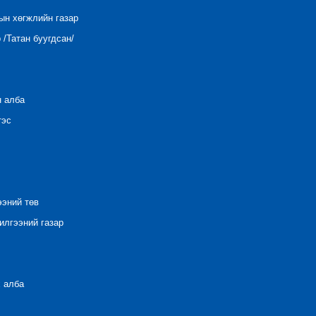
ын хөгжлийн газар
/Татан буугдсан/
н алба
тэс
ээний төв
лгээний газар
 алба