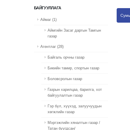
БАЙГУУЛЛАГА
Сумы
Аймаг (1)
Аймгийн Засаг даргын Тамгын
газар
Агентлаг (28)
Байгаль орчны газар
Биеийн тамир, спортын газар
Боловсролын газар
Газрын харилцаа, барилга, хот
байгуулалтын газар
Гэр бүл, хүүхэд, залуучуудын
хөгжлийн газар
Мэргэжлийн хяналтын газар /
Татан буугдсан/