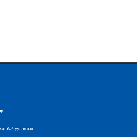
ар
 хот байгуулалтын