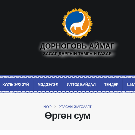
ДОРНОГОВЬ АЙМАГ
ЗАСАГ ДАРГЫН ТАМГЫН ГАЗАР
ХУУЛЬ ЭРХ ЗҮЙ
МЭДЭЭЛЭЛ
ИЛ ТОД БАЙДАЛ
ТЕНДЕР
ШИЛ
НҮҮР
УТАСНЫ ЖАГСААЛТ
Өргөн сум