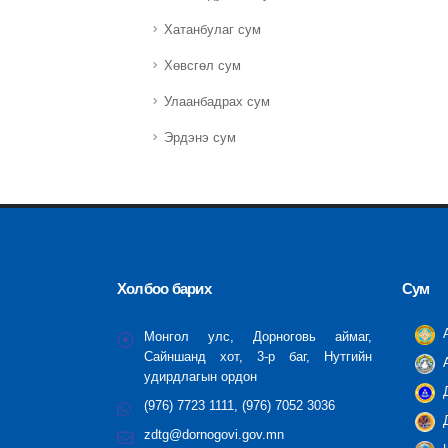
Хатанбулаг сум
Хөвсгөл сум
Улаанбадрах сум
Эрдэнэ сум
Холбоо барих
Сум
А
Монгол улс, Дорноговь аймаг,
Сайншанд хот, 3-р баг, Нутгийн
А
удирдлагын ордон
Д
(976) 7723 1111, (976) 7052 3036
Д
zdtg@dornogovi.gov.mn