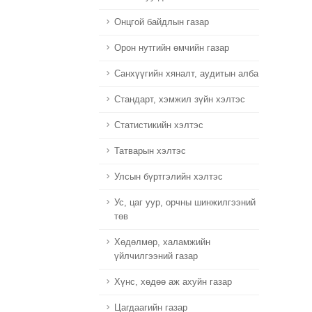
Онцгой байдлын газар
Орон нутгийн өмчийн газар
Санхүүгийн хяналт, аудитын алба
Стандарт, хэмжил зүйн хэлтэс
Статистикийн хэлтэс
Татварын хэлтэс
Улсын бүртгэлийн хэлтэс
Ус, цаг уур, орчны шинжилгээний
төв
Хөдөлмөр, халамжийн
үйлчилгээний газар
Хүнс, хөдөө аж ахуйн газар
Цагдаагийн газар