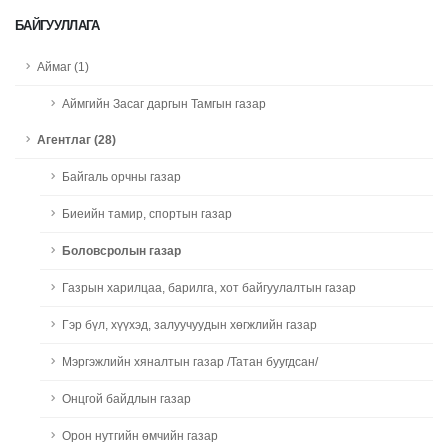
БАЙГУУЛЛАГА
Аймаг (1)
Аймгийн Засаг даргын Тамгын газар
Агентлаг (28)
Байгаль орчны газар
Биеийн тамир, спортын газар
Боловсролын газар
Газрын харилцаа, барилга, хот байгуулалтын газар
Гэр бүл, хүүхэд, залуучуудын хөгжлийн газар
Мэргэжлийн хяналтын газар /Татан буугдсан/
Онцгой байдлын газар
Орон нутгийн өмчийн газар