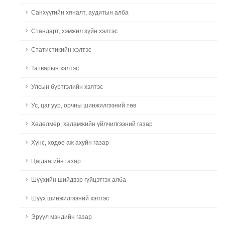
Санхүүгийн хяналт, аудитын алба
Стандарт, хэмжил зүйн хэлтэс
Статистикийн хэлтэс
Татварын хэлтэс
Улсын бүртгэлийн хэлтэс
Ус, цаг уур, орчны шинжилгээний төв
Хөдөлмөр, халамжийн үйлчилгээний газар
Хүнс, хөдөө аж ахуйн газар
Цагдаагийн газар
Шүүхийн шийдвэр гүйцэтгэх алба
Шүүх шинжилгээний хэлтэс
Эрүүл мэндийн газар