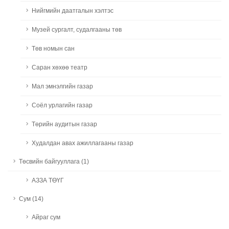
Нийгмийн даатгалын хэлтэс
Музей сургалт, судалгааны төв
Төв номын сан
Саран хөхөө театр
Мал эмнэлгийн газар
Соёл урлагийн газар
Төрийн аудитын газар
Худалдан авах ажиллагааны газар
Төсвийн байгууллага (1)
АЗЗА ТӨҮГ
Сум (14)
Айраг сум