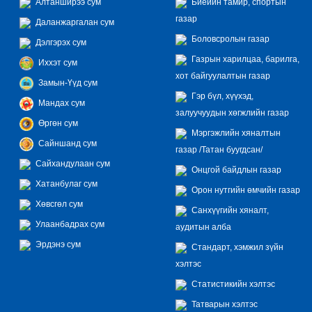
Алтанширээ сум
Биеийн тамир, спортын
газар
Даланжаргалан сум
Боловсролын газар
Дэлгэрэх сум
Газрын харилцаа, барилга,
Иххэт сум
хот байгуулалтын газар
Замын-Үүд сум
Гэр бүл, хүүхэд,
Мандах сум
залуучуудын хөгжлийн газар
Өргөн сум
Мэргэжлийн хяналтын
Сайншанд сум
газар /Татан буугдсан/
Сайхандулаан сум
Онцгой байдлын газар
Хатанбулаг сум
Орон нутгийн өмчийн газар
Хөвсгөл сум
Санхүүгийн хяналт,
Улаанбадрах сум
аудитын алба
Эрдэнэ сум
Стандарт, хэмжил зүйн
хэлтэс
Статистикийн хэлтэс
Татварын хэлтэс