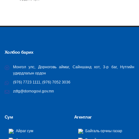
Холбоо барих
Монгол улс, Дорноговь аймаг, Сайншанд хот, 3-р баг, Нутгийн
удирдлагын ордон
(976) 7723 1111, (976) 7052 3036
zdtg@dornogovi.gov.mn
Сум
Агентлаг
Айраг сум
Байгаль орчны газар