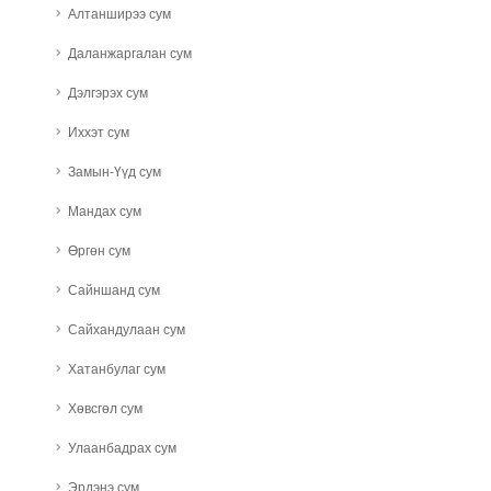
Алтанширээ сум
Даланжаргалан сум
Дэлгэрэх сум
Иххэт сум
Замын-Үүд сум
Мандах сум
Өргөн сум
Сайншанд сум
Сайхандулаан сум
Хатанбулаг сум
Хөвсгөл сум
Улаанбадрах сум
Эрдэнэ сум