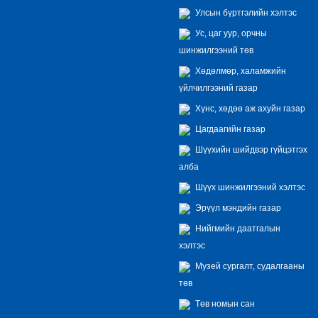
Улсын бүртгэлийн хэлтэс
Ус, цаг уур, орчны
шинжилгээний төв
Хөдөлмөр, халамжийн
үйлчилгээний газар
Хүнс, хөдөө аж ахуйн газар
Цагдаагийн газар
Шүүхийн шийдвэр гүйцэтгэх
алба
Шүүх шинжилгээний хэлтэс
Эрүүл мэндийн газар
Нийгмийн даатгалын
хэлтэс
Музей сургалт, судалгааны
төв
Төв номын сан