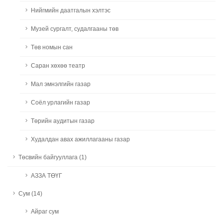
Нийгмийн даатгалын хэлтэс
Музей сургалт, судалгааны төв
Төв номын сан
Саран хөхөө театр
Мал эмнэлгийн газар
Соёл урлагийн газар
Төрийн аудитын газар
Худалдан авах ажиллагааны газар
Төсвийн байгууллага (1)
АЗЗА ТӨҮГ
Сум (14)
Айраг сум