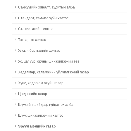
Санхүүгийн хяналт, аудитын алба
Стандарт, хэмжил зүйн хэлтэс
Статистикийн хэлтэс
Татварын хэлтэс
Улсын бүртгэлийн хэлтэс
Ус, цаг уур, орчны шинжилгээний төв
Хөдөлмөр, халамжийн үйлчилгээний газар
Хүнс, хөдөө аж ахуйн газар
Цагдаагийн газар
Шүүхийн шийдвэр гүйцэтгэх алба
Шүүх шинжилгээний хэлтэс
Эрүүл мэндийн газар