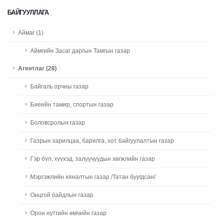
БАЙГУУЛЛАГА
Аймаг (1)
Аймгийн Засаг даргын Тамгын газар
Агентлаг (28)
Байгаль орчны газар
Биеийн тамир, спортын газар
Боловсролын газар
Газрын харилцаа, барилга, хот байгуулалтын газар
Гэр бүл, хүүхэд, залуучуудын хөгжлийн газар
Мэргэжлийн хяналтын газар /Татан буугдсан/
Онцгой байдлын газар
Орон нутгийн өмчийн газар