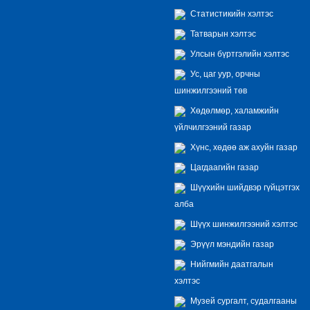
Статистикийн хэлтэс
Татварын хэлтэс
Улсын бүртгэлийн хэлтэс
Ус, цаг уур, орчны
шинжилгээний төв
Хөдөлмөр, халамжийн
үйлчилгээний газар
Хүнс, хөдөө аж ахуйн газар
Цагдаагийн газар
Шүүхийн шийдвэр гүйцэтгэх
алба
Шүүх шинжилгээний хэлтэс
Эрүүл мэндийн газар
Нийгмийн даатгалын
хэлтэс
Музей сургалт, судалгааны