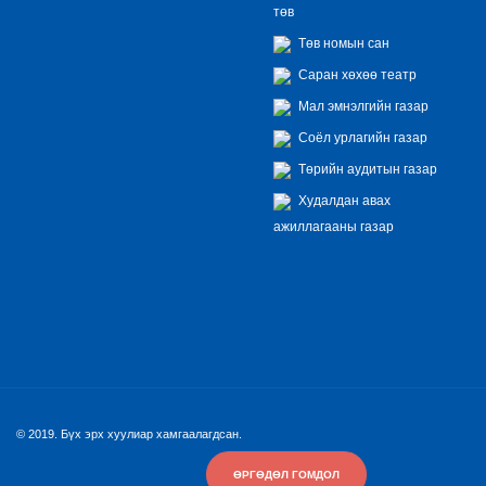
төв
Төв номын сан
Саран хөхөө театр
Мал эмнэлгийн газар
Соёл урлагийн газар
Төрийн аудитын газар
Худалдан авах
ажиллагааны газар
© 2019. Бүх эрх хуулиар хамгаалагдсан.
ӨРГӨДӨЛ ГОМДОЛ