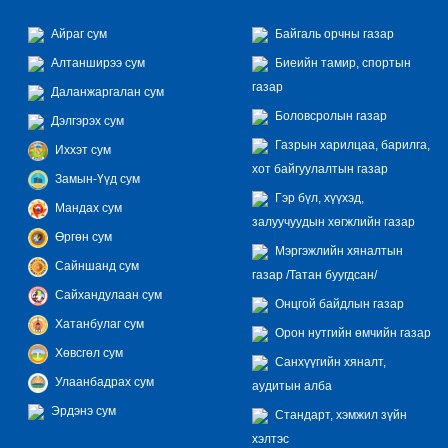
Айраг сум
Байгаль орчны газар
Алтанширээ сум
Биеийн тамир, спортын
газар
Даланжаргалан сум
Боловсролын газар
Дэлгэрэх сум
Газрын харилцаа, барилга,
Иххэт сум
хот байгуулалтын газар
Замын-Үүд сум
Гэр бүл, хүүхэд,
Мандах сум
залуучуудын хөгжлийн газар
Өргөн сум
Мэргэжлийн хяналтын
Сайншанд сум
газар /Татан буугдсан/
Сайхандулаан сум
Онцгой байдлын газар
Хатанбулаг сум
Орон нутгийн өмчийн газар
Хөвсгөл сум
Санхүүгийн хяналт,
Улаанбадрах сум
аудитын алба
Эрдэнэ сум
Стандарт, хэмжил зүйн
хэлтэс