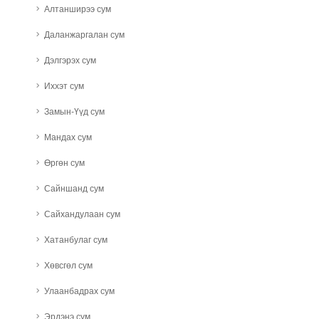
Алтанширээ сум
Даланжаргалан сум
Дэлгэрэх сум
Иххэт сум
Замын-Үүд сум
Мандах сум
Өргөн сум
Сайншанд сум
Сайхандулаан сум
Хатанбулаг сум
Хөвсгөл сум
Улаанбадрах сум
Эрдэнэ сум