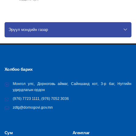
Эрүүл мэндийн газар
Холбоо барих
Монгол улс, Дорноговь аймаг, Сайншанд хот, 3-р баг, Нутгийн
удирдлагын ордон
(976) 7723 1111, (976) 7052 3036
zdtg@dornogovi.gov.mn
Сум
Агентлаг