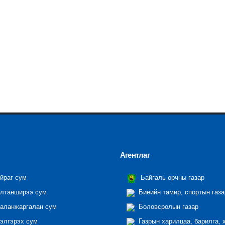
Агентлаг
йраг сум
Байгаль орчны газар
лтанширээ сум
Биеийн тамир, спортын газа
аланжаргалан сум
Боловсролын газар
элгэрэх сум
Газрын харилцаа, барилга, 