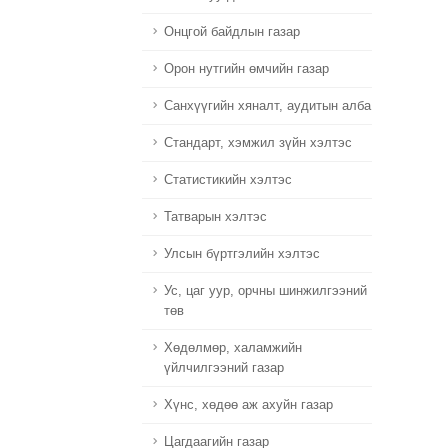
Онцгой байдлын газар
Орон нутгийн өмчийн газар
Санхүүгийн хяналт, аудитын алба
Стандарт, хэмжил зүйн хэлтэс
Статистикийн хэлтэс
Татварын хэлтэс
Улсын бүртгэлийн хэлтэс
Ус, цаг уур, орчны шинжилгээний
төв
Хөдөлмөр, халамжийн
үйлчилгээний газар
Хүнс, хөдөө аж ахуйн газар
Цагдаагийн газар