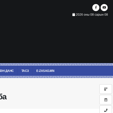
2026 оны 08 сарын 08
ЭН ДАНС
ТАСЗ
E-ZASAG.MN
ба