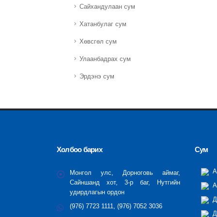
Сайхандулаан сум
Хатанбулаг сум
Хөвсгөл сум
Улаанбадрах сум
Эрдэнэ сум
Холбоо барих
Сум
А
Монгол улс, Дорноговь аймаг,
Сайншанд хот, 3-р баг, Нутгийн
А
удирдлагын ордон
Д
(976) 7723 1111, (976) 7052 3036
Д