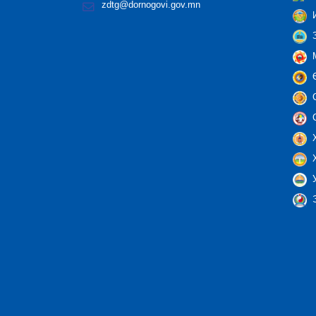
zdtg@dornogovi.gov.mn
И
З
М
Ө
С
С
Х
Х
У
Э