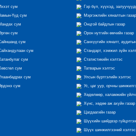
ххэт сум
Гэр бүл, хүүхэд, залуучууд
амын-Үүд сум
Мэргэжлийн хяналтын газар 
андах сум
Онцгой байдлын газар
ргөн сум
Орон нутгийн өмчийн газар
айншанд сум
Санхүүгийн хяналт, аудиты
айхандулаан сум
Стандарт, хэмжил зүйн хэл
атанбулаг сум
Статистикийн хэлтэс
өвсгөл сум
Татварын хэлтэс
лаанбадрах сум
Улсын бүртгэлийн хэлтэс
рдэнэ сум
Ус, цаг уур, орчны шинжилг
Хөдөлмөр, халамжийн үйлчи
Хүнс, хөдөө аж ахуйн газар
Цагдаагийн газар
Шүүхийн шийдвэр гүйцэтгэх
Шүүх шинжилгээний хэлтэс