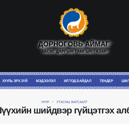
ДОРНОГОВЬ АЙМАГ
ЗАСАГ ДАРГЫН ТАМГЫН ГАЗАР
ХУУЛЬ ЭРХ ЗҮЙ
МЭДЭЭЛЭЛ
ИЛ ТОД БАЙДАЛ
ТЕНДЕР
ШИЛ
НҮҮР
УТАСНЫ ЖАГСААЛТ
үүхийн шийдвэр гүйцэтгэх ал