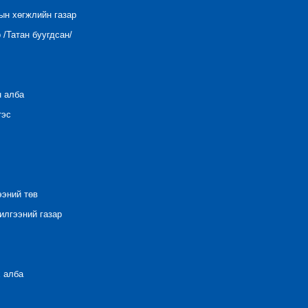
ын хөгжлийн газар
/Татан буугдсан/
н алба
тэс
ээний төв
лгээний газар
 алба