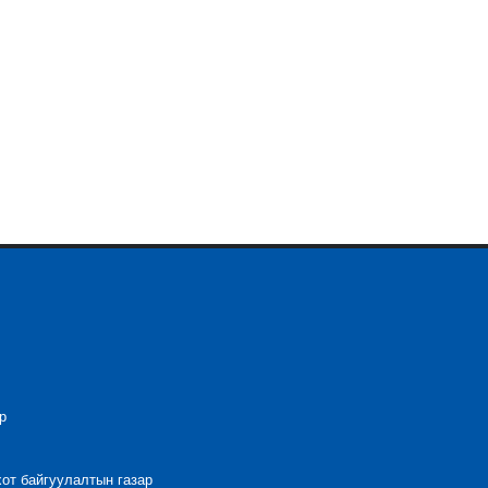
р
хот байгуулалтын газар