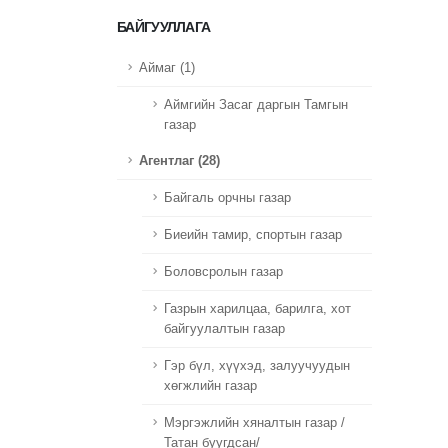
БАЙГУУЛЛАГА
Аймаг (1)
Аймгийн Засаг даргын Тамгын
газар
Агентлаг (28)
Байгаль орчны газар
Биеийн тамир, спортын газар
Боловсролын газар
Газрын харилцаа, барилга, хот
байгуулалтын газар
Гэр бүл, хүүхэд, залуучуудын
хөгжлийн газар
Мэргэжлийн хяналтын газар /
Татан буугдсан/