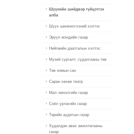
Шүүхийн шийдвэр гүйцэтгэх
алба
Шүүх шинжилгээний хэлтэс
Эрүүл мэндийн газар
Нийгмийн даатгалын хэлтэс
Музей сургалт, судалгааны төв
Төв номын сан
Саран хөхөө театр
Мал эмнэлгийн газар
Соёл урлагийн газар
Төрийн аудитын газар
Худалдан авах ажиллагааны
газар