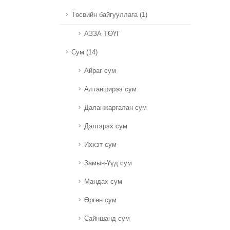
Төсвийн байгууллага (1)
АЗЗА ТӨҮГ
Сум (14)
Айраг сум
Алтанширээ сум
Даланжаргалан сум
Дэлгэрэх сум
Иххэт сум
Замын-Үүд сум
Мандах сум
Өргөн сум
Сайншанд сум