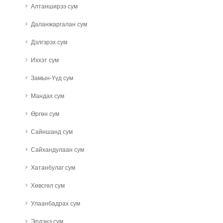
Алтанширээ сум
Даланжаргалан сум
Дэлгэрэх сум
Иххэт сум
Замын-Үүд сум
Мандах сум
Өргөн сум
Сайншанд сум
Сайхандулаан сум
Хатанбулаг сум
Хөвсгөл сум
Улаанбадрах сум
Эрдэнэ сум