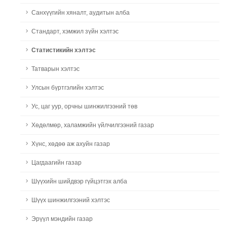
Санхүүгийн хяналт, аудитын алба
Стандарт, хэмжил зүйн хэлтэс
Статистикийн хэлтэс
Татварын хэлтэс
Улсын бүртгэлийн хэлтэс
Ус, цаг уур, орчны шинжилгээний төв
Хөдөлмөр, халамжийн үйлчилгээний газар
Хүнс, хөдөө аж ахуйн газар
Цагдаагийн газар
Шүүхийн шийдвэр гүйцэтгэх алба
Шүүх шинжилгээний хэлтэс
Эрүүл мэндийн газар