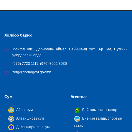
Холбоо барих
Монгол улс, Дорноговь аймаг, Сайншанд хот, 3-р баг, Нутгийн
удирдлагын ордон
(976) 7723 1111, (976) 7052 3036
zdtg@dornogovi.gov.mn
Сум
Агентлаг
Айраг сум
Байгаль орчны газар
Алтанширээ сум
Биеийн тамир, спортын
газар
Даланжаргалан сум