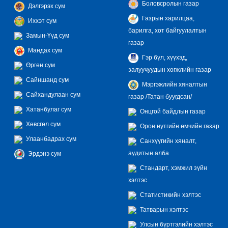
Боловсролын газар
Дэлгэрэх сум
Газрын харилцаа,
Иххэт сум
барилга, хот байгуулалтын
Замын-Үүд сум
газар
Мандах сум
Гэр бүл, хүүхэд,
Өргөн сум
залуучуудын хөгжлийн газар
Сайншанд сум
Мэргэжлийн хяналтын
Сайхандулаан сум
газар /Татан буугдсан/
Хатанбулаг сум
Онцгой байдлын газар
Хөвсгөл сум
Орон нутгийн өмчийн газар
Улаанбадрах сум
Санхүүгийн хяналт,
аудитын алба
Эрдэнэ сум
Стандарт, хэмжил зүйн
хэлтэс
Статистикийн хэлтэс
Татварын хэлтэс
Улсын бүртгэлийн хэлтэс