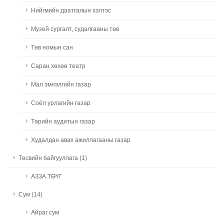
Нийгмийн даатгалын хэлтэс
Музей сургалт, судалгааны төв
Төв номын сан
Саран хөхөө театр
Мал эмнэлгийн газар
Соёл урлагийн газар
Төрийн аудитын газар
Худалдан авах ажиллагааны газар
Төсвийн байгууллага (1)
АЗЗА ТӨҮГ
Сум (14)
Айраг сум