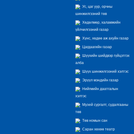
Ус, цаг уур, орчны
шинжилгээний төв
Хөдөлмөр, халамжийн
үйлчилгээний газар
Хүнс, хөдөө аж ахуйн газар
Цагдаагийн газар
Шүүхийн шийдвэр гүйцэтгэх
алба
Шүүх шинжилгээний хэлтэс
Эрүүл мэндийн газар
Нийгмийн даатгалын
хэлтэс
Музей сургалт, судалгааны
төв
Төв номын сан
Саран хөхөө театр