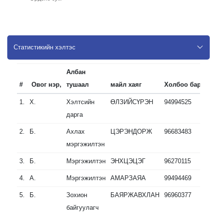
Статистикийн хэлтэс
Албан
#
Овог нэр,
тушаал
майл хаяг
Холбоо барих
1.
Х.
Хэлтсийн
ӨЛЗИЙСҮРЭН
94994525
-
дарга
2.
Б.
Ахлах
ЦЭРЭНДОРЖ
96683483
-
мэргэжилтэн
3.
Б.
Мэргэжилтэн
ЭНХЦЭЦЭГ
96270115
-
4.
А.
Мэргэжилтэн
АМАРЗАЯА
99494469
-
5.
Б.
Зохион
БАЯРЖАВХЛАН
96960377
-
байгуулагч