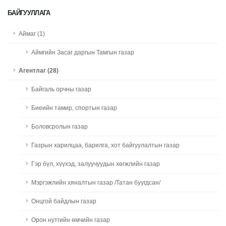
БАЙГУУЛЛАГА
Аймаг (1)
Аймгийн Засаг даргын Тамгын газар
Агентлаг (28)
Байгаль орчны газар
Биеийн тамир, спортын газар
Боловсролын газар
Газрын харилцаа, барилга, хот байгуулалтын газар
Гэр бүл, хүүхэд, залуучуудын хөгжлийн газар
Мэргэжлийн хяналтын газар /Татан буугдсан/
Онцгой байдлын газар
Орон нутгийн өмчийн газар