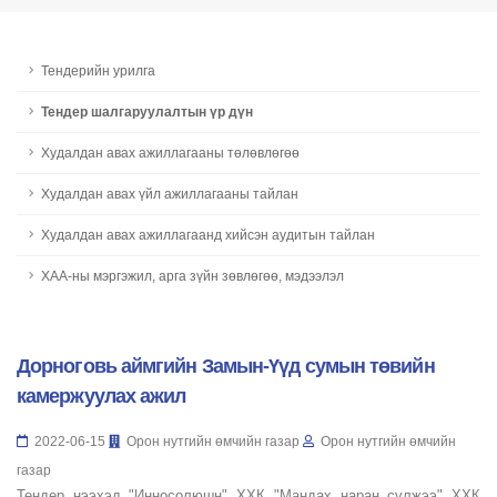
Тендерийн урилга
Тендер шалгаруулалтын үр дүн
Худалдан авах ажиллагааны төлөвлөгөө
Худалдан авах үйл ажиллагааны тайлан
Худалдан авах ажиллагаанд хийсэн аудитын тайлан
ХАА-ны мэргэжил, арга зүйн зөвлөгөө, мэдээлэл
Дорноговь аймгийн Замын-Үүд сумын төвийн
камержуулах ажил
2022-06-15
Орон нутгийн өмчийн газар
Орон нутгийн өмчийн
газар
Тендер нээхэд "Инносолюшн" ХХК "Мандах наран сүлжээ" ХХК