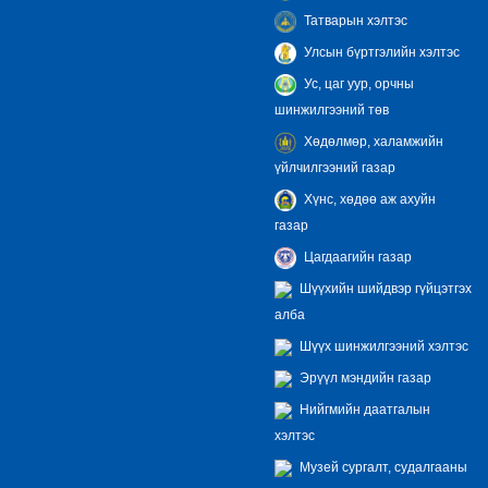
Татварын хэлтэс
Улсын бүртгэлийн хэлтэс
Ус, цаг уур, орчны
шинжилгээний төв
Хөдөлмөр, халамжийн
үйлчилгээний газар
Хүнс, хөдөө аж ахуйн
газар
Цагдаагийн газар
Шүүхийн шийдвэр гүйцэтгэх
алба
Шүүх шинжилгээний хэлтэс
Эрүүл мэндийн газар
Нийгмийн даатгалын
хэлтэс
Музей сургалт, судалгааны