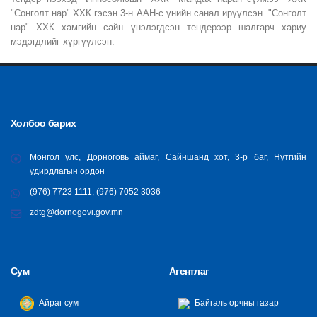
"Сонголт нар" ХХК гэсэн 3-н ААН-с үнийн санал ирүүлсэн. "Сонголт
нар" ХХК хамгийн сайн үнэлэгдсэн тендерээр шалгарч хариу
мэдэгдлийг хүргүүлсэн.
Холбоо барих
Монгол улс, Дорноговь аймаг, Сайншанд хот, 3-р баг, Нутгийн
удирдлагын ордон
(976) 7723 1111, (976) 7052 3036
zdtg@dornogovi.gov.mn
Сум
Агентлаг
Айраг сум
Байгаль орчны газар