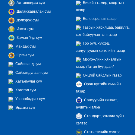
Алтанширээ сум
Биеийн тамир, спортын
газар
Даланжаргалан сум
Боловсролын газар
Дэлгэрэх сум
Газрын харилцаа, барилга,
Иххэт сум
хот байгуулалтын газар
Замын-Үүд сум
Гэр бүл, хүүхэд,
Мандах сум
залуучуудын хөгжлийн газар
Өргөн сум
Мэргэжлийн хяналтын
Сайншанд сум
газар /Татан буугдсан/
Сайхандулаан сум
Онцгой байдлын газар
Хатанбулаг сум
Орон нутгийн өмчийн
Хөвсгөл сум
газар
Улаанбадрах сум
Санхүүгийн хяналт,
аудитын алба
Эрдэнэ сум
Стандарт, хэмжил зүйн
хэлтэс
Статистикийн хэлтэс