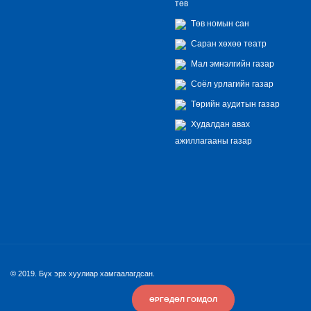
төв
Төв номын сан
Саран хөхөө театр
Мал эмнэлгийн газар
Соёл урлагийн газар
Төрийн аудитын газар
Худалдан авах
ажиллагааны газар
© 2019. Бүх эрх хуулиар хамгаалагдсан.
ӨРГӨДӨЛ ГОМДОЛ