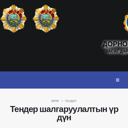
ДОРНО
ЗАСАГ ДА
НҮҮР
ТЕНДЕР
Тендер шалгаруулалтын үр
дүн