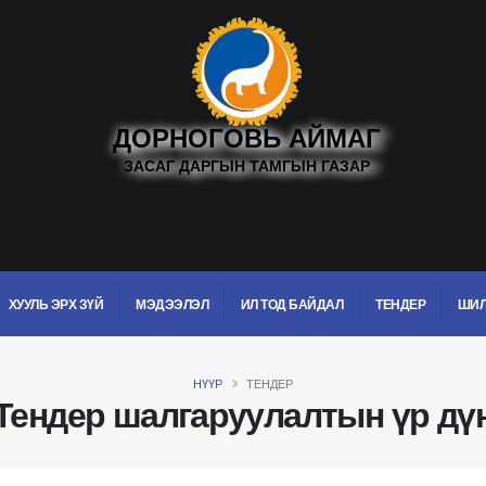
ДОРНОГОВЬ АЙМАГ
ЗАСАГ ДАРГЫН ТАМГЫН ГАЗАР
ХУУЛЬ ЭРХ ЗҮЙ
МЭДЭЭЛЭЛ
ИЛ ТОД БАЙДАЛ
ТЕНДЕР
ШИЛ
НҮҮР
ТЕНДЕР
Тендер шалгаруулалтын үр дү