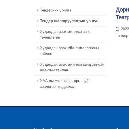
Дорн
Тендерийн урилга
Теат
Тендер шалгаруулалтын үр дүн
2022
Худалдан авах ажиллагааны
Тендер
төлөвлөгөө
Худалдан авах үйл ажиллагааны
тайлан
Худалдан авах ажиллагаанд хийсэн
аудитын тайлан
ХАА-ны мэргэжил, арга зүйн
зөвлөгөө, мэдээлэл