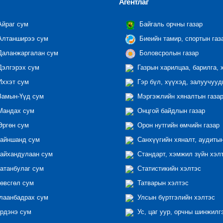
Агентлаг
йраг сум
Байгаль орчны газар
лтанширээ сум
Биеийн тамир, спортын газ
аланжаргалан сум
Боловсролын газар
элгэрэх сум
Газрын харилцаа, барилга, 
ххэт сум
Гэр бүл, хүүхэд, залуучууд
амын-Үүд сум
Мэргэжлийн хяналтын газар 
андах сум
Онцгой байдлын газар
ргөн сум
Орон нутгийн өмчийн газар
айншанд сум
Санхүүгийн хяналт, аудиты
айхандулаан сум
Стандарт, хэмжил зүйн хэл
атанбулаг сум
Статистикийн хэлтэс
өвсгөл сум
Татварын хэлтэс
лаанбадрах сум
Улсын бүртгэлийн хэлтэс
рдэнэ сум
Ус, цаг уур, орчны шинжилг