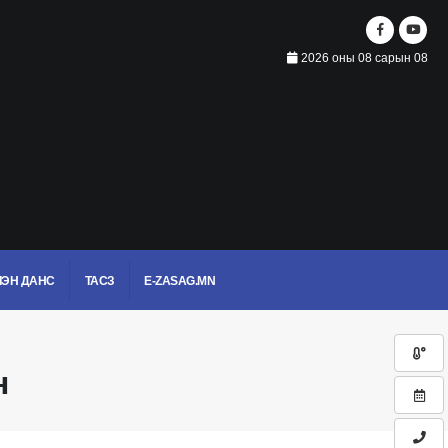
2026 оны 08 сарын 08
ЭН ДАНС
ТАСЗ
E-ZASAG.MN
н