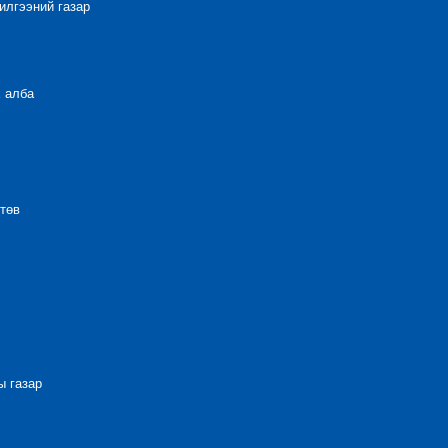
лгээний газар
 алба
төв
 газар