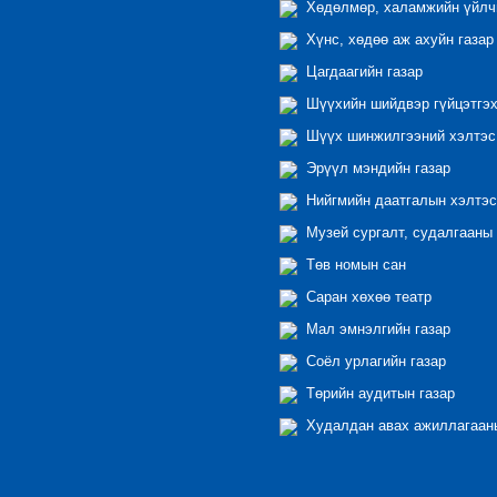
Хөдөлмөр, халамжийн үйлчи
Хүнс, хөдөө аж ахуйн газар
Цагдаагийн газар
Шүүхийн шийдвэр гүйцэтгэх
Шүүх шинжилгээний хэлтэс
Эрүүл мэндийн газар
Нийгмийн даатгалын хэлтэс
Музей сургалт, судалгааны 
Төв номын сан
Саран хөхөө театр
Мал эмнэлгийн газар
Соёл урлагийн газар
Төрийн аудитын газар
Худалдан авах ажиллагааны