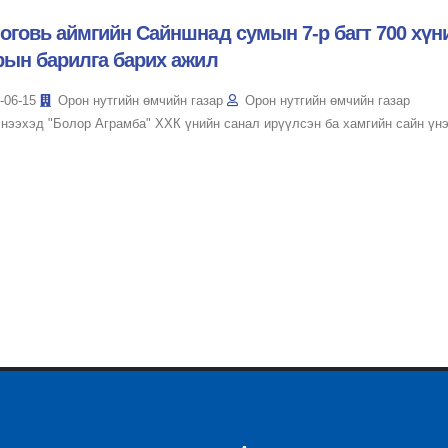
оговь аймгийн Сайншнад сумын 7-р багт 700 хүн
рын барилга барих ажил
-06-15
Орон нутгийн өмчийн газар
Орон нутгийн өмчийн газар
 нээхэд "Болор Аграмба" ХХК үнийн санал ирүүлсэн ба хамгийн сайн үнэ