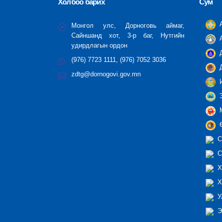
Холбоо барих
Сум
А
Монгол улс, Дорноговь аймаг,
Сайншанд хот, 3-р баг, Нутгийн
А
удирдлагын ордон
Д
(976) 7723 1111, (976) 7052 3036
Д
zdtg@dornogovi.gov.mn
И
З
М
Ө
С
С
Х
Х
У
Э