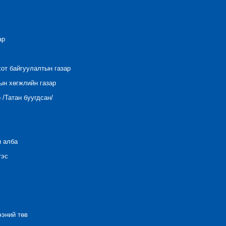
ар
хот байгуулалтын газар
ын хөгжлийн газар
/Татан буугдсан/
н алба
тэс
ээний төв