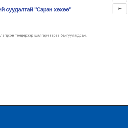
ий суудалтай "Саран хөхөө"
лэгдсэн тендерээр шалгарч гэрээ байгуулагдсан.