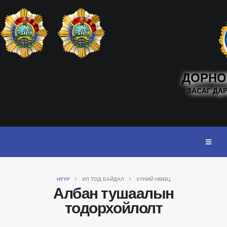
ДОРНО
ЗАСАГ ДА
НҮҮР
ИЛ ТОД БАЙДАЛ
ХҮНИЙ НӨӨЦ
Албан тушаалын
тодорхойлолт