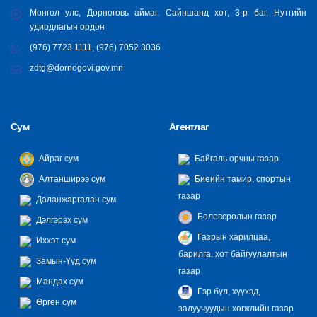
Монгол улс, Дорноговь аймаг, Сайншанд хот, 3-р баг, Нутгийн
удирдлагын ордон
(976) 7723 1111, (976) 7052 3036
zdtg@dornogovi.gov.mn
Сум
Агентлаг
Айраг сум
Байгаль орчны газар
Алтанширээ сум
Биеийн тамир, спортын
газар
Даланжаргалан сум
Боловсролын газар
Дэлгэрэх сум
Газрын харилцаа,
Иххэт сум
барилга, хот байгуулалтын
Замын-Үүд сум
газар
Мандах сум
Гэр бүл, хүүхэд,
Өргөн сум
залуучуудын хөгжлийн газар