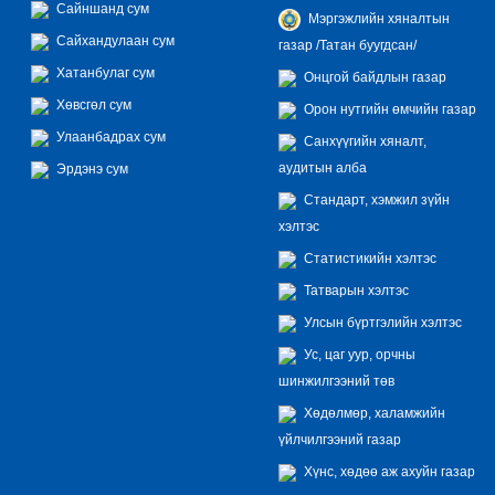
Сайншанд сум
Мэргэжлийн хяналтын
Сайхандулаан сум
газар /Татан буугдсан/
Хатанбулаг сум
Онцгой байдлын газар
Хөвсгөл сум
Орон нутгийн өмчийн газар
Улаанбадрах сум
Санхүүгийн хяналт,
аудитын алба
Эрдэнэ сум
Стандарт, хэмжил зүйн
хэлтэс
Статистикийн хэлтэс
Татварын хэлтэс
Улсын бүртгэлийн хэлтэс
Ус, цаг уур, орчны
шинжилгээний төв
Хөдөлмөр, халамжийн
үйлчилгээний газар
Хүнс, хөдөө аж ахуйн газар