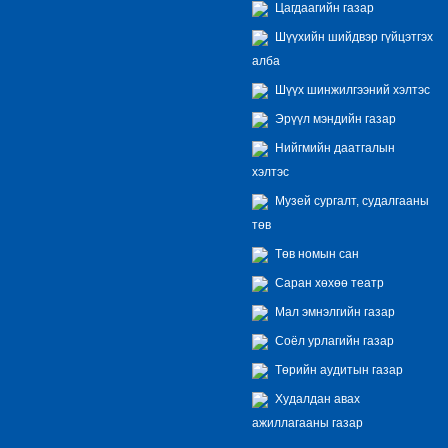
Цагдаагийн газар
Шүүхийн шийдвэр гүйцэтгэх
алба
Шүүх шинжилгээний хэлтэс
Эрүүл мэндийн газар
Нийгмийн даатгалын
хэлтэс
Музей сургалт, судалгааны
төв
Төв номын сан
Саран хөхөө театр
Мал эмнэлгийн газар
Соёл урлагийн газар
Төрийн аудитын газар
Худалдан авах
ажиллагааны газар