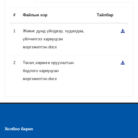
#
Файлын нэр
Тайлбар
1
Жижиг дунд үйлдвэр, худалдаа,
үйлчилгээ хариуцсан
мэргэжилтэн.docx
2
Төсөл,хөрөнгө оруулалтын
бодлого хариуцсан
мэргэжилтэн.docx
Холбоо барих