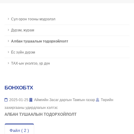
Сул орон тооны мэдээлэл
Дүрэм, журам
Албан тушаалын тодорхойлолт
Ёс зүйн дүрэм
ТАХ-ын үнэлгээ, үр дүн
БОНХОБТХ
2025-01-25
Аймгийн Засаг даргын Тамгын газар
Төрийн
захиргааны удирдлагын хэлтэс
АЛБАН ТУШААЛЫН ТОДОРХОЙЛОЛТ
Файл ( 2 )