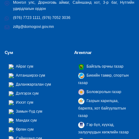
Монгол улс, Дорноговь аймаг, Сайншанд хот, 3-р баг, Нутгийн
удирдлагын ордон
(976) 7723 1111, (976) 7052 3036
zdtg@dornogovi.gov.mn
Сум
Агентлаг
Айраг сум
Байгаль орчны газар
Алтанширээ сум
Биеийн тамир, спортын
газар
Даланжаргалан сум
Боловсролын газар
Дэлгэрэх сум
Газрын харилцаа,
Иххэт сум
барилга, хот байгуулалтын
Замын-Үүд сум
газар
Мандах сум
Гэр бүл, хүүхэд,
Өргөн сум
залуучуудын хөгжлийн газар
Сайншанд сум