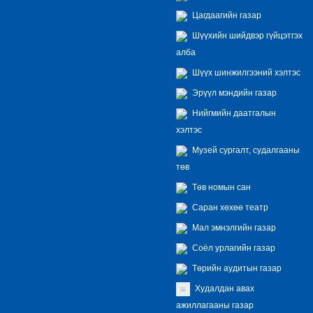
Цагдаагийн газар
Шүүхийн шийдвэр гүйцэтгэх
алба
Шүүх шинжилгээний хэлтэс
Эрүүл мэндийн газар
Нийгмийн даатгалын
хэлтэс
Музей сургалт, судалгааны
төв
Төв номын сан
Саран хөхөө театр
Мал эмнэлгийн газар
Соёл урлагийн газар
Төрийн аудитын газар
Худалдан авах
ажиллагааны газар