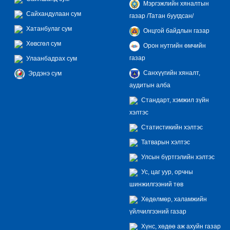
Мэргэжлийн хяналтын
Сайхандулаан сум
газар /Татан буугдсан/
Хатанбулаг сум
Онцгой байдлын газар
Хөвсгөл сум
Орон нутгийн өмчийн
газар
Улаанбадрах сум
Санхүүгийн хяналт,
Эрдэнэ сум
аудитын алба
Стандарт, хэмжил зүйн
хэлтэс
Статистикийн хэлтэс
Татварын хэлтэс
Улсын бүртгэлийн хэлтэс
Ус, цаг уур, орчны
шинжилгээний төв
Хөдөлмөр, халамжийн
үйлчилгээний газар
Хүнс, хөдөө аж ахуйн газар