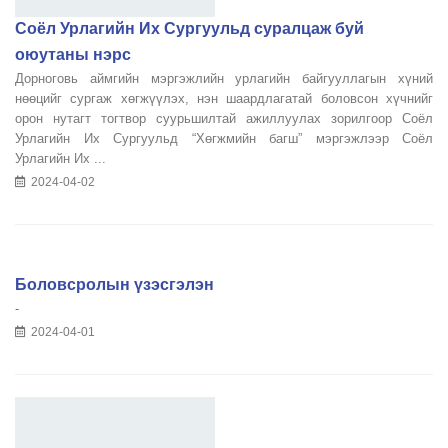
Соёл Урлагийн Их Сургуульд суралцаж буй
оюутаны нэрс
Дорноговь аймгийн мэргэжлийн урлагийн байгууллагын хүний
нөөцийг сургаж хөгжүүлэх, нэн шаардлагатай боловсон хүчнийг
орон нутагт тогтвор суурьшилтай ажиллуулах зорилгоор Соёл
Урлагийн Их Сургуульд “Хөгжмийн багш” мэргэжлээр Соёл
Урлагийн Их ...
2024-04-02
Боловсролын үзэсгэлэн
-
2024-04-01