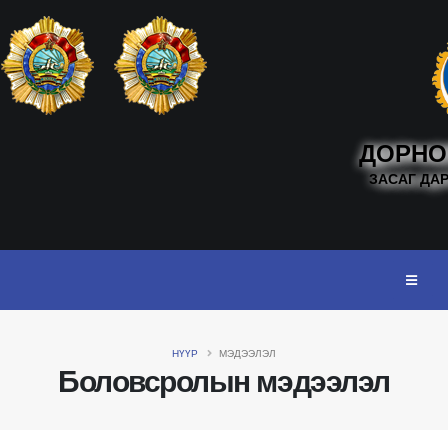
ДОРНО
ЗАСАГ ДА
НҮҮР
МЭДЭЭЛЭЛ
Боловсролын мэдээлэл