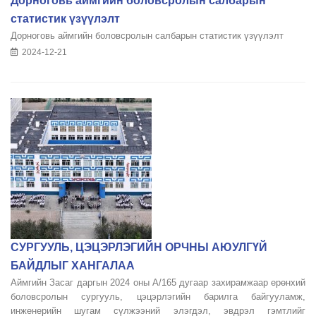
Дорноговь аймгийн боловсролын салбарын
статистик үзүүлэлт
Дорноговь аймгийн боловсролын салбарын статистик үзүүлэлт
2024-12-21
СУРГУУЛЬ, ЦЭЦЭРЛЭГИЙН ОРЧНЫ АЮУЛГҮЙ
БАЙДЛЫГ ХАНГАЛАА
Аймгийн Засаг даргын 2024 оны А/165 дугаар захирамжаар ерөнхий
боловсролын сургууль, цэцэрлэгийн барилга байгууламж,
инженерийн шугам сүлжээний элэгдэл, эвдрэл гэмтлийг