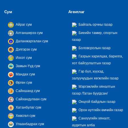
Сум
Агентлаг
Айраг сум
Байгаль орчны газар
Алтанширээ сум
Биеийн тамир, спортын
газар
Даланжаргалан сум
Боловсролын газар
Дэлгэрэх сум
Газрын харилцаа, барилга,
Иххэт сум
хот байгуулалтын газар
Замын-Үүд сум
Гэр бүл, хүүхэд,
Мандах сум
залуучуудын хөгжлийн газар
Өргөн сум
Мэргэжлийн хяналтын
Сайншанд сум
газар /Татан буугдсан/
Сайхандулаан сум
Онцгой байдлын газар
Хатанбулаг сум
Орон нутгийн өмчийн газар
Хөвсгөл сум
Санхүүгийн хяналт,
Улаанбадрах сум
аудитын алба