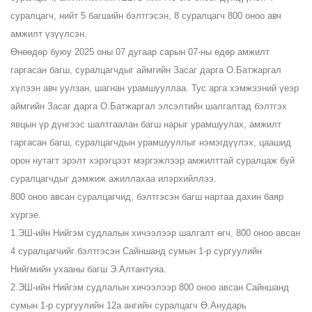
суралцагч, нийт 5 багшийн бэлтгэсэн, 8 суралцагч 800 оноо авч
амжилт үзүүлсэн.
Өнөөдөр буюу 2025 оны 07 дугаар сарын 07-ны өдөр амжилт
гаргасан багш, суралцагчдыг аймгийн Засаг дарга О.Батжаргал
хүлээн авч уулзан, шагнан урамшууллаа. Тус арга хэмжээний үеэр
аймгийн Засаг дарга О.Батжаргал элсэлтийн шалгалтад бэлтгэх
явцын үр дүнгээс шалтгаалан багш нарыг урамшуулах, амжилт
гаргасан багш, суралцагчдын урамшууллыг нэмэгдүүлэх, цаашид
орон нутагт эрэлт хэрэгцээт мэргэжлээр амжилттай суралцаж буй
суралцагчдыг дэмжиж ажиллахаа илэрхийллээ.
800 оноо авсан суралцагчид, бэлтгэсэн багш нартаа дахин баяр
хүргэе.
1.ЭШ-ийн Нийгэм судлалын хичээлээр шалгалт өгч, 800 оноо авсан
4 суралцагчийг бэлтгэсэн Сайншанд сумын 1-р сургуулийн
Нийгмийн ухааны багш Э.Алтантуяа.
2.ЭШ-ийн Нийгэм судлалын хичээлээр 800 оноо авсан Сайншанд
сумын 1-р сургуулийн 12а ангийн суралцагч Ө.Анударь