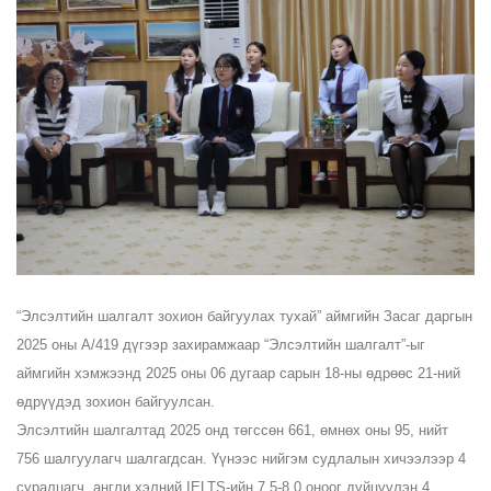
“Элсэлтийн шалгалт зохион байгуулах тухай” аймгийн Засаг даргын
2025 оны А/419 дүгээр захирамжаар “Элсэлтийн шалгалт”-ыг
аймгийн хэмжээнд 2025 оны 06 дугаар сарын 18-ны өдрөөс 21-ний
өдрүүдэд зохион байгуулсан.
Элсэлтийн шалгалтад 2025 онд төгссөн 661, өмнөх оны 95, нийт
756 шалгуулагч шалгагдсан. Үүнээс нийгэм судлалын хичээлээр 4
суралцагч, англи хэлний IELTS-ийн 7.5-8.0 оноог дүйцүүлэн 4