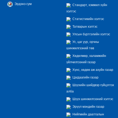
Эрдэнэ сум
Стандарт, хэмжил зүйн
хэлтэс
Статистикийн хэлтэс
Татварын хэлтэс
Улсын бүртгэлийн хэлтэс
Ус, цаг уур, орчны
шинжилгээний төв
Хөдөлмөр, халамжийн
үйлчилгээний газар
Хүнс, хөдөө аж ахуйн газар
Цагдаагийн газар
Шүүхийн шийдвэр гүйцэтгэх
алба
Шүүх шинжилгээний хэлтэс
Эрүүл мэндийн газар
Нийгмийн даатгалын