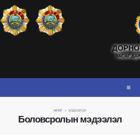
ДОРНО
ЗАСАГ ДА
НҮҮР
МЭДЭЭЛЭЛ
Боловсролын мэдээлэл