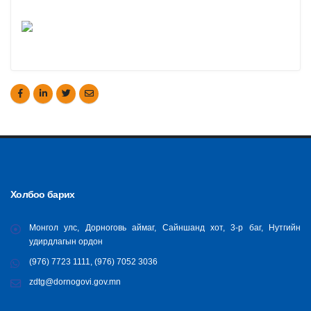
Холбоо барих
Монгол улс, Дорноговь аймаг, Сайншанд хот, 3-р баг, Нутгийн
удирдлагын ордон
(976) 7723 1111, (976) 7052 3036
zdtg@dornogovi.gov.mn