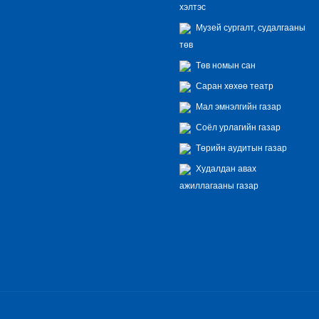
хэлтэс
Музей сургалт, судалгааны
төв
Төв номын сан
Саран хөхөө театр
Мал эмнэлгийн газар
Соёл урлагийн газар
Төрийн аудитын газар
Худалдан авах
ажиллагааны газар