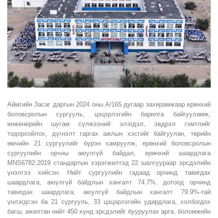
Аймгийн Засаг даргын 2024 оны А/165 дугаар захирамжаар ерөнхий
боловсролын сургууль, цэцэрлэгийн барилга байгууламж,
инженерийн шугам сүлжээний элэгдэл, эвдрэл гэмтлийг
тодорхойлох, дүгнэлт гаргах ажлын хэсгийг байгуулан, төрийн
өмчийн 21 сургуулийг бүрэн хамруулж, ерөнхий боловсролын
сургуулийн орчны аюулгүй байдал, ерөнхий шаардлага
MNS6782:2019 стандартын хэрэгжилтэд 22 шалгуураар эрсдэлийн
үнэлгээ хийсэн. Нийт сургуулийн гадаад орчинд тавигдах
шаардлага, аюулгүй байдлын хангалт 74.7%, дотоод орчинд
тавигдах шаардлага, аюулгүй байдлын хангалт 79.9%-тай
үнлэгдсэн ба 21 сургууль, 33 цэцэрлэгийн удирдлага, холбогдох
багш, ажилтан нийт 450 хүнд эрсдэлийг бууруулах арга, боломжийн