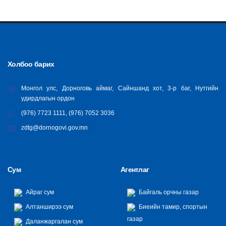
Холбоо барих
Монгол улс, Дорноговь аймаг, Сайншанд хот, 3-р баг, Нутгийн
удирдлагын ордон
(976) 7723 1111, (976) 7052 3036
zdtg@dornogovi.gov.mn
Сум
Агентлаг
Айраг сум
Байгаль орчны газар
Алтанширээ сум
Биеийн тамир, спортын
газар
Даланжаргалан сум