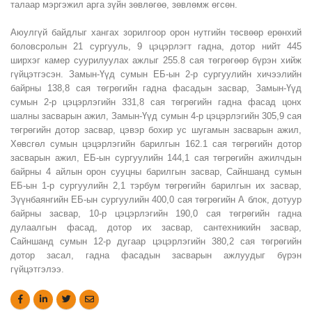
талаар мэргэжил арга зүйн зөвлөгөө, зөвлөмж өгсөн.
Аюулгүй байдлыг хангах зорилгоор орон нутгийн төсвөөр ерөнхий
боловсролын 21 сургууль, 9 цэцэрлэгт гадна, дотор нийт 445
ширхэг камер суурилуулах ажлыг 255.8 сая төгрөгөөр бүрэн хийж
гүйцэтгэсэн. Замын-Үүд сумын ЕБ-ын 2-р сургуулийн хичээлийн
байрны 138,8 сая төгрөгийн гадна фасадын засвар, Замын-Үүд
сумын 2-р цэцэрлэгийн 331,8 сая төгрөгийн гадна фасад цонх
шалны засварын ажил, Замын-Үүд сумын 4-р цэцэрлэгийн 305,9 сая
төгрөгийн дотор засвар, цэвэр бохир ус шугамын засварын ажил,
Хөвсгөл сумын цэцэрлэгийн барилгын 162.1 сая төгрөгийн дотор
засварын ажил, ЕБ-ын сургуулийн 144,1 сая төгрөгийн ажилчдын
байрны 4 айлын орон сууцны барилгын засвар, Сайншанд сумын
ЕБ-ын 1-р сургуулийн 2,1 тэрбум төгрөгийн барилгын их засвар,
Зүүнбаянгийн ЕБ-ын сургуулийн 400,0 сая төгрөгийн А блок, дотуур
байрны засвар, 10-р цэцэрлэгийн 190,0 сая төгрөгийн гадна
дулаалгын фасад, дотор их засвар, сантехникийн засвар,
Сайншанд сумын 12-р дугаар цэцэрлэгийн 380,2 сая төгрөгийн
дотор засал, гадна фасадын засварын ажлуудыг бүрэн
гүйцэтгэлээ.