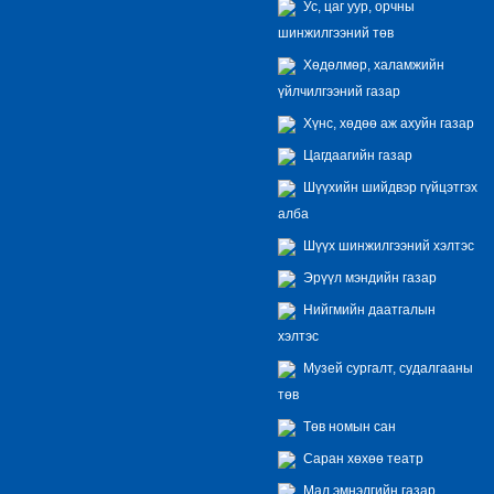
Ус, цаг уур, орчны
шинжилгээний төв
Хөдөлмөр, халамжийн
үйлчилгээний газар
Хүнс, хөдөө аж ахуйн газар
Цагдаагийн газар
Шүүхийн шийдвэр гүйцэтгэх
алба
Шүүх шинжилгээний хэлтэс
Эрүүл мэндийн газар
Нийгмийн даатгалын
хэлтэс
Музей сургалт, судалгааны
төв
Төв номын сан
Саран хөхөө театр
Мал эмнэлгийн газар