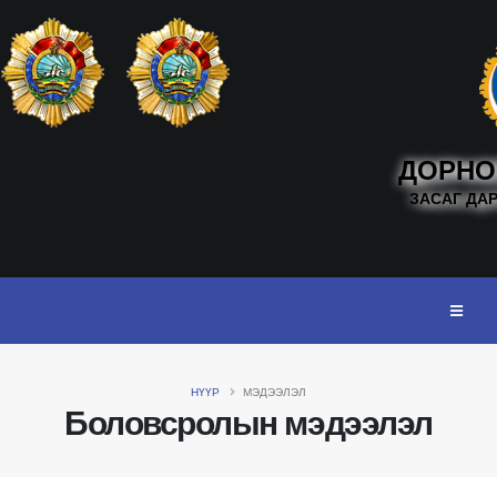
ДОРНО
ЗАСАГ ДА
НҮҮР
МЭДЭЭЛЭЛ
Боловсролын мэдээлэл