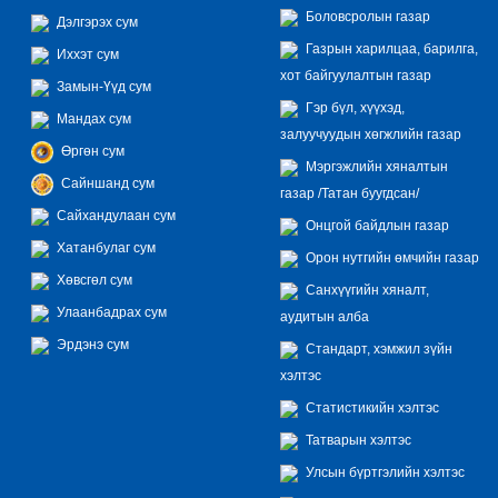
Боловсролын газар
Дэлгэрэх сум
Газрын харилцаа, барилга,
Иххэт сум
хот байгуулалтын газар
Замын-Үүд сум
Гэр бүл, хүүхэд,
Мандах сум
залуучуудын хөгжлийн газар
Өргөн сум
Мэргэжлийн хяналтын
Сайншанд сум
газар /Татан буугдсан/
Сайхандулаан сум
Онцгой байдлын газар
Хатанбулаг сум
Орон нутгийн өмчийн газар
Хөвсгөл сум
Санхүүгийн хяналт,
Улаанбадрах сум
аудитын алба
Эрдэнэ сум
Стандарт, хэмжил зүйн
хэлтэс
Статистикийн хэлтэс
Татварын хэлтэс
Улсын бүртгэлийн хэлтэс