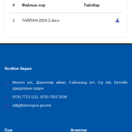
#
Файлын нэр
Тайлбар
1
ТАЙЛАН-2024-2.docx
Холбоо барих
Монгол улс, Дорноговь аймаг, Сайншанд хот, 3-р баг, Нутгийн
удирдлагын ордон
(976) 7723 1111, (976) 7052 3036
zdtg@dornogovi.gov.mn
Сум
Агентлаг