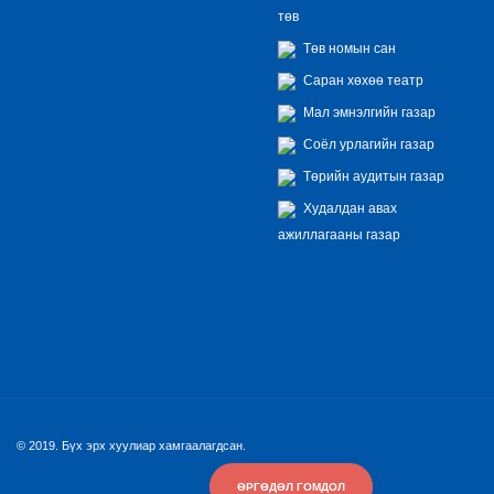
төв
Төв номын сан
Саран хөхөө театр
Мал эмнэлгийн газар
Соёл урлагийн газар
Төрийн аудитын газар
Худалдан авах
ажиллагааны газар
© 2019. Бүх эрх хуулиар хамгаалагдсан.
ӨРГӨДӨЛ ГОМДОЛ