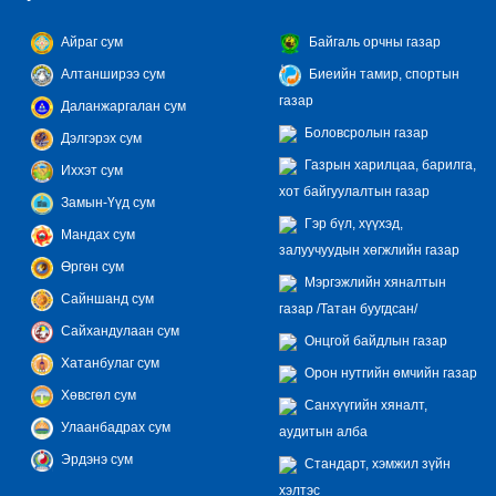
Айраг сум
Байгаль орчны газар
Алтанширээ сум
Биеийн тамир, спортын
газар
Даланжаргалан сум
Боловсролын газар
Дэлгэрэх сум
Газрын харилцаа, барилга,
Иххэт сум
хот байгуулалтын газар
Замын-Үүд сум
Гэр бүл, хүүхэд,
Мандах сум
залуучуудын хөгжлийн газар
Өргөн сум
Мэргэжлийн хяналтын
Сайншанд сум
газар /Татан буугдсан/
Сайхандулаан сум
Онцгой байдлын газар
Хатанбулаг сум
Орон нутгийн өмчийн газар
Хөвсгөл сум
Санхүүгийн хяналт,
Улаанбадрах сум
аудитын алба
Эрдэнэ сум
Стандарт, хэмжил зүйн
хэлтэс