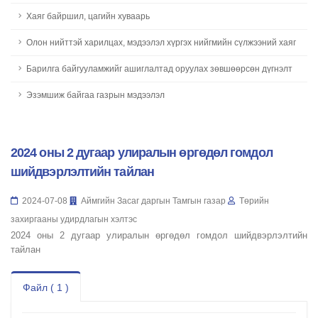
Хаяг байршил, цагийн хуваарь
Олон нийттэй харилцах, мэдээлэл хүргэх нийгмийн сүлжээний хаяг
Барилга байгууламжийг ашиглалтад оруулах зөвшөөрсөн дүгнэлт
Эзэмшиж байгаа газрын мэдээлэл
2024 оны 2 дугаар улиралын өргөдөл гомдол
шийдвэрлэлтийн тайлан
2024-07-08
Аймгийн Засаг даргын Тамгын газар
Төрийн
захиргааны удирдлагын хэлтэс
2024 оны 2 дугаар улиралын өргөдөл гомдол шийдвэрлэлтийн
тайлан
Файл ( 1 )