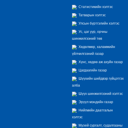
Статистикийн хэлтэс
Татварын хэлтэс
Улсын бүртгэлийн хэлтэс
Ус, цаг уур, орчны
шинжилгээний төв
Хөдөлмөр, халамжийн
үйлчилгээний газар
Хүнс, хөдөө аж ахуйн газар
Цагдаагийн газар
Шүүхийн шийдвэр гүйцэтгэх
алба
Шүүх шинжилгээний хэлтэс
Эрүүл мэндийн газар
Нийгмийн даатгалын
хэлтэс
Музей сургалт, судалгааны