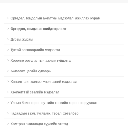
Өргөдөл, гомдолын ажилтны мэдээлэл, ажиллах журам
Өргөдөл, гомдлын шийдвэрлэлт
Дүрэм, журам
Тусгай зөвшөөрлийн мэдээлэл
Хөрөнгө оруулалтын ажлын гүйцэтгэл
Ажиллах цагийн хуваарь
Хяналт-шинжилгээ, үнэлгээний мэдээлэл
Хөнгөлттэй зээлийн мэдээлэл
Улсын болон орон нутгийн төсвийн хөрөнгө оруулалт
Гадаадын зээл, тусламж, төсөл, хөтөлбөр
Хамтран ажилладаг хуулийн этгээд