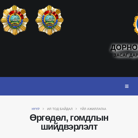
ДОРНО
ЗАСАГ ДА
НҮҮР
ИЛ ТОД БАЙДАЛ
ҮЙЛ АЖИЛЛАГАА
Өргөдөл, гомдлын
шийдвэрлэлт