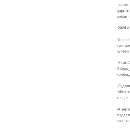
шинжил
даргын
албан 
2024 
-Дорно
хамгаа
бүрээр
-Аймги
байдал
холбог
-Судал
гүйцэт
тоо
-Агент
мэдээл
ажилта