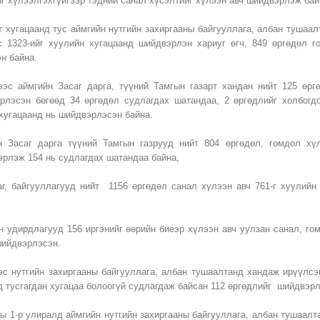
йг хүлээлгэхгүйгээр тэдний санал хүсэлтийг хүлээн авч шийдвэрлэж бай
т хугацаанд тус аймгийн нутгийн захиргааны байгууллага, албан тушаал
с 1323-ийг хуулийн хугацаанд шийдвэрлэн хариуг өгч, 849 өргөдөл 
н байна.
ээс аймгийн Засаг дарга, түүний Тамгын газарт хандан нийт 125 өрг
рлэсэн бөгөөд 34 өргөдөл судлагдах шатандаа, 2 өргөдлийг холбогд
 хугацаанд нь шийдвэрлэсэн байна.
 Засаг дарга түүний Тамгын газрууд нийт 804 өргөдөл, гомдол хүл
рлэж 154 нь судлагдах шатандаа байна,
аг, байгууллагууд нийт 1156 өргөдөл санал хүлээн авч 761-г хуулий
н удирдлагууд 156 иргэнийг өөрийн биеэр хүлээн авч уулзан санал, го
шийдвэрлэсэн.
эс нутгийн захиргааны байгууллага, албан тушаалтанд хандаж ирүүлс
д тусгагдан хугацаа болоогүй судлагдаж байсан 112 өргөдлийг шийдвэрл
ны 1-р улиралд аймгийн нутгийн захиргааны байгууллага, албан тушаалт