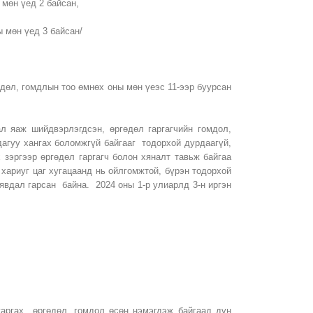
 мөн үед 2 байсан,
ы мөн үед 3 байсан/
өдөл, гомдлын тоо өмнөх оны мөн үеэс 11-ээр буурсан
 яаж шийдвэрлэгдсэн, өргөдөл гаргагчийн гомдол,
дагуу хангах боломжгүй байгааг тодорхой дурдаагүй,
 зэргээр өргөдөл гаргагч болон хяналт тавьж байгаа
ариуг цаг хугацаанд нь ойлгомжтой, бүрэн тодорхой
 явдал гарсан байна. 2024 оны 1-р улиарлд 3-н иргэн
гаргах өргөдөл, гомдол өсөн нэмэгдэж байгаад дүн