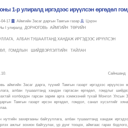
 оны 1-р улиралд иргэдээс ирүүлсэн өргөдөл г
-04-17
Аймгийн Засаг даргын Тамгын газар
Цэрэн
ОНы I улиралд ДОРНОГОВЬ АЙМГИЙН ТӨРИЙН
УЛЛАГА, АЛБАН ТУШААЛТАНД ХАНДАЖ ИРГЭДЭЭС ИРҮҮЛСЭН
ӨЛ, ГОМДЛЫН ШИЙДВЭРЛЭЛТИЙН ТАЙЛАН
024.04.10. Сайншанд
овь аймгийн Засаг дарга, түүний Тамгын газарт иргэдээс ирүүлсэн ө
ллага, албан тушаалтанд хандан гаргасан өргөдөл, гомдлыг шийдв
лахтай холбогдон гарсан зарим арга хэмжээний тухай Монгол Улсын З
даргын Тамгын газарт ирсэн өргөдөл, гомдол, санал хүсэлтийг хя
лаа.
н нутгийн захиргааны байгууллага, албан тушаалтанд хандаж иргэдэ
рлэх ажлыг зохион байгуулах, үр дүнг тооцох, аймгаас гарах бодлого,