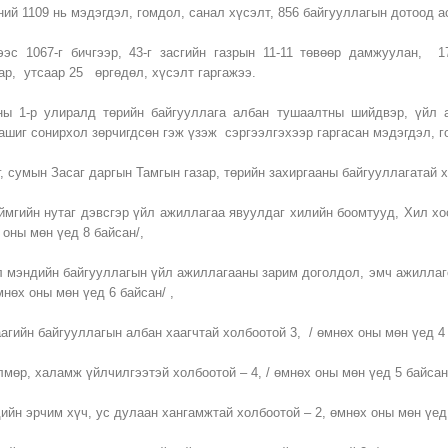
ний 1109 нь мэдэгдэл, гомдол, санал хүсэлт, 856 байгууллагын дотоод а
ээс 1067-г бичгээр, 43-г засгийн газрын 11-11 төвөөр дамжуулан,
ар, утсаар 25 өргөдөл, хүсэлт гаргажээ.
ны 1-р улиралд төрийн байгууллага албан тушаалтны шийдвэр, үйл а
ашиг сонирхол зөрчигдсөн гэж үзэж сэргээлгэхээр гаргасан мэдэгдэл, г
, сумын Засаг даргын Тамгын газар, төрийн захиргааны байгууллагатай х
аймгийн нутаг дэвсгэр үйл ажиллагаа явуулдаг хилийн боомтууд, Хил хо
 оны мөн үед 8 байсан/,
л мэндийн байгууллагын үйл ажиллагааны зарим доголдол, эмч ажиллаг
өмнөх оны мөн үед 6 байсан/ ,
агийн байгууллагын албан хаагчтай холбоотой 3, / өмнөх оны мөн үед 4
мөр, халамж үйлчилгээтэй холбоотой – 4, / өмнөх оны мөн үед 5 байсан
ийн эрчим хүч, ус дулаан хангамжтай холбоотой – 2, өмнөх оны мөн үед 