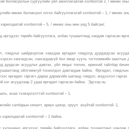
хий боловсролын сургуулийн үйл ажиллагаатай холбоотой 2, / өмнөх оны
улийн өмнөх боловсрол олгох байгууллагатай холбоотой – 1, / өмнөх он
 харилцаатай холбоотой – 5, / өмнөх оны мөн үед 5 байсан/,
нд иргэдээс төрийн байгууллага, албан тушаалтанд хандаж гаргасан өрг
л, гомдлыг шийдвэрлэж хаахдаа өргөдөл гомдолд дурдагдсан асуудал
 хэрхэн хангагдсан, хангагдаагүй бол ямар хууль тогтоомжийн заалтын 
лд дурдсан асуудлыг давтах, үйл явцыг тоочих, ерөнхий тайлбар бичих
тушаалтанд ойлгомжгүй тохиолдол давтагдаж байна. Өргөдөл, гомдлын х
йгээс өргөдөл гаргагч дараа дараагийн шатанд гомдол, мэдээлэл гаргах
ой нэг асуудлаар 2 удаа өргөдөл гаргасан байна. Эдгээр нь:
ааль, ачаа тээвэрлэлттэй холбоотой – 1,
жлийн салбарын хяналт, ариун цэвэр, эрүүл ахуйтай холбоотой -1,
н харилцаатай холбоотой – 1 байна.
т хугацаанд иргэдээс төрийн байгууллага, албан тушаалтанд хандаж 