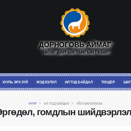
ДОРНОГОВЬ АЙМАГ
ЗАСАГ ДАРГЫН ТАМГЫН ГАЗАР
ХУУЛЬ ЭРХ ЗҮЙ
МЭДЭЭЛЭЛ
ИЛ ТОД БАЙДАЛ
ТЕНДЕР
ШИЛ
НҮҮР
ИЛ ТОД БАЙДАЛ
ҮЙЛ АЖИЛЛАГАА
Өргөдөл, гомдлын шийдвэрлэл