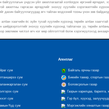
н байгууллагын үндсэн үйл ажиллагаатай холбогдох иргэний өргөдөл, х
той ажилтны гаргасан өргөдлийг энэхүү хуулийн хэрэгжилтийн хүрээн
ийг дахин байгууллагуудад өгч тайлан мэдээний тооны үнэн зөв байдал
н албан хаагчийн ёс зүйн тухай хуулийн хүрээнд төрийн албан хаагчтай
н шийдвэрлэлтийг энэхүү хуулийн хүрээнд тайлагнах уу, төрийн албаны
ээр зөвлөмж чиглэл өгч нэг мөр ойлголттой болж хэрэгжүүлэхэд анхаа
Агентлаг
йраг сум
Байгаль орчны газар
лтанширээ сум
Биеийн тамир, спортын газ
аланжаргалан сум
Боловсролын газар
элгэрэх сум
Газрын харилцаа, барилга, 
ххэт сум
Гэр бүл, хүүхэд, залуучууд
амын-Үүд сум
Мэргэжлийн хяналтын газар 