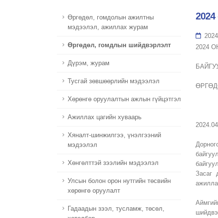
2024
Өргөдөл, гомдолын ажилтны
мэдээлэл, ажиллах журам
2024
Өргөдөл, гомдлын шийдвэрлэлт
2024 
Дүрэм, журам
БАЙГУ
Тусгай зөвшөөрлийн мэдээлэл
ӨРГӨД
Хөрөнгө оруулалтын ажлын гүйцэтгэл
Ажиллах цагийн хуваарь
2
Хяналт-шинжилгээ, үнэлгээний
Дорног
мэдээлэл
байгуу
Хөнгөлттэй зээлийн мэдээлэл
байгуу
Засаг 
Улсын болон орон нутгийн төсвийн
ажилла
хөрөнгө оруулалт
Аймгий
Гадаадын зээл, тусламж, төсөл,
шийдвэ