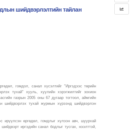
омдлын шийдвэрлэлтийн тайлан
ргөдөл, гомдол, санал хүсэлтийг "Иргэдээс төрийн
эрлэх тухай" хууль, хуулийн хэрэгжилтийг зохион
асгийн газрын 2005 оны 67 дугаар тогтоол, аймгийн
нан шийдвэрлэх тухай журмын хүрээнд шийдвэрлэн
эс ирүүлсэн өргөдөл, гомдлыг хүлээн авч, шуурхай
 шийдвэрт иргэдийн санал бодлыг тусгах, нээлттэй,