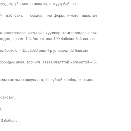
суудал, үйлчилгээ авах хүсэлтүүд байлаа.
 17-г вэб сайт, сошиал платформ, и-мэйл ашиглан
жиллагаагаар иргэдийн хуулиар хамгаалагдсан эрх
омдол, санал 124 /өмнөх онд 190 байсан/ байгаагаас:
олбоотой/ - 11, /2023 оны 4-р улиралд 32 байсан/,
орондын ачаа, зорчигч тээвэрлэлттэй холбоотой – 6,
сдын ажлын хариуцлага, ёс зүйтэй холбогдох гомдол
 байсан/,
/,
3 байсан/ ,