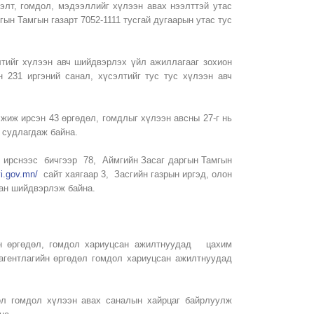
элт, гомдол, мэдээллийг хүлээн авах нээлттэй утас
ын Тамгын газарт 7052-1111 тусгай дугаарын утас тус
лтийг хүлээн авч шийдвэрлэх үйл ажиллагааг зохион
 231 иргэний санал, хүсэлтийг тус тус хүлээн авч
лжиж ирсэн 43 өргөдөл, гомдлыг хүлээн авсны 27-г нь
 судлагдаж байна.
л ирснээс бичгээр 78, Аймгийн Засаг даргын Тамгын
vi.gov.mn/
сайт хаягаар 3, Засгийн газрын иргэд, олон
лан шийдвэрлэж байна.
ийн өргөдөл, гомдол хариуцсан ажилтнуудад цахим
 агентлагийн өргөдөл гомдол хариуцсан ажилтнуудад
дөл гомдол хүлээн авах саналын хайрцаг байрлуулж