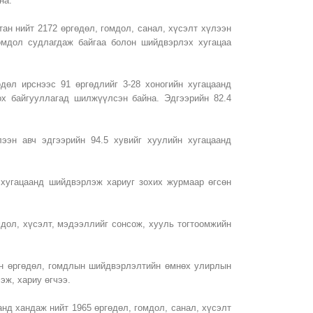
на.
тан нийт 2172 өргөдөл, гомдол, санал, хүсэлт хүлээн
гомдол судлагдаж байгаа болон шийдвэрлэх хугацаа
өдөл ирснээс 91 өргөдлийг 3-28 хоногийн хугацаанд
ох байгууллагад шилжүүлсэн байна. Эдгээрийн 82.4
ээн авч эдгээрийн 94.5 хувийг хуулийн хугацаанд
н хугацаанд шийдвэрлэж хариуг зохих журмаар өгсөн
мдол, хүсэлт, мэдээллийг сонсож, хууль тогтоомжийн
эн өргөдөл, гомдлын шийдвэрлэлтийн өмнөх улирлын
эж, хариу өгчээ.
анд хандаж нийт 1965 өргөдөл, гомдол, санал, хүсэлт