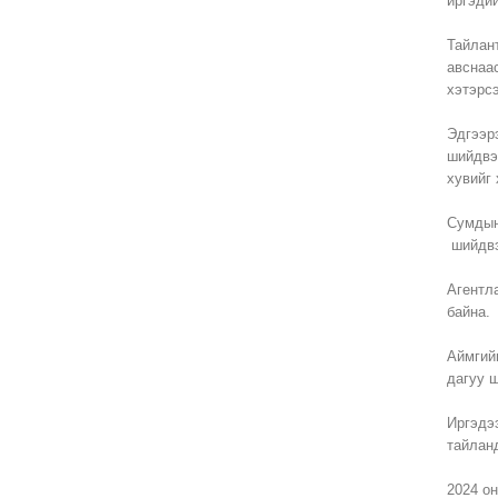
иргэди
Тайлан
авснаа
хэтэрсэ
Эдгээр
шийдвэ
хувийг
Сумдын
шийдвэ
Агентл
байна.
Аймгий
дагуу 
Иргэдэ
тайлан
2024 о