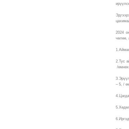
ирүүлс
Эдгээр
цахима
2024 о
чөлөө, 
1.Аймаг
2.Тус 
/өмнөх
3.Эрүү
– 5, / 
4.Цагда
5.Хөдөл
6.Иргэд