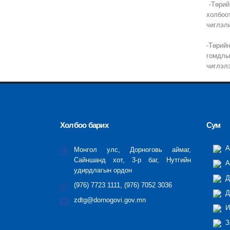
-Төрий
холбоо
чиглэл
-Төрий
гомдлы
чиглэл
Холбоо барих
Сум
А
Монгол улс, Дорноговь аймаг,
Сайншанд хот, 3-р баг, Нутгийн
А
удирдлагын ордон
Д
(976) 7723 1111, (976) 7052 3036
Д
zdtg@dornogovi.gov.mn
И
З