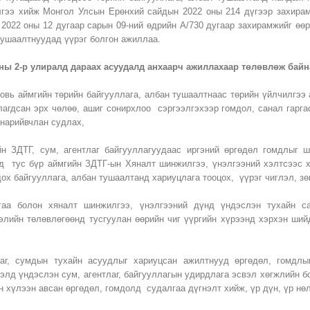
гээ хийж Монгол Улсын Ерөнхий сайдын 2022 оны 214 дүгээр захирам
 2022 оны 12 дугаар сарын 09-ний өдрийн А/730 дугаар захирамжийг өө
тушаалтнуудад үүрэг болгон ажиллаа.
оны 2-р улиралд дараах асуудалд анхаарч ажиллахаар төлөвлөж байн
говь аймгийн төрийн байгууллага, албан тушаалтнаас төрийн үйлчилгээ 
лагдсан эрх чөлөө, ашиг сонирхлоо сэргээлгэхээр гомдол, санал гарга
 нарийвчлан судлах,
йн ЗДТГ, сум, агентлаг байгууллагуудаас иргэний өргөдөл гомдлыг 
д тус бүр аймгийн ЗДТГ-ын Хяналт шинжилгээ, үнэлгээний хэлтсээс 
дох байгууллага, албан тушаалтанд хариуцлага тооцох, үүрэг чиглэл, з
гаа болон хяналт шинжилгээ, үнэлгээний дүнд үндэслэн тухайн са
гэлийн төлөвлөгөөнд тусгуулан өөрийн чиг үүргийн хүрээнд хэрхэн ши
цох,
лаг, сумдын тухайн асуудлыг хариуцсан ажилтнууд өргөдөл, гомдлын
элд үндэслэн сум, агентлаг, байгууллагын удирдлага эсвэл хөгжлийн б
н хүлээн авсан өргөдөл, гомдолд судалгаа дүгнэлт хийж, үр дүн, үр нө