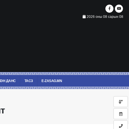
2026 оны 08 сарын 08
ЭН ДАНС
ТАСЗ
E-ZASAG.MN
т