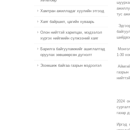
хөтөлбөр
шуурха
ажиллуу
Хамтран ажилладаг хуулийн этгээд
тус аж
Хаяг байршил, цагийн хуваарь
Эдгээр
байгуу
Олон нийттэй харилцах, мэдээлэл
шийдвэ
хүргэх нийгмийн сүлжээний хаяг
Монгол
Барилга байгууламжийг ашиглалтад
1-30 х
оруулах зөвшөөрсөн дүгнэлт
Эзэмшиж байгаа газрын мэдээлэл
Аймгий
газрын
нийттэ
2024 о
сургал
газар д
Иргэд 