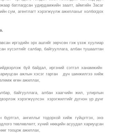
жаар батлагдсан удирдамжийн заалт, аймгийн Засаг
рийн сум, агентлагт хэрэгжүүлж ажиллахыг холбогдох
а.
авсан иргэдийн эрх ашгийг зөрчсөн гэж үзэж хуулиар
сан хүсэлтийг салбар, байгууллага, албан тушаалтан
шийдвэрлэж буй байдал, иргэний сэтгэл ханамжийн
хариуцсан ажлын хэсэг гарган дүн шинжилгээ хийж
өвлөмж өгөн ажиллах,
лбар, байгууллага, албан хаагчийн жил, улирлын
йдвэрлэж хэрэгжүүлсэн хэрэгжилтийг дүгнэн үр дүнг
 бүртгэл, ангиллыг тодорхой хийж гүйцэтгэх, энэ
одлого төвлөвлөлт, хүний нөөцийн асуудал хариуцсан
лөөг тооцож ажиллах,