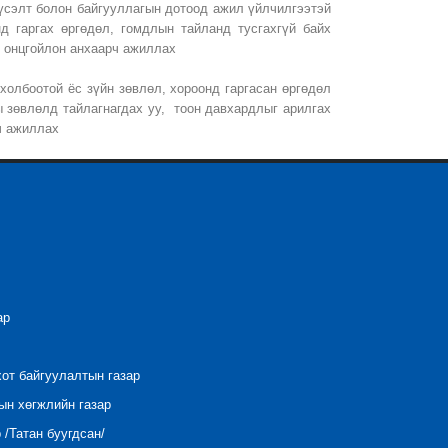
үсэлт болон байгууллагын дотоод ажил үйлчилгээтэй
д гаргах өргөдөл, гомдлын тайланд тусгахгүй байх
д онцгойлон анхаарч ажиллах
 холбоотой ёс зүйн зөвлөл, хороонд гаргасан өргөдөл
 зөвлөлд тайлагнагдах уу, тоон давхардлыг арилгах
рч ажиллах
ар
хот байгуулалтын газар
ын хөгжлийн газар
/Татан буугдсан/