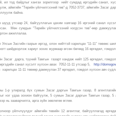
й, ил тод байдлыг хангах зорилгоор нийт сумдад иргэдийн санал, хүс
лж, аймгийн "Төрийн үйлчилгээний төв"-д 7052-3737, аймгийн Засаг дарг
иллуулж байна.
 шууд утсаар 24, байгууллагын цахим хаягаар 16 иргэний санал хүсэ
лсан. Мөн сумдын "Төрийн үйлчилгээний нэгдсэн төв"-өөр дамжуулан
рлэн ажиллалаа.
 Улсын Засгийн газрын иргэд, олон нийттэй харилцах “11-11” төвөөс ши
оногт шийдвэрлэж хариуг зохих журмаар өгсөн бөгөөд 16 өргөдөл, гомдол
н Засаг дарга, түүний Тамгын газарт хандаж нийт 125 өргөдөл, гомдо
 иргэдийн санал хүсэлт хүлээн авах 7052-11-11 утсаар 5,
http://dornogo
й харилцах 11-11 төвөөр дамжуулан 37 өргөдөл, гомдол хүлээн авч суд
ны 1-р улиралд бүх сумын Засаг даргын Тамгын газар, 8 агентлаг
тыг нэг удаа зохион байгуулж, 5 сумын Засаг даргын Тамгын газар, 5
ээр нь зааварчилга, арга зүйн зөвлөгөө өглөө.
олноор үйлчлүүлдэг аймгийн төвийн 12 агентлаг, байгууллагад өргө