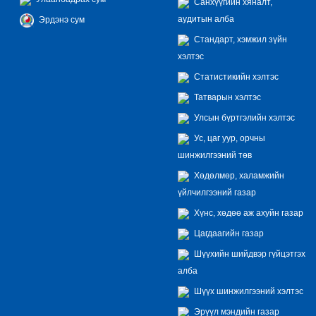
Санхүүгийн хяналт,
аудитын алба
Эрдэнэ сум
Стандарт, хэмжил зүйн
хэлтэс
Статистикийн хэлтэс
Татварын хэлтэс
Улсын бүртгэлийн хэлтэс
Ус, цаг уур, орчны
шинжилгээний төв
Хөдөлмөр, халамжийн
үйлчилгээний газар
Хүнс, хөдөө аж ахуйн газар
Цагдаагийн газар
Шүүхийн шийдвэр гүйцэтгэх
алба
Шүүх шинжилгээний хэлтэс
Эрүүл мэндийн газар