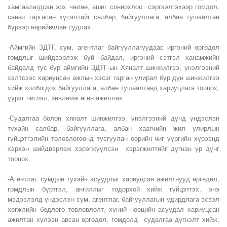
хамгаалагдсан эрх чөлөө, ашиг сонирхлоо сэргээлгэхээр гомдол,
санал гаргасан хүсэлтийг салбар, байгууллага, албан тушаалтан
бүрээр нарийвчлан судлах
-Аймгийн ЗДТГ, сум, агентлаг байгууллагуудаас иргэний өргөдөл
гомдлыг шийдвэрлэж буй байдал, иргэний сэтгэл ханамжийн
байдалд тус бүр аймгийн ЗДТГ-ын Хяналт шинжилгээ, үнэлгээний
хэлтсээс хариуцсан ажлын хэсэг гарган улирал бүр дүн шинжилгээ
хийж холбогдох байгууллага, албан тушаалтанд хариуцлага тооцох,
үүрэг чиглэл, зөвлөмж өгөн ажиллах
-Судалгаа болон хяналт шинжилгээ, үнэлгээний дүнд үндэслэн
тухайн салбар, байгууллага, албан хаагчийн жил улирлын
гүйцэтгэлийн төлөвлөгөөнд тусгуулан өөрийн чиг үүргийн хүрээнд
хэрхэн шийдвэрлэж хэрэгжүүлсэн хэрэгжилтийг дүгнэн үр дүнг
тооцох,
-Агентлаг, сумдын тухайн асуудлыг хариуцсан ажилтнууд өргөдөл,
гомдлын бүртгэл, ангиллыг тодорхой хийж гүйцэтгэх, энэ
мэдээлэлд үндэслэн сум, агентлаг, байгууллагын удирдлага эсвэл
хөгжлийн бодлого төвлөвлөлт, хүний нөөцийн асуудал хариуцсан
ажилтан хүлээн авсан өргөдөл, гомдолд судалгаа дүгнэлт хийж,