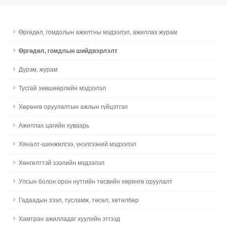
Өргөдөл, гомдолын ажилтны мэдээлэл, ажиллах журам
Өргөдөл, гомдлын шийдвэрлэлт
Дүрэм, журам
Тусгай зөвшөөрлийн мэдээлэл
Хөрөнгө оруулалтын ажлын гүйцэтгэл
Ажиллах цагийн хуваарь
Хяналт-шинжилгээ, үнэлгээний мэдээлэл
Хөнгөлттэй зээлийн мэдээлэл
Улсын болон орон нутгийн төсвийн хөрөнгө оруулалт
Гадаадын зээл, тусламж, төсөл, хөтөлбөр
Хамтран ажилладаг хуулийн этгээд