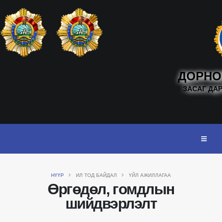
ДОРНО
ЗАСАГ ДА
НҮҮР
ИЛ ТОД БАЙДАЛ
ҮЙЛ АЖИЛЛАГАА
Өргөдөл, гомдлын
шийдвэрлэлт