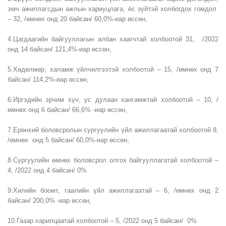
эмч ажиллагсдын ажлын хариуцлага, ёс зүйтэй холбогдох гомдол
– 32, /өмнөх онд 20 байсан/ 60,0%-иар өссөн,
4.Цагдаагийн байгууллагын албан хаагчтай холбоотой 31, /2022
онд 14 байсан/ 121,4%-иар өссөн,
5.Хөдөлмөр, халамж үйлчилгээтэй холбоотой – 15, /өмнөх онд 7
байсан/ 114,2%-иар өссөн,
6.Иргэдийн эрчим хүч, ус дулаан хангамжтай холбоотой – 10, /
өмнөх онд 6 байсан/ 66,6% -иар өссөн,
7.Ерөнхий боловсролын сургуулийн үйл ажиллагаатай холбоотой 8,
/өмнөх онд 5 байсан/ 60,0%-иар өссөн,
8.Сургуулийн өмнөх боловсрол олгох байгууллагатай холбоотой –
4, /2022 онд 4 байсан/ 0%
9.Хилийн боомт, гаалийн үйл ажиллагаатай – 6, /өмнөх онд 2
байсан/ 200,0% -иар өссөн,
10.Газар харилцаатай холбоотой – 5, /2022 онд 5 байсан/ 0%