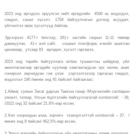
2023 онд иргэдээс ирүүлсэн нийт өргөдлийн 4590 нь мэдэгдэл,
гомдол, санал хүсэлт, 1758 байгууллагын дотоод асуудал,
үйлчилгээ авах хүсэлтүүд байлаа.
Эдгээрээс 4177-г бичгээр, 281-г засгийн газрын 11-11 төвөөр
дамжуулан, 41-г вэб сайт, сошиал платформ, и-мэйл ашиглан
цахимаар, утсаар 83 өргөдөл, хүсэлт гаргажээ.
2023 онд төрийн байгууллага албан тушаалтны шийдвэр, үйл
ажиллагаагаар иргэдийн хуулиар хамгаалагдсан эрх чөлөө, ашиг
сонирхол зөрчигдсөн гэж үзэж сэргээлгэхээр гаргасан гомдол,
мэдээлэл 190 /өмнөх онд 91 байсан/ байгаагаас:
1.Аймаг, сумын Засаг даргын Тамгын газар /Мэргэжлийн салбарын
хяналт, татвар, Улсын бүртгэлийн байгууллагатай холбоотой/ - 39,
/2022 онд 32 байсан/ 21,8%-иар өссөн,
2.Хил хоорондын ачаа, зорчигч тээвэрлэлттэй холбоотой – 37, /
өмнөх онд 8 байсан/ 462,5%-иар өссөн,
3.Эрүүл мэндийн байгууллагын үйл ажиллагааны зарим доголдол,