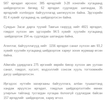
587 өргөдөл ирснээс 385 өргөдлийг 3-28 хоногийн хугацаанд
шийдвэрлэсэн бөгөөд 62 өргөдөл судлагдах шатандаа, 35
өргөдлийг холбогдох байгууллагад шилжүүлсэн байна. Эдгээрийн
81.4 хувийг хугацаанд нь шийдвэрлэсэн байна.
Сумдын Засаг дарга түүний Тамгын газрууд нийт 4821 өргөдөл,
гомдол хүлээн авч эдгээрийн 94.5 хувийг хуулийн хугацаанд
шийдвэрлэж 154 нь судлагдах шатандаа байна,
Агентлаг, байгууллагууд нийт 1156 өргөдөл санал хүлээн авч 93,2
хувийг хуулийн хугацаанд шийдвэрлэж хариуг зохих журмаар өгсөн
байна.
Аймгийн удирдлага 275 иргэнийг өөрийн биеэр хүлээн авч уулзан
санал, гомдол, хүсэлт, мэдээллийг сонсож хууль тогтоомжийн
дагуу шийдвэрлэсэн.
Иргэдээс нутгийн захиргааны байгууллага, албан тушаалтанд
хандаж ирүүлсэн өргөдөл, гомдлын шийдвэрлэлтийн өмнөх
улирлын тайланд тусгагдан хугацаа болоогүй судлагдаж байсан
157 өргөдлийг шийдвэрлэж, хариу өгчээ.