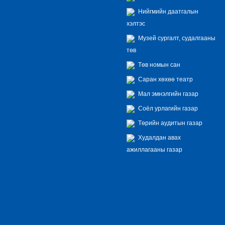
Нийгмийн даатгалын
хэлтэс
Музей сургалт, судалгааны
төв
Төв номын сан
Саран хөхөө театр
Мал эмнэлгийн газар
Соёл урлагийн газар
Төрийн аудитын газар
Худалдан авах
ажиллагааны газар