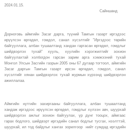
2024.01.15.
Сайншанд
Дорноговь аймгийн Засаг дарга, түүний Тамгын газарт иргэдээс
ирүүлсэн өргөдөл, гомдол, санал хүсэлтийг "Иргэдээс төрийн
байгууллага, албан тушаалтанд хандан гаргасан өргөдөл, гомдлыг
шийдвэрлэх тухай" хууль, хуулийн хэрэгжилтийг зохион
байгуулахтай холбогдон гарсан зарим арга хэмжээний тухай
Монгол Улсын Засгийн газрын 2005 оны 67 дугаар тогтоол, аймгийн
Засаг даргын Тамгын газарт ирсэн өргөдөл, гомдол, санал
хүсэлтийг хянан шийдвэрлэх тухай журмын хүрээнд шийдвэрлэн
ажиллалаа.
Аймгийн нутгийн захиргааны байгууллага, албан тушаалтанд
хандаж иргэдээс ирүүлсэн өргөдөл, гомдлыг хүлээн авч, шуурхай
шийдвэрлэх ажлыг зохион байгуулах, үр дүнг тооцох, аймгаас
гарах бодлого, шийдвэрт иргэдийн санал бодлыг тусгах, нээлттэй,
шуурхай, ил тод байдлыг хангах зорилгоор нийт сумдад иргэдийн