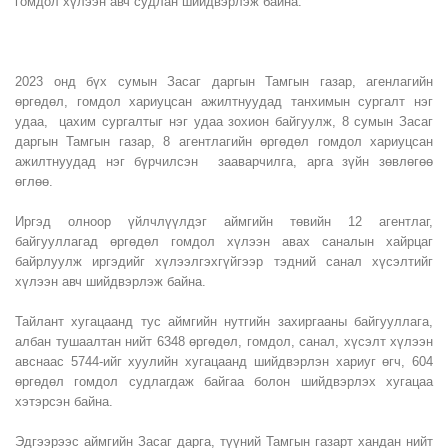
гомдол хүлээн авч судлан шийдвэрлэж байна.
2023 онд бүх сумын Засаг даргын Тамгын газар, агенлагийн
өргөдөл, гомдол хариуцсан ажилтнуудад танхимын сургалт нэг
удаа, цахим сургалтыг нэг удаа зохион байгуулж, 8 сумын Засаг
даргын Тамгын газар, 8 агентлагийн өргөдөл гомдол хариуцсан
ажилтнуудад нэг бүрчилсэн зааварчилга, арга зүйн зөвлөгөө
өглөө.
Иргэд олноор үйлчлүүлдэг аймгийн төвийн 12 агентлаг,
байгууллагад өргөдөл гомдол хүлээн авах саналын хайрцаг
байрлуулж иргэдийг хүлээлгэхгүйгээр тэдний санал хүсэлтийг
хүлээн авч шийдвэрлэж байна.
Тайлант хугацаанд тус аймгийн нутгийн захиргааны байгууллага,
албан тушаалтан нийт 6348 өргөдөл, гомдол, санал, хүсэлт хүлээн
авснаас 5744-ийг хуулийн хугацаанд шийдвэрлэн хариуг өгч, 604
өргөдөл гомдол судлагдаж байгаа болон шийдвэрлэх хугацаа
хэтэрсэн байна.
Эдгээрээс аймгийн Засаг дарга, түүний Тамгын газарт хандан нийт