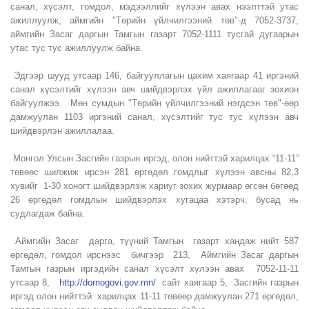
санал, хүсэлт, гомдол, мэдээллийг хүлээн авах нээлттэй утас
ажиллуулж, аймгийн "Төрийн үйлчилгээний төв"-д 7052-3737,
аймгийн Засаг даргын Тамгын газарт 7052-1111 тусгай дугаарын
утас тус тус ажиллуулж байна.
Эдгээр шууд утсаар 146, байгууллагын цахим хаягаар 41 иргэний
санал хүсэлтийг хүлээн авч шийдвэрлэх үйл ажиллагааг зохион
байгуулжээ. Мөн сумдын "Төрийн үйлчилгээний нэгдсэн төв"-өөр
дамжуулан 1103 иргэний санал, хүсэлтийг тус тус хүлээн авч
шийдвэрлэн ажиллалаа.
Монгол Улсын Засгийн газрын иргэд, олон нийттэй харилцах “11-11”
төвөөс шилжиж ирсэн 281 өргөдөл гомдлыг хүлээн авсны 82,3
хувийг 1-30 хоногт шийдвэрлэж хариуг зохих журмаар өгсөн бөгөөд
26 өргөдөл гомдлын шийдвэрлэх хугацаа хэтэрч, бусад нь
судлагдаж байна.
Аймгийн Засаг дарга, түүний Тамгын газарт хандаж нийт 587
өргөдөл, гомдол ирснээс бичгээр 213, Аймгийн Засаг даргын
Тамгын газрын иргэдийн санал хүсэлт хүлээн авах 7052-11-11
утсаар 8,
http://dornogovi.gov.mn/
сайт хаягаар 5, Засгийн газрын
иргэд олон нийттэй харилцах 11-11 төвөөр дамжуулан 271 өргөдөл,