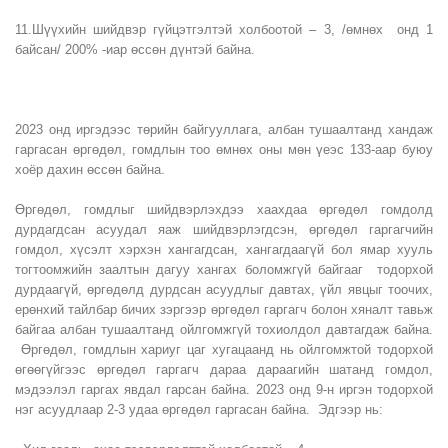
11.Шүүхийн шийдвэр гүйцэтгэлтэй холбоотой – 3, /өмнөх онд 1
байсан/ 200% -иар өссөн дүнтэй байна.
2023 онд иргэдээс төрийн байгууллага, албан тушаалтанд хандаж
гаргасан өргөдөл, гомдлын тоо өмнөх оны мөн үеэс 133-аар буюу
хоёр дахин өссөн байна.
Өргөдөл, гомдлыг шийдвэрлэхдээ хаахдаа өргөдөл гомдолд
дурдагдсан асуудал яаж шийдвэрлэгдсэн, өргөдөл гаргагчийн
гомдол, хүсэлт хэрхэн хангагдсан, хангагдаагүй бол ямар хууль
тогтоомжийн заалтын дагуу хангах боломжгүй байгааг тодорхой
дурдаагүй, өргөдөлд дурдсан асуудлыг давтах, үйл явцыг тоочих,
ерөнхий тайлбар бичих зэргээр өргөдөл гаргагч болон хяналт тавьж
байгаа албан тушаалтанд ойлгомжгүй тохиолдол давтагдаж байна.
Өргөдөл, гомдлын хариуг цаг хугацаанд нь ойлгомжтой тодорхой
өгөөгүйгээс өргөдөл гаргагч дараа дараагийн шатанд гомдол,
мэдээлэл гаргах явдал гарсан байна. 2023 онд 9-н иргэн тодорхой
нэг асуудлаар 2-3 удаа өргөдөл гаргасан байна. Эдгээр нь: