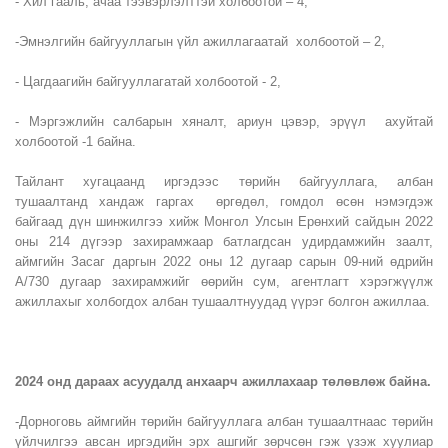
- Хил гааль, ачаа тээвэрлэлттэй холбоотой – 4,
-Эмнэлгийн байгууллагын үйл ажиллагаатай холбоотой – 2,
- Цагдаагийн байгууллагатай холбоотой - 2,
- Мэргэжлийн салбарын хяналт, ариун цэвэр, эрүүл ахуйтай
холбоотой -1 байна.
Тайлант хугацаанд иргэдээс төрийн байгууллага, албан
тушаалтанд хандаж гаргах өргөдөл, гомдол өсөн нэмэгдэж
байгаад дүн шинжилгээ хийж Монгол Улсын Ерөнхий сайдын 2022
оны 214 дүгээр захирамжаар батлагдсан удирдамжийн заалт,
аймгийн Засаг даргын 2022 оны 12 дугаар сарын 09-ний өдрийн
А/730 дугаар захирамжийг өөрийн сум, агентлагт хэрэгжүүлж
ажиллахыг холбогдох албан тушаалтнуудад үүрэг болгон ажиллаа.
2024 онд дараах асуудалд анхаарч ажиллахаар төлөвлөж байна.
-Дорноговь аймгийн төрийн байгууллага албан тушаалтнаас төрийн
үйлчилгээ авсан иргэдийн эрх ашгийг зөрчсөн гэж үзэж хуулиар