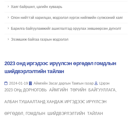
Хаяг байршил, цагийн хуваарь
Олон нийттэй харилцах, мэдээлэл хүргэх нийгмийн сүлжээний хаяг
Барилга байгууламжийг ашиглалтад оруулах зөвшөөрсөн дүгнэлт
Эзэмшиж байгаа газрын мэдээлэл
2023 онд иргэдээс ирүүлсэн өргөдөл гомдлын
шийдвэрлэлтийн тайлан
2024-01-19
Аймгийн Засаг даргын Тамгын газар
Цэрэн
2023 ОНд ДОРНОГОВЬ АЙМГИЙН ТӨРИЙН БАЙГУУЛЛАГА,
АЛБАН ТУШААЛТАНД ХАНДАЖ ИРГЭДЭЭС ИРҮҮЛСЭН
ӨРГӨДӨЛ, ГОМДЛЫН ШИЙДВЭРЛЭЛТИЙН ТАЙЛАН