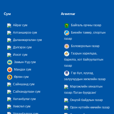
Сум
Агентлаг
Айраг сум
Байгаль орчны газар
Алтанширээ сум
Биеийн тамир, спортын
газар
Даланжаргалан сум
Боловсролын газар
Дэлгэрэх сум
Газрын харилцаа,
Иххэт сум
барилга, хот байгуулалтын
Замын-Үүд сум
газар
Мандах сум
Гэр бүл, хүүхэд,
Өргөн сум
залуучуудын хөгжлийн газар
Сайншанд сум
Мэргэжлийн хяналтын
Сайхандулаан сум
газар /Татан буугдсан/
Хатанбулаг сум
Онцгой байдлын газар
Хөвсгөл сум
Орон нутгийн өмчийн газар
Улаанбадрах сум