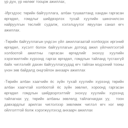
үр дүн, үр нөлөөг тооцож ажиллах,
-Иргэдээс төрийн байгууллага, албан тушаалтанд хандан гаргасан
өргөдөл, гомдлыг шийдвэрлэх тухай хуулийн шинэчилсэн
найруулгын төслийг судалж, хэлэлцүүлэг явуулан санал өгч
ажиллах.
-Төрийн байгууллагын үндсэн үйл ажиллагаатай холбогдох иргэний
өргөдөл, хүсэлт болон байгууллагын дотоод ажил үйлчилгээтэй
холбоотой ажилтны гаргасан өргөдлийг энэхүү хуулийн
хэрэгжилтийн хүрээнд гаргах өргөдөл, гомдлын тайланд тусгахгүй
байх чиглэлийг дахин байгууллагуудад өгч тайлан мэдээний тооны
үнэн зөв байдалд онцгойлон анхаарч ажиллах
-Төрийн албан хаагчийн ёс зүйн тухай хуулийн хүрээнд төрийн
албан хаагчтай холбоотой ёс зүйн зөвлөл, хороонд гаргасан
өргөдөл гомдлын шийдвэрлэлтийг энэхүү хуулийн хүрээнд
тайлагнах уу, төрийн албаны зөвлөлд тайлагнагдах уу, тоон
давхардлыг арилгах чиглэлээр зөвлөмж чиглэл өгч нэг мөр
ойлголттой болж хэрэгжүүлэхэд анхаарч ажиллах