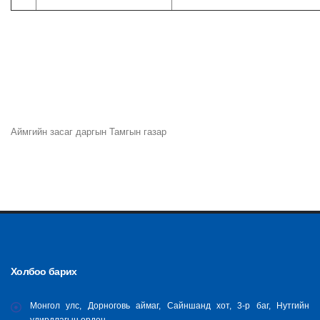
Аймгийн засаг даргын Тамгын газар
Холбоо барих
Монгол улс, Дорноговь аймаг, Сайншанд хот, 3-р баг, Нутгийн
удирдлагын ордон