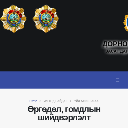
ДОРНО
ЗАСАГ ДА
НҮҮР
ИЛ ТОД БАЙДАЛ
ҮЙЛ АЖИЛЛАГАА
Өргөдөл, гомдлын
шийдвэрлэлт