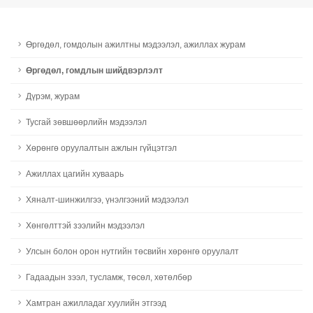
Өргөдөл, гомдолын ажилтны мэдээлэл, ажиллах журам
Өргөдөл, гомдлын шийдвэрлэлт
Дүрэм, журам
Тусгай зөвшөөрлийн мэдээлэл
Хөрөнгө оруулалтын ажлын гүйцэтгэл
Ажиллах цагийн хуваарь
Хяналт-шинжилгээ, үнэлгээний мэдээлэл
Хөнгөлттэй зээлийн мэдээлэл
Улсын болон орон нутгийн төсвийн хөрөнгө оруулалт
Гадаадын зээл, тусламж, төсөл, хөтөлбөр
Хамтран ажилладаг хуулийн этгээд