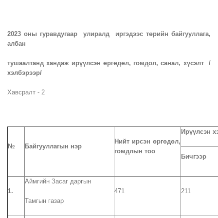
202
3 оны гуравдугаар улиралд иргэдээс төрийн байгууллага,
албан
тушаалтанд хандаж ирүүлсэн өргөдөл, гомдол, санал, хүсэлт /
хэлбэрээр/
Хавсралт - 2
Ирүүлсэн х
Нийт ирсэн өргөдөл,
№
Байгууллагын нэр
гомдлын тоо
Бичгээр
Аймгийн Засаг даргын
1.
471
211
Тамгын газар