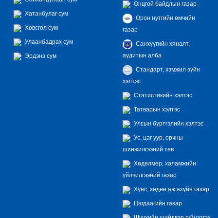
Онцгой байдлын газар
Хатанбулаг сум
Орон нутгийн өмчийн
Хөвсгөл сум
газар
Улаанбадрах сум
Санхүүгийн хяналт,
аудитын алба
Эрдэнэ сум
Стандарт, хэмжил зүйн
хэлтэс
Статистикийн хэлтэс
Татварын хэлтэс
Улсын бүртгэлийн хэлтэс
Ус, цаг уур, орчны
шинжилгээний төв
Хөдөлмөр, халамжийн
үйлчилгээний газар
Хүнс, хөдөө аж ахуйн газар
Цагдаагийн газар
Шүүхийн шийдвэр гүйцэтгэх