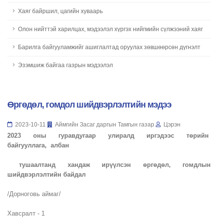
Хаяг байршил, цагийн хуваарь
Олон нийттэй харилцах, мэдээлэл хүргэх нийгмийн сүлжээний хаяг
Барилга байгууламжийг ашиглалтад оруулах зөвшөөрсөн дүгнэлт
Эзэмшиж байгаа газрын мэдээлэл
Өргөдөл, гомдол шийдвэрлэлтийн мэдээ
2023-10-11
Аймгийн Засаг даргын Тамгын газар
Цэрэн
202
3
оны гуравдугаар улиралд иргэдээс төрийн
байгууллага, албан
тушаалтанд хандаж ирүүлсэн өргөдөл, гомдлын
шийдвэрлэлтийн байдал
/Дорноговь аймаг/
Хавсралт - 1