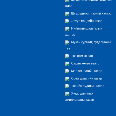
алба
Шүүх шинжилгээний хэлтэс
Эрүүл мэндийн газар
Нийгмийн даатгалын
хэлтэс
Музей сургалт, судалгааны
төв
Төв номын сан
Саран хөхөө театр
Мал эмнэлгийн газар
Соёл урлагийн газар
Төрийн аудитын газар
Худалдан авах
ажиллагааны газар