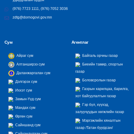
(976) 7723 1111, (976) 7052 3036
zdtg@dornogovi.gov.mn
Сум
Агентлаг
Айраг сум
Байгаль орчны газар
Алтанширээ сум
Биеийн тамир, спортын
газар
Даланжаргалан сум
Боловсролын газар
Дэлгэрэх сум
Газрын харилцаа, барилга,
Иххэт сум
хот байгуулалтын газар
Замын-Үүд сум
Гэр бүл, хүүхэд,
Мандах сум
залуучуудын хөгжлийн газар
Өргөн сум
Мэргэжлийн хяналтын
Сайншанд сум
газар /Татан буугдсан/
Сайхандулаан сум