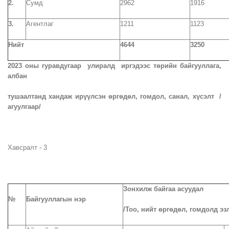
2.
Сумд
2962
1916
3.
Агентлаг
1211
1123
Нийт
4644
3250
202
3
оны гуравдугаар улиралд иргэдээс төрийн байгууллага,
албан
тушаалтанд хандаж ирүүлсэн өргөдөл, гомдол, санал, хүсэлт /
агуулгаар/
Хавсралт - 3
Зонхилж байгаа асуудал
№
Байгууллагын нэр
/Тоо, нийт өргөдөл, гомдолд эз