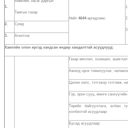
Аймгийн Засаг даргын
1.
1
Тамгын газар
Нийт
4644
өргөдлөөс:
2
2.
Сумд
3
3.
Агентлаг
Хамгийн олон иргэд хандсан өндөр хандалттай асуудлууд:
Газар өмчлөл, эзэмшил, ашиглал
Ажилд орох томилуулах, чөлөөлө
Цалин хөлс, тэтгэвэр тэтгэмж, 
Гэр, орон сууц, мөнгө санхүүгий
Төрийн байгууллага, албан т
холбоотой асуудлаар:
Бусад асуудлаар: