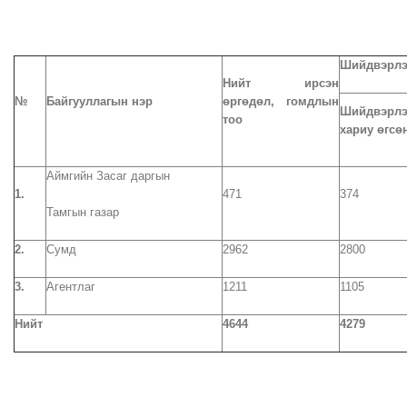
Шийдвэрлэ
Нийт ирсэн
№
Байгууллагын нэр
өргөдөл, гомдлын
Шийдвэрл
тоо
хариу өгсө
Аймгийн Засаг даргын
1.
471
374
Тамгын газар
2.
Сумд
2962
2800
3.
Агентлаг
1211
1105
Нийт
4644
4279