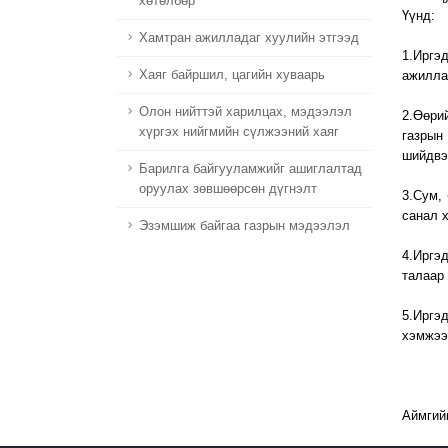
хөтөлбөр
Үүнд:
Хамтран ажилладаг хуулийн этгээд
1.Иргэ
Хаяг байршил, цагийн хуваарь
ажилла
Олон нийттэй харилцах, мэдээлэл
2.Өөри
хүргэх нийгмийн сүлжээний хаяг
газрын
шийдвэ
Барилга байгууламжийг ашиглалтад
оруулах зөвшөөрсөн дүгнэлт
3.Сум,
санал 
Эзэмшиж байгаа газрын мэдээлэл
4.Иргэ
талаар
5.Иргэ
хэмжээ
Аймгий