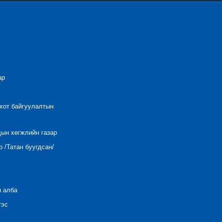
ар
 хот байгуулалтын
дын хөгжлийн газар
 /Татан буугдсан/
н алба
тэс