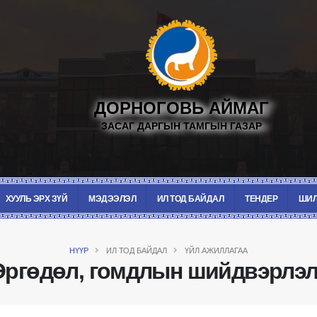
ДОРНОГОВЬ АЙМАГ
ЗАСАГ ДАРГЫН ТАМГЫН ГАЗАР
ХУУЛЬ ЭРХ ЗҮЙ
МЭДЭЭЛЭЛ
ИЛ ТОД БАЙДАЛ
ТЕНДЕР
ШИЛ
НҮҮР
ИЛ ТОД БАЙДАЛ
ҮЙЛ АЖИЛЛАГАА
Өргөдөл, гомдлын шийдвэрлэл