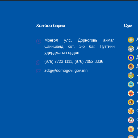
Холбоо барих
Сум
А
Монгол улс, Дорноговь аймаг,
Сайншанд хот, 3-р баг, Нутгийн
А
удирдлагын ордон
Д
(976) 7723 1111, (976) 7052 3036
Д
zdtg@dornogovi.gov.mn
И
З
М
Ө
С
С
Х
Х