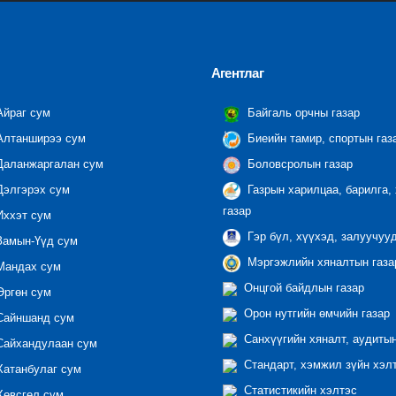
Агентлаг
йраг сум
Байгаль орчны газар
лтанширээ сум
Биеийн тамир, спортын газ
аланжаргалан сум
Боловсролын газар
элгэрэх сум
Газрын харилцаа, барилга,
газар
ххэт сум
Гэр бүл, хүүхэд, залуучуу
амын-Үүд сум
Мэргэжлийн хяналтын газар
андах сум
Онцгой байдлын газар
ргөн сум
Орон нутгийн өмчийн газар
айншанд сум
Санхүүгийн хяналт, аудиты
айхандулаан сум
Стандарт, хэмжил зүйн хэл
атанбулаг сум
Статистикийн хэлтэс
өвсгөл сум