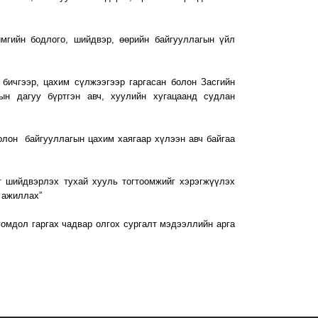
мгийн бодлого, шийдвэр, өөрийн байгууллагын үйл
бичгээр, цахим сүлжээгээр гаргасан болон Засгийн
ын дагуу бүртгэн авч, хуулийн хугацаанд судлан
олон байгууллагын цахим хаягаар хүлээн авч байгаа
ыг шийдвэрлэх тухай хууль тогтоомжийг хэрэгжүүлэх
 ажиллах”
гомдол гаргах чадвар олгох сургалт мэдээллийн арга