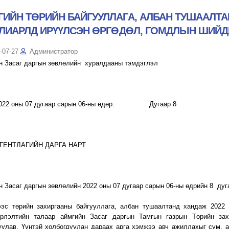
ГИЙН ТӨРИЙН БАЙГУУЛЛАГА, АЛБАН ТУШААЛТА
 УЛИАРЛД ИРҮҮЛСЭН ӨРГӨДӨЛ, ГОМДЛЫН ШИЙД
-07-27
Администратор
н Засаг даргын зөвлөлийн хуралдааны тэмдэглэл
 оны 07 дугаар сарын 06-ны өдөр. Дугаар
АГЕНТЛАГИЙН ДАРГА НАРТ
н Засаг даргын зөвлөлийн 2022 оны 07 дугаар сарын 06-ны өдрийн 8 ду
ээс төрийн захиргааны байгууллага, албан тушаалтанд хандаж 2022
рлэлтийн талаар аймгийн Засаг даргын Тамгын газрын Төрийн зах
уулав. Үүнтэй холбогдуулан дараах арга хэмжээ авч ажиллахыг сум, аг