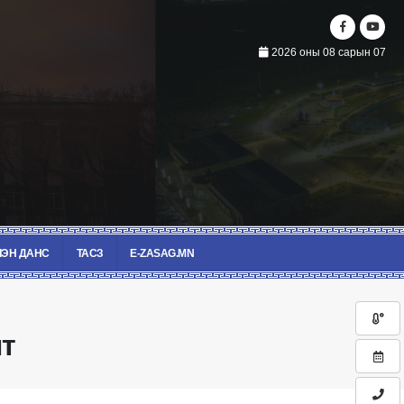
2026 оны 08 сарын 07
ЭН ДАНС
ТАСЗ
E-ZASAG.MN
т