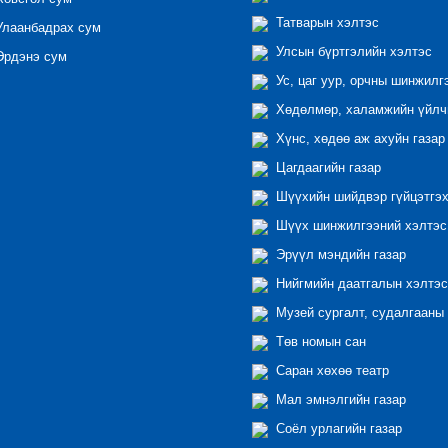
Татварын хэлтэс
лаанбадрах сум
Улсын бүртгэлийн хэлтэс
рдэнэ сум
Ус, цаг уур, орчны шинжилг
Хөдөлмөр, халамжийн үйлчи
Хүнс, хөдөө аж ахуйн газар
Цагдаагийн газар
Шүүхийн шийдвэр гүйцэтгэх
Шүүх шинжилгээний хэлтэс
Эрүүл мэндийн газар
Нийгмийн даатгалын хэлтэс
Музей сургалт, судалгааны 
Төв номын сан
Саран хөхөө театр
Мал эмнэлгийн газар
Соёл урлагийн газар