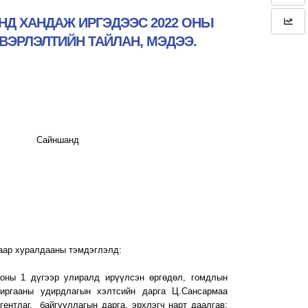
НД ХАНДАЖ ИРГЭДЭЭС 2022 ОНЫ
ВЭРЛЭЛТИЙН ТАЙЛАН, МЭДЭЭ.
 8 Сайншанд
гаар хуралдааны тэмдэглэлд:
 оны 1 дүгээр улиралд ирүүлсэн өргөдөл, гомдлын
иргааны удирдлагын хэлтсийн дарга Ц.Сансармаа
ентлаг, байгууллагын дарга, эрхлэгч нарт даалгав: