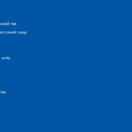
ээний төв
лгээний газар
 алба
төв