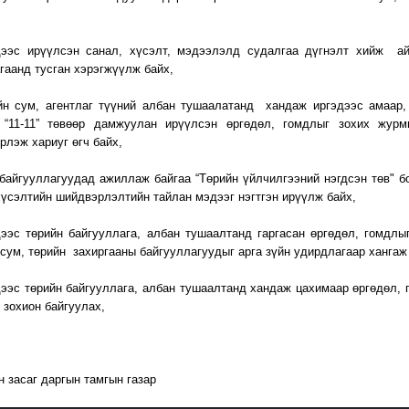
дээс ирүүлсэн санал, хүсэлт, мэдээлэлд судалгаа дүгнэлт хийж ай
гаанд тусган хэрэгжүүлж байх,
йн сум, агентлаг түүний албан тушаалатанд хандаж иргэдээс амаар, 
 “11-11” төвөөр дамжуулан ирүүлсэн өргөдөл, гомдлыг зохих журм
рлэж хариуг өгч байх,
 байгууллагуудад ажиллаж байгаа “Төрийн үйлчилгээний нэгдсэн төв" б
хүсэлтийн шийдвэрлэлтийн тайлан мэдээг нэгтгэн ирүүлж байх,
дээс төрийн байгууллага, албан тушаалтанд гаргасан өргөдөл, гомдл
 сум, төрийн захиргааны байгууллагуудыг арга зүйн удирдлагаар хангаж
дээс төрийн байгууллага, албан тушаалтанд хандаж цахимаар өргөдөл, 
 зохион байгуулах,
н засаг даргын тамгын газар