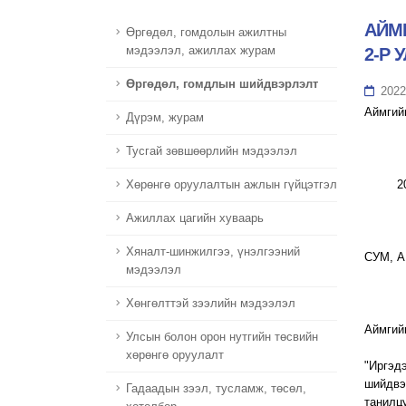
АЙМ
Өргөдөл, гомдолын ажилтны
мэдээлэл, ажиллах журам
2-Р
Өргөдөл, гомдлын шийдвэрлэлт
2022
Аймгий
Дүрэм, журам
Тусгай зөвшөөрлийн мэдээлэл
2022
Хөрөнгө оруулалтын ажлын гүйцэтгэл
Ажиллах цагийн хуваарь
Хяналт-шинжилгээ, үнэлгээний
СУМ, 
мэдээлэл
Хөнгөлттэй зээлийн мэдээлэл
Аймгий
Улсын болон орон нутгийн төсвийн
хөрөнгө оруулалт
"Иргэд
шийдвэ
Гадаадын зээл, тусламж, төсөл,
танилц