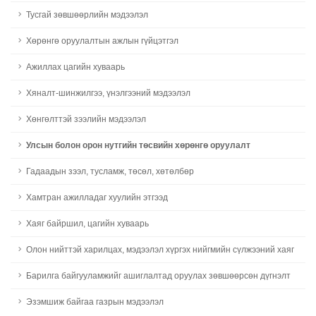
Тусгай зөвшөөрлийн мэдээлэл
Хөрөнгө оруулалтын ажлын гүйцэтгэл
Ажиллах цагийн хуваарь
Хяналт-шинжилгээ, үнэлгээний мэдээлэл
Хөнгөлттэй зээлийн мэдээлэл
Улсын болон орон нутгийн төсвийн хөрөнгө оруулалт
Гадаадын зээл, тусламж, төсөл, хөтөлбөр
Хамтран ажилладаг хуулийн этгээд
Хаяг байршил, цагийн хуваарь
Олон нийттэй харилцах, мэдээлэл хүргэх нийгмийн сүлжээний хаяг
Барилга байгууламжийг ашиглалтад оруулах зөвшөөрсөн дүгнэлт
Эзэмшиж байгаа газрын мэдээлэл