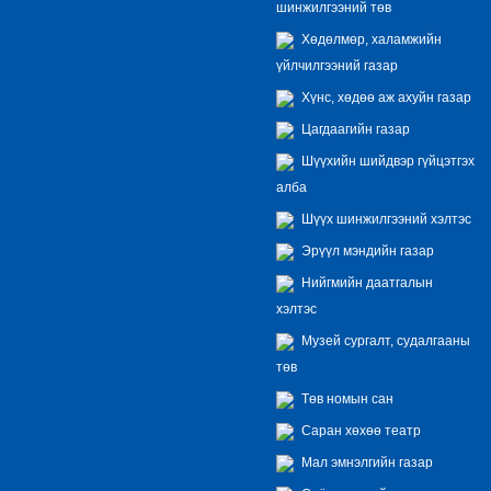
шинжилгээний төв
Хөдөлмөр, халамжийн
үйлчилгээний газар
Хүнс, хөдөө аж ахуйн газар
Цагдаагийн газар
Шүүхийн шийдвэр гүйцэтгэх
алба
Шүүх шинжилгээний хэлтэс
Эрүүл мэндийн газар
Нийгмийн даатгалын
хэлтэс
Музей сургалт, судалгааны
төв
Төв номын сан
Саран хөхөө театр
Мал эмнэлгийн газар