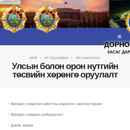
ДОРНО
ЗАСАГ ДА
НҮҮР
ИЛ ТОД БАЙДАЛ
ҮЙЛ АЖИЛЛАГАА
Улсын болон орон нутгийн
төсвийн хөрөнгө оруулалт
Өргөдөл, гомдолын ажилтны мэдээлэл, ажиллах журам
Өргөдөл, гомдлын шийдвэрлэлт
Дүрэм, журам