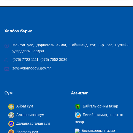
Холбоо барих
Монгол улс, Дорноговь аймаг, Сайншанд хот, 3-р баг, Нутгийн
удирдлагын ордон
(976) 7723 1111, (976) 7052 3036
zdtg@dornogovi.gov.mn
Сум
Агентлаг
Айраг сум
Байгаль орчны газар
Алтанширээ сум
Биеийн тамир, спортын
газар
Даланжаргалан сум
Боловсролын газар
Дэлгэрэх сум