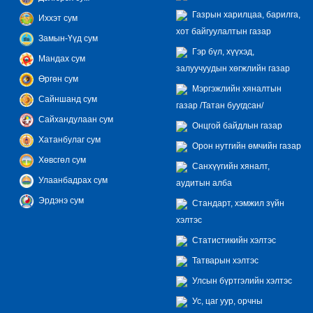
Газрын харилцаа, барилга,
Иххэт сум
хот байгуулалтын газар
Замын-Үүд сум
Гэр бүл, хүүхэд,
Мандах сум
залуучуудын хөгжлийн газар
Өргөн сум
Мэргэжлийн хяналтын
Сайншанд сум
газар /Татан буугдсан/
Сайхандулаан сум
Онцгой байдлын газар
Хатанбулаг сум
Орон нутгийн өмчийн газар
Хөвсгөл сум
Санхүүгийн хяналт,
Улаанбадрах сум
аудитын алба
Эрдэнэ сум
Стандарт, хэмжил зүйн
хэлтэс
Статистикийн хэлтэс
Татварын хэлтэс
Улсын бүртгэлийн хэлтэс
Ус, цаг уур, орчны