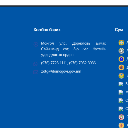
Холбоо барих
Сум
А
Монгол улс, Дорноговь аймаг,
Сайншанд хот, 3-р баг, Нутгийн
А
удирдлагын ордон
Д
(976) 7723 1111, (976) 7052 3036
Д
zdtg@dornogovi.gov.mn
И
З
М
Ө
С
С
Х