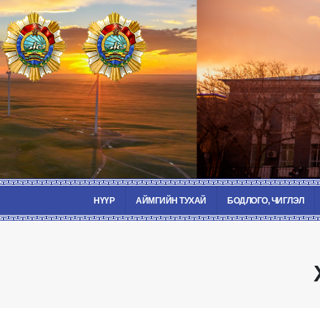
НҮҮР
АЙМГИЙН ТУХАЙ
БОДЛОГО, ЧИГЛЭЛ