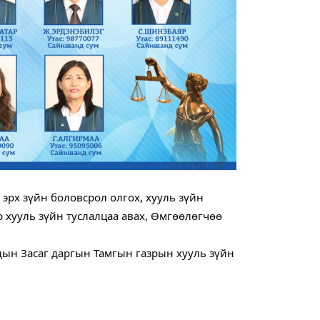
рх зүйн боловсрол олгох, хууль зүйн 
р хууль зүйн туслалцаа авах, Өмгөөлөгчөө 
ын Засаг даргын Тамгын газрын хууль зүйн 