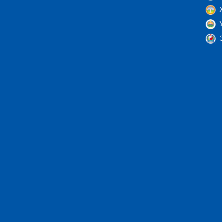
Х
У
Э