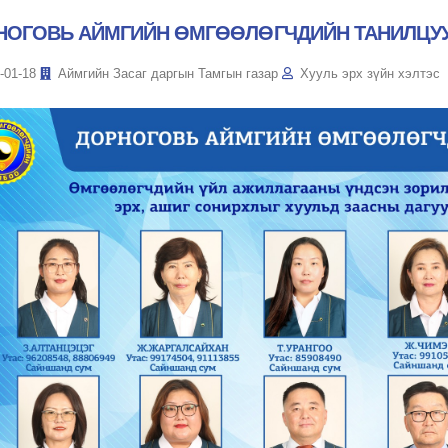
НОГОВЬ АЙМГИЙН ӨМГӨӨЛӨГЧДИЙН ТАНИЛЦУУ
-01-18
Аймгийн Засаг даргын Тамгын газар
Хууль эрх зүйн хэлтэс