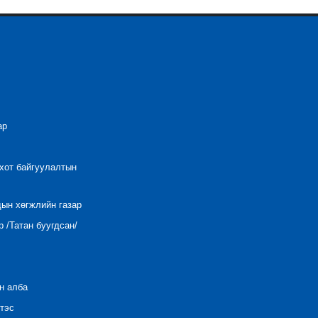
ар
 хот байгуулалтын
дын хөгжлийн газар
 /Татан буугдсан/
н алба
тэс