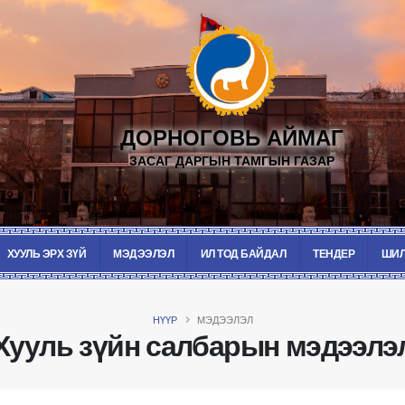
ДОРНОГОВЬ АЙМАГ
ЗАСАГ ДАРГЫН ТАМГЫН ГАЗАР
ХУУЛЬ ЭРХ ЗҮЙ
МЭДЭЭЛЭЛ
ИЛ ТОД БАЙДАЛ
ТЕНДЕР
ШИЛ
НҮҮР
МЭДЭЭЛЭЛ
Хууль зүйн салбарын мэдээлэ