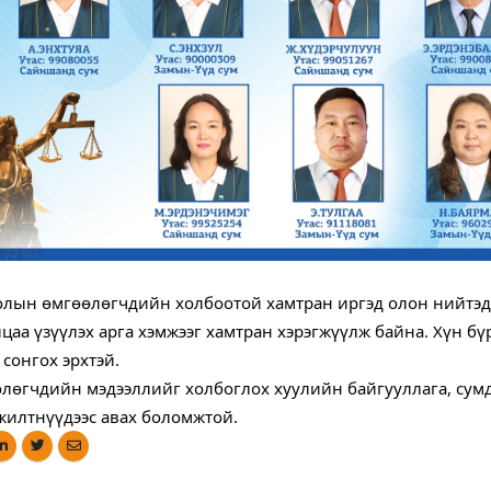
лын өмгөөлөгчдийн холбоотой хамтран иргэд олон нийтэд э
лцаа үзүүлэх арга хэмжээг хамтран хэрэгжүүлж байна. Хүн бү
 сонгох эрхтэй.
лөгчдийн мэдээллийг холбоглох хуулийн байгууллага, сумд
жилтнүүдээс авах боломжтой.