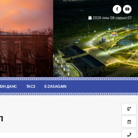
2026 оны 08 сарын 07
ЭН ДАНС
ТАСЗ
E-ZASAG.MN
л