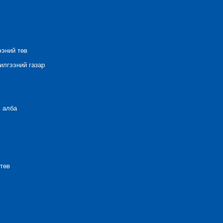
ээний төв
лгээний газар
 алба
төв