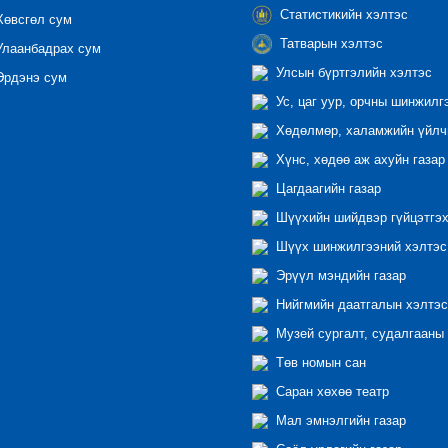
Статистикийн хэлтэс
өвсгөл сум
Татварын хэлтэс
лаанбадрах сум
Улсын бүртгэлийн хэлтэс
рдэнэ сум
Ус, цаг уур, орчны шинжилг
Хөдөлмөр, халамжийн үйлчи
Хүнс, хөдөө аж ахуйн газар
Цагдаагийн газар
Шүүхийн шийдвэр гүйцэтгэх
Шүүх шинжилгээний хэлтэс
Эрүүл мэндийн газар
Нийгмийн даатгалын хэлтэс
Музей сургалт, судалгааны 
Төв номын сан
Саран хөхөө театр
Мал эмнэлгийн газар