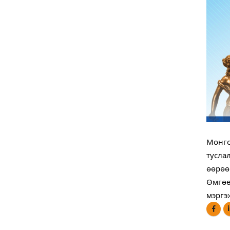
Монго
тусла
өөрөө
Өмгөө
мэргэ