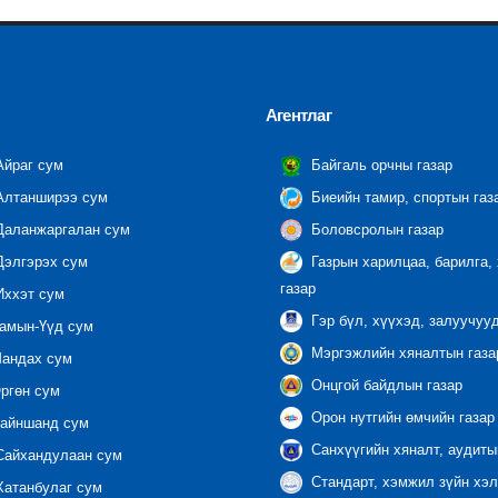
Агентлаг
йраг сум
Байгаль орчны газар
лтанширээ сум
Биеийн тамир, спортын газ
аланжаргалан сум
Боловсролын газар
элгэрэх сум
Газрын харилцаа, барилга,
газар
ххэт сум
Гэр бүл, хүүхэд, залуучуу
амын-Үүд сум
Мэргэжлийн хяналтын газар
андах сум
Онцгой байдлын газар
ргөн сум
Орон нутгийн өмчийн газар
айншанд сум
Санхүүгийн хяналт, аудиты
айхандулаан сум
Стандарт, хэмжил зүйн хэл
атанбулаг сум