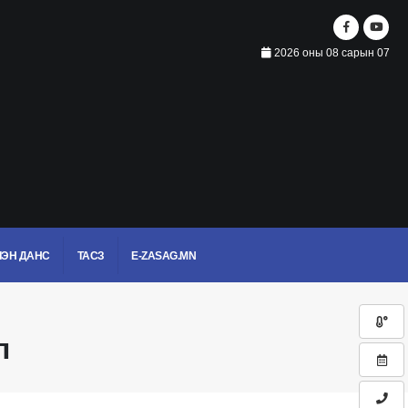
2026 оны 08 сарын 07
ЭН ДАНС
ТАСЗ
E-ZASAG.MN
л