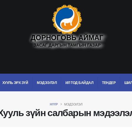
ДОРНОГОВЬ АЙМАГ
ЗАСАГ ДАРГЫН ТАМГЫН ГАЗАР
ХУУЛЬ ЭРХ ЗҮЙ
МЭДЭЭЛЭЛ
ИЛ ТОД БАЙДАЛ
ТЕНДЕР
ШИЛ
НҮҮР
МЭДЭЭЛЭЛ
Хууль зүйн салбарын мэдээлэ