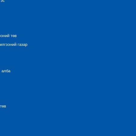
тэс
ээний төв
лгээний газар
 алба
төв