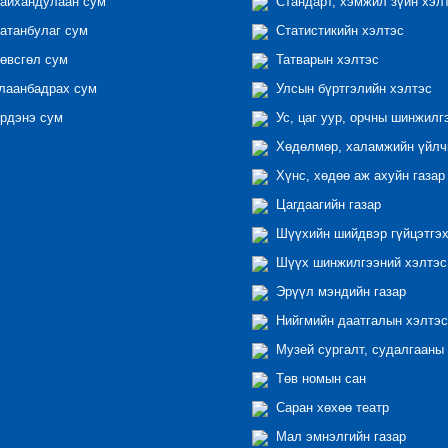
айхандулаан сум
Стандарт, хэмжил зүйн хэл
атанбулаг сум
Статистикийн хэлтэс
өвсгөл сум
Татварын хэлтэс
лаанбадрах сум
Улсын бүртгэлийн хэлтэс
рдэнэ сум
Ус, цаг уур, орчны шинжилг
Хөдөлмөр, халамжийн үйлчи
Хүнс, хөдөө аж ахуйн газар
Цагдаагийн газар
Шүүхийн шийдвэр гүйцэтгэх
Шүүх шинжилгээний хэлтэс
Эрүүл мэндийн газар
Нийгмийн даатгалын хэлтэс
Музей сургалт, судалгааны 
Төв номын сан
Саран хөхөө театр
Мал эмнэлгийн газар