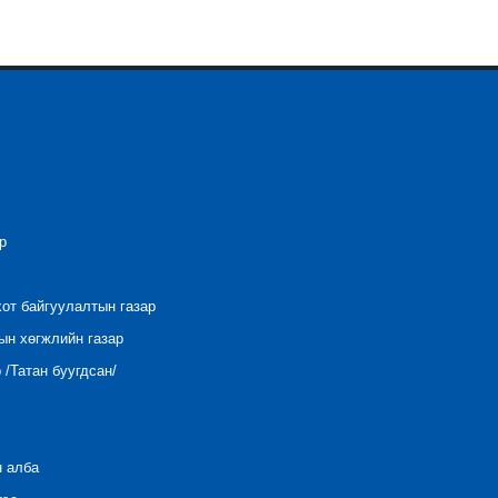
р
хот байгуулалтын газар
ын хөгжлийн газар
/Татан буугдсан/
н алба