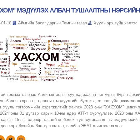
СХОМ" МЭДҮҮЛЭХ АЛБАН ТУШААЛТНЫ НЭРСИЙН 
-01-10
Аймгийн Засаг даргын Тамгын газар
Хууль эрх зүйн хэлтэс
тай тэмцэх газраас Авлигын эсрэг хуульд заасан чиг үүрэг бүрэн эрх
эг болон хөрөнгө, орлогын мэдүүлгийг бүртгэх, хянах үйл ажиллага
д хууль тогтоомжийн хэрэгжилтийг хангаж 2023 оны "ХАСХОМ" шинэчл
 2024 оны 01 дүгээр сарын 10-ны өдөр АТГ-т хүргүүллээ. 2023 оны 
 сарын 15-ны өдрөөр тасалбар болох тул хугацаанд нь мэдүүлэхийг
гдсон эрх бүхий албан тушаалтан, салбар ЭБАТ-д чиглэл өглөө.