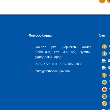
Холбоо барих
Сум
А
Монгол улс, Дорноговь аймаг,
Сайншанд хот, 3-р баг, Нутгийн
А
удирдлагын ордон
Д
(976) 7723 1111, (976) 7052 3036
Д
zdtg@dornogovi.gov.mn
И
З
М
Ө
С