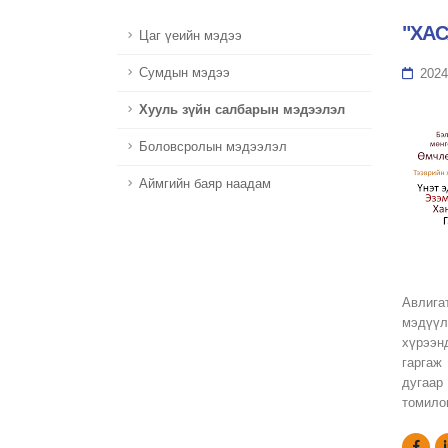
"ХА
Цаг үеийн мэдээ
Сумдын мэдээ
2024
Хууль зүйн салбарын мэдээлэл
Боловсролын мэдээлэл
Аймгийн баяр наадам
Авлига
мэдүүл
хүрээн
гаргаж
дугаар
томило