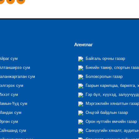
Агентлаг
йраг сум
Байгаль орчны газар
лтанширээ сум
Биеийн тамир, спортын газа
аланжаргалан сум
Боловсролын газар
элгэрэх сум
Газрын харилцаа, барилга, 
ххэт сум
Гэр бүл, хүүхэд, залуучууд
амын-Үүд сум
Мэргэжлийн хяналтын газар 
андах сум
Онцгой байдлын газар
ргөн сум
Орон нутгийн өмчийн газар
айншанд сум
Санхүүгийн хяналт, аудиты