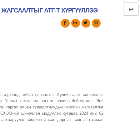
ЖАГСААЛТЫГ АТГ-Т ХҮРГҮҮЛЛЭЭ
ийн хүрээнд албан тушаалтны Хувийн ашиг сонирхлын
аг Улсын хэмжээнд нэгтгэн зохион байгуулдаг. Энэ
эн гаргах албан тушаалтнуудын нэрсийн жагсаалтыг
ХАСХОМ-ийг шинэчлэн мэдүүлэх хугацаа 2024 оны 02
 анхааруулж аймгийн Засаг даргын Тамгын газраас