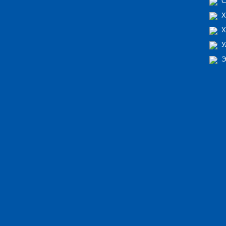
С
Х
Х
У
Э