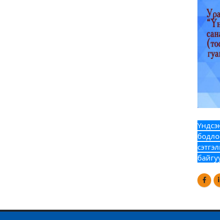
Үндсэ
бодло
сэтгэ
байгу