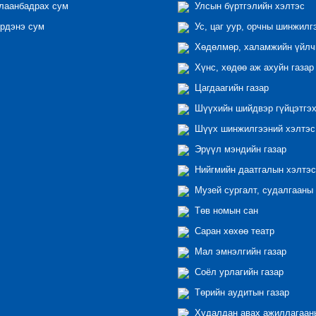
лаанбадрах сум
Улсын бүртгэлийн хэлтэс
рдэнэ сум
Ус, цаг уур, орчны шинжилг
Хөдөлмөр, халамжийн үйлчи
Хүнс, хөдөө аж ахуйн газар
Цагдаагийн газар
Шүүхийн шийдвэр гүйцэтгэх
Шүүх шинжилгээний хэлтэс
Эрүүл мэндийн газар
Нийгмийн даатгалын хэлтэс
Музей сургалт, судалгааны 
Төв номын сан
Саран хөхөө театр
Мал эмнэлгийн газар
Соёл урлагийн газар
Төрийн аудитын газар
Худалдан авах ажиллагааны