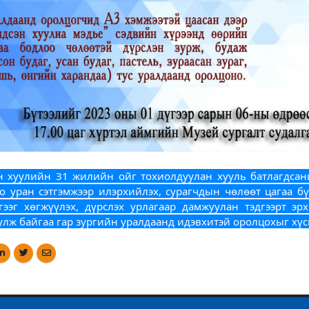
н хуулийн 31 жилийн ойг тохиолдуулан хууль батлагдсан
о уран сэтгэмжээр илэрхийлэх, сурагчдын чөлөөт цагаа бүт
лгээг хөгжүүлэх, дүрслэх урлагаар дамжуулан тэдгээрт э
улж байгаа гар зургийн уралдаанд идэвхитэй оролцохыг хүс