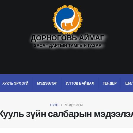
ДОРНОГОВЬ АЙМАГ
ЗАСАГ ДАРГЫН ТАМГЫН ГАЗАР
ХУУЛЬ ЭРХ ЗҮЙ
МЭДЭЭЛЭЛ
ИЛ ТОД БАЙДАЛ
ТЕНДЕР
ШИЛ
НҮҮР
МЭДЭЭЛЭЛ
Хууль зүйн салбарын мэдээлэ