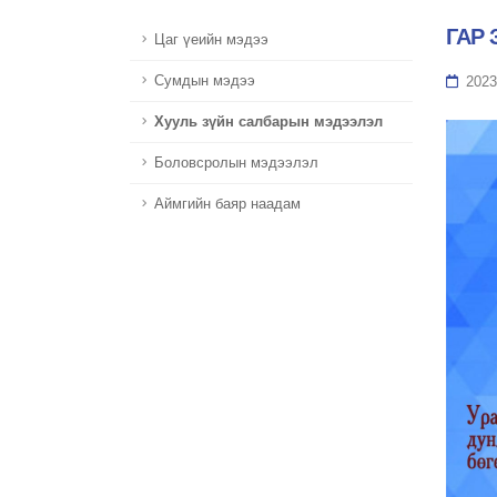
ГАР
Цаг үеийн мэдээ
Сумдын мэдээ
2023
Хууль зүйн салбарын мэдээлэл
Боловсролын мэдээлэл
Аймгийн баяр наадам