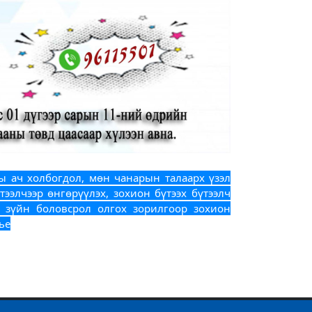
ы ач холбогдол, мөн чанарын талаарх үзэл
ээлчээр өнгөрүүлэх, зохион бүтээх бүтээлч
рх зүйн боловсрол олгох зорилгоор зохион
ье