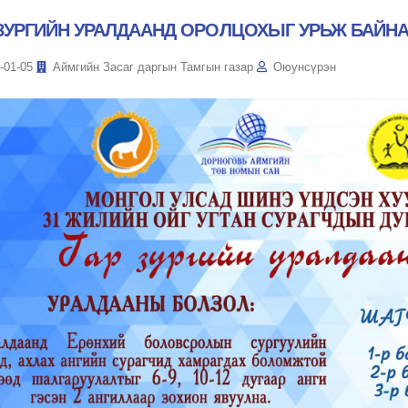
 ЗУРГИЙН УРАЛДААНД ОРОЛЦОХЫГ УРЬЖ БАЙН
-01-05
Аймгийн Засаг даргын Тамгын газар
Оюунсүрэн