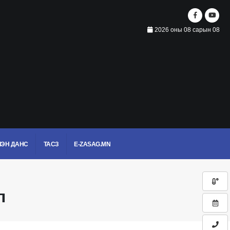
2026 оны 08 сарын 08
ЭН ДАНС
ТАСЗ
E-ZASAG.MN
л