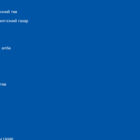
ээний төв
лгээний газар
 алба
төв
 газар