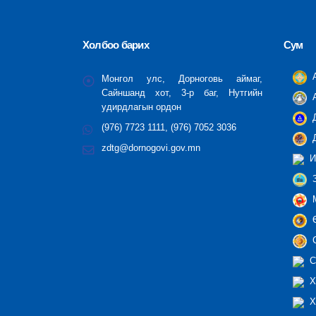
Холбоо барих
Сум
А
Монгол улс, Дорноговь аймаг,
Сайншанд хот, 3-р баг, Нутгийн
А
удирдлагын ордон
Д
(976) 7723 1111, (976) 7052 3036
Д
zdtg@dornogovi.gov.mn
И
З
М
Ө
С
С
Х
Х