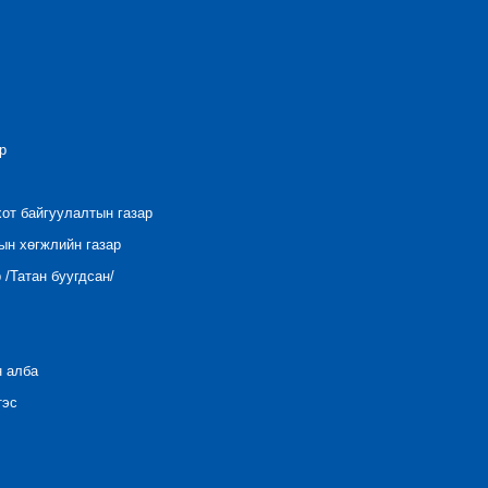
р
хот байгуулалтын газар
ын хөгжлийн газар
/Татан буугдсан/
н алба
тэс