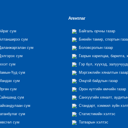
Агентлаг
йраг сум
Байгаль орчны газар
лтанширээ сум
Биеийн тамир, спортын газа
аланжаргалан сум
Боловсролын газар
элгэрэх сум
Газрын харилцаа, барилга, 
ххэт сум
Гэр бүл, хүүхэд, залуучууд
амын-Үүд сум
Мэргэжлийн хяналтын газар 
андах сум
Онцгой байдлын газар
ргөн сум
Орон нутгийн өмчийн газар
айншанд сум
Санхүүгийн хяналт, аудиты
айхандулаан сум
Стандарт, хэмжил зүйн хэл
атанбулаг сум
Статистикийн хэлтэс
өвсгөл сум
Татварын хэлтэс