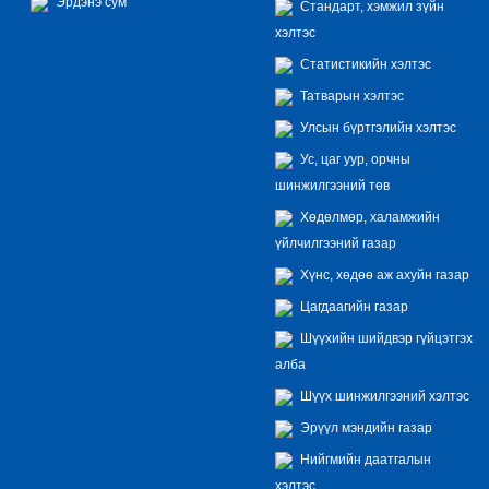
Эрдэнэ сум
Стандарт, хэмжил зүйн
хэлтэс
Статистикийн хэлтэс
Татварын хэлтэс
Улсын бүртгэлийн хэлтэс
Ус, цаг уур, орчны
шинжилгээний төв
Хөдөлмөр, халамжийн
үйлчилгээний газар
Хүнс, хөдөө аж ахуйн газар
Цагдаагийн газар
Шүүхийн шийдвэр гүйцэтгэх
алба
Шүүх шинжилгээний хэлтэс
Эрүүл мэндийн газар
Нийгмийн даатгалын
хэлтэс