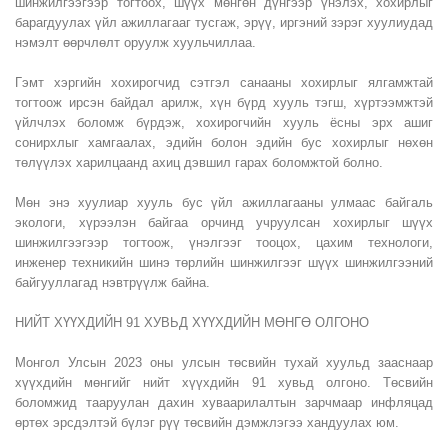
шинжилгээгээр тогтоох, шүүх мөнгөн дүнгээр үнэлэх, хохирлыг
барагдуулах үйл ажиллагааг тусгаж, эрүү, иргэний зэрэг хуулиудад
нэмэлт өөрчлөлт оруулж хуульчиллаа.
Гэмт хэргийн хохирогчид сэтгэл санааны хохирлыг ялгамжтай
тогтоож ирсэн байдал арилж, хүн бүрд хууль тэгш, хүртээмжтэй
үйлчлэх боломж бүрдэж, хохирогчийн хууль ёсны эрх ашиг
сонирхлыг хамгаалах, эдийн болон эдийн бус хохирлыг нөхөн
төлүүлэх харилцаанд ахиц дэвшил гарах боломжтой болно.
Мөн энэ хуулиар хууль бус үйл ажиллагааны улмаас байгаль
экологи, хүрээлэн байгаа орчинд учруулсан хохирлыг шүүх
шинжилгээгээр тогтоож, үнэлгээг тооцох, цахим технологи,
инженер техникийн шинэ төрлийн шинжилгээг шүүх шинжилгээний
байгууллагад нэвтрүүлж байна.
НИЙТ ХҮҮХДИЙН 91 ХУВЬД ХҮҮХДИЙН МӨНГӨ ОЛГОНО
Монгол Улсын 2023 оны улсын төсвийн тухай хуульд зааснаар
хүүхдийн мөнгийг нийт хүүхдийн 91 хувьд олгоно. Төсвийн
боломжид тааруулан дахин хуваарилалтын зарчмаар инфляцад
өртөх эрсдэлтэй бүлэг рүү төсвийн дэмжлэгээ хандуулах юм.