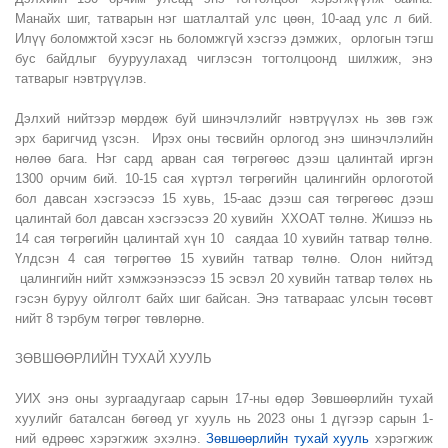
Манайх шиг, татварын нэг шатлалтай улс цөөн, 10-аад улс л бий.
Илүү боломжтой хэсэг нь боломжгүй хэсгээ дэмжих, орлогын тэгш
бус байдлыг бууруулахад чиглэсэн тогтолцоонд шилжиж, энэ
татварыг нэвтрүүлэв.
Дэлхий нийтээр мөрдөж буй шинэчлэлийг нэвтрүүлэх нь зөв гэж
эрх баригчид үзсэн. Ирэх оны төсвийн орлогод энэ шинэчлэлийн
нөлөө бага. Нэг сард арван сая төгрөгөөс дээш цалинтай иргэн
1300 орчим бий. 10-15 сая хүртэл төгрөгийн цалингийн орлоготой
бол давсан хэсгээсээ 15 хувь, 15-аас дээш сая төгрөгөөс дээш
цалинтай бол давсан хэсгээсээ 20 хувийн ХХОАТ төлнө. Жишээ нь
14 сая төгрөгийн цалинтай хүн 10 саядаа 10 хувийн татвар төлнө.
Үлдсэн 4 сая төгрөгтөө 15 хувийн татвар төлнө. Олон нийтэд
цалингийн нийт хэмжээнээсээ 15 эсвэл 20 хувийн татвар төлөх нь
гэсэн буруу ойлголт байх шиг байсан. Энэ татвараас улсын төсөвт
нийт 8 тэрбум төгрөг төвлөрнө.
ЗӨВШӨӨРЛИЙН ТУХАЙ ХУУЛЬ
УИХ энэ оны зургаадугаар сарын 17-ны өдөр Зөвшөөрлийн тухай
хуулийг баталсан бөгөөд уг хууль нь 2023 оны 1 дүгээр сарын 1-
ний өдрөөс хэрэгжиж эхэлнэ.
Зөвшөөрлийн тухай хууль
хэрэгжиж