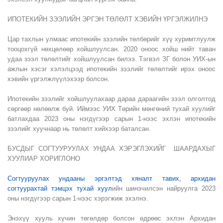
ИПОТЕКИЙН ЗЭЭЛИЙН ЭРГЭН ТӨЛӨЛТ ХЭВИЙН ҮРГЭЛЖИЛНЭ
Цар тахлын улмаас ипотекийн зээлийн төлбөрийг хүү хуримтлуулж
тооцохгүй нөхцөлөөр хойшлуулсан. 2020 оноос хойш нийт таван
удаа зээл төлөлтийг хойшлуулсан билээ. Тэгвэл ЗГ болон УИХ-ын
ажлын хэсэг хэлэлцээд ипотекийн зээлийг төлөлтийг ирэх оноос
хэвийн үргэлжлүүлэхээр болсон.
Ипотекийн зээлийг хойшлуулахаар дараа дараагийн зээл олголтод
сөргөөр нөлөөлж буй. Иймээс УИХ Төрийн мөнгөний тухай хуулийг
батлахдаа 2023 оны нэгдүгээр сарын 1-нээс эхлэн ипотекийн
зээлийг хуучнаар нь төлөлт хийхээр баталсан.
БУСДЫГ СОГТУУРУУЛАХ УНДАА ХЭРЭГЛЭХИЙГ ШААРДАХЫГ
ХУУЛИАР ХОРИГЛОНО
Согтууруулах ундааны эргэлтэд хяналт тавих, архидан
согтуурахтай тэмцэх тухай хуул
ийн шинэчилсэн найруулга 2023
оны нэгдүгээр сарын 1-нээс хэрэгжиж эхэлнэ.
Энэхүү хууль хүчин төгөлдөр болсон өдрөөс эхлэн Архидан