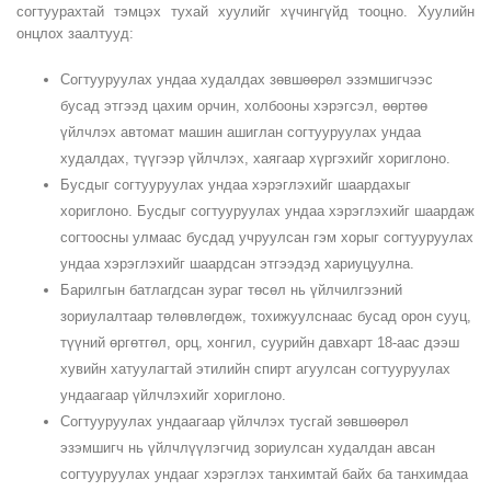
согтуурахтай тэмцэх тухай хуулийг хүчингүйд тооцно. Хуулийн
онцлох заалтууд:
Согтууруулах ундаа худалдах зөвшөөрөл эзэмшигчээс
бусад этгээд цахим орчин, холбооны хэрэгсэл, өөртөө
үйлчлэх автомат машин ашиглан согтууруулах ундаа
худалдах, түүгээр үйлчлэх, хаягаар хүргэхийг хориглоно.
Бусдыг согтууруулах ундаа хэрэглэхийг шаардахыг
хориглоно. Бусдыг согтууруулах ундаа хэрэглэхийг шаардаж
согтоосны улмаас бусдад учруулсан гэм хорыг согтууруулах
ундаа хэрэглэхийг шаардсан этгээдэд хариуцуулна.
Барилгын батлагдсан зураг төсөл нь үйлчилгээний
зориулалтаар төлөвлөгдөж, тохижуулснаас бусад орон сууц,
түүний өргөтгөл, орц, хонгил, суурийн давхарт 18-аас дээш
хувийн хатуулагтай этилийн спирт агуулсан согтууруулах
ундаагаар үйлчлэхийг хориглоно.
Согтууруулах ундаагаар үйлчлэх тусгай зөвшөөрөл
эзэмшигч нь үйлчлүүлэгчид зориулсан худалдан авсан
согтууруулах ундааг хэрэглэх танхимтай байх ба танхимдаа