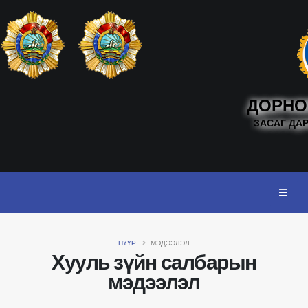
ДОРНО
ЗАСАГ ДА
НҮҮР
МЭДЭЭЛЭЛ
Хууль зүйн салбарын
мэдээлэл