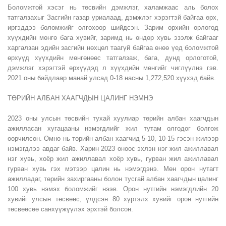
Боломжтой хэсэг нь төсвийн дэмжлэг, халамжаас аль болох
татгалзахыг Засгийн газар уриалаад, дэмжлэг хэрэгтэй байгаа өрх,
иргэддээ боломжийг олгохоор шийдсэн. Зарим өрхийн орлогод
хүүхдийн мөнгө бага хувийг, заримд нь өндөр хувь эзэлж байгааг
харгалзан эдийн засгийн нөхцөл таагүй байгаа өнөө үед боломжтой
өрхүүд хүүхдийн мөнгөнөөс татгалзаж, бага, дунд орлоготой,
дэмжлэг хэрэгтэй өрхүүдэд л хүүхдийн мөнгийг чиглүүлнэ гэв.
2021 оны байдлаар манай улсад 0-18 насны 1,272,520 хүүхэд байв.
ТӨРИЙН АЛБАН ХААГЧДЫН ЦАЛИНГ НЭМНЭ
2023 оны улсын төсвийн тухай хуулиар төрийн албан хаагчдын
ажилласан хугацааны нэмэгдлийг жил тутам олгодог болгож
өөрчилсөн. Өмнө нь төрийн албан хаагчид 5-10, 10-15 гэсэн жилээр
нэмэгдлээ авдаг байв. Харин 2023 оноос эхлэн нэг жил ажиллавал
нэг хувь, хоёр жил ажиллавал хоёр хувь, гурван жил ажиллавал
гурван хувь гэх мэтээр цалин нь нэмэгдэнэ. Мөн орон нутагт
ажилладаг, төрийн захиргааны болон тусгай албан хаагчдын цалинг
100 хувь нэмэх боломжийг нээв. Орон нутгийн нэмэгдлийн 20
хувийг улсын төсвөөс, үлдсэн 80 хүртэлх хувийг орон нутгийн
төсвөөсөө санхүүжүүлэх эрхтэй болсон.