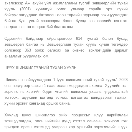
эхэлснээр Аж ахуйн үйл ажиллагааны тусгай зөвшөөрлийн тухай
хууль (2001) хүчингүй болж улмаар төрийн эрх бүхий
байгууллагуудаас баталсан олон төрлийн журмаар зохицуулагдаж
байгаа бүх тусгай зөвшөөрөл болон бусад зөвшөөрлийг нэгтгэж
нэгдсэн нэг тогтолцоог бий болгох юм.
Одоогийн байдлаар ойролцоогоор 914 тусгай болон бусад
зөвшөөрөл байгаа нь Зөвшөөрлийн тухай хууль хүчин төгөлдөр
болсноор 363 болж багасах ба бизнес эрхлэгчдийн дарамт
ачааллыг бууруулах юм.
ШҮҮХ ШИНЖИЛГЭЭНИЙ ТУХАЙ ХУУЛЬ
Шинэчлэн найруулагдсан "Шүүх шинжилгээний тухай хууль" 2023
оны нэгдүгээр сарын 1-нээс эхлэн мөрдөгдөж эхэлнэ. Хуулийн гол
зорилго нь хэргийн бодит үнэнийг шинжлэх ухааны үндэслэлтэй
тогтоох, шүүхийн шатанд яллах, цагаатгах шийдвэрийг гаргах,
хүний эрхийг хангахад оршиж байна.
Хуульд шүүх шинжилгээ хийх процессыг илүү нарийвчлан
зохицуулагдаж, олон нийтийн дунд сэтгэл санааны хохирол гэж
яригдаж ирсэн сэтгэцэд учирсан хор уршгийн зэрэглэлийг шүүх