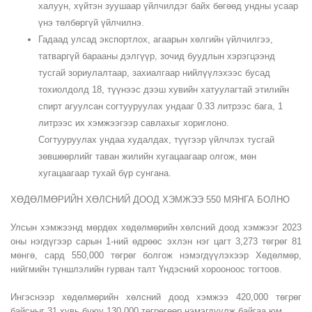
халуун, хүйтэн зуушаар үйлчилдэг байх бөгөөд ундны усаар
үнэ төлбөргүй үйлчилнэ.
Гадаад улсад экспортлох, агаарын хөлгийн үйлчилгээ,
татваргүй барааны дэлгүүр, зочид буудлын хэрэгцээнд
тусгай зориулалтаар, захиалгаар нийлүүлэхээс бусад
тохиолдолд 18, түүнээс дээш хувийн хатуулагтай этилийн
спирт агуулсан согтууруулах ундааг 0.33 литрээс бага, 1
литрээс их хэмжээгээр савлахыг хориглоно.
Согтууруулах ундаа худалдах, түүгээр үйлчлэх тусгай
зөвшөөрлийг таван жилийн хугацаагаар олгож, мөн
хугацаагаар тухай бүр сунгана.
ХӨДӨЛМӨРИЙН ХӨЛСНИЙ ДООД ХЭМЖЭЭ 550 МЯНГА БОЛНО
Улсын хэмжээнд мөрдөх хөдөлмөрийн хөлсний доод хэмжээг 2023
оны нэгдүгээр сарын 1-ний өдрөөс эхлэн нэг цагт 3,273 төгрөг 81
мөнгө, сард 550,000 төгрөг болгож нэмэгдүүлэхээр Хөдөлмөр,
нийгмийн түншлэлийн гурван талт Үндэсний хорооноос тогтоов.
Ингэснээр хөдөлмөрийн хөлсний доод хэмжээ 420,000 төгрөг
байсныг 31 хувь буюу 130,000 төгрөгөөр нэмэгдүүлж байгаа юм.