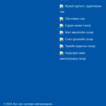
Музей сургалт, судалгааны
төв
Төв номын сан
Саран хөхөө театр
Мал эмнэлгийн газар
Соёл урлагийн газар
Төрийн аудитын газар
Худалдан авах
ажиллагааны газар
© 2019. Бүх эрх хуулиар хамгаалагдсан.