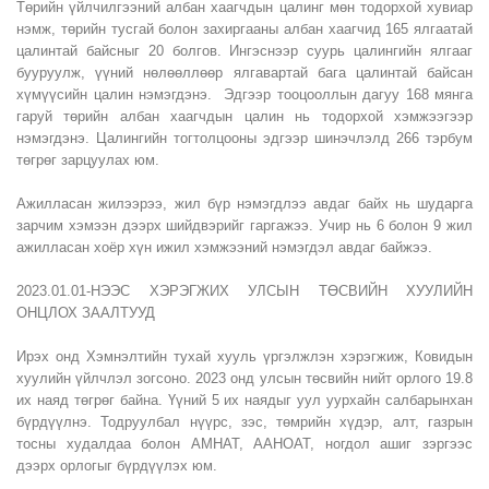
Төрийн үйлчилгээний албан хаагчдын цалинг мөн тодорхой хувиар
нэмж, төрийн тусгай болон захиргааны албан хаагчид 165 ялгаатай
цалинтай байсныг 20 болгов. Ингэснээр суурь цалингийн ялгааг
бууруулж, үүний нөлөөллөөр ялгавартай бага цалинтай байсан
хүмүүсийн цалин нэмэгдэнэ. Эдгээр тооцооллын дагуу 168 мянга
гаруй төрийн албан хаагчдын цалин нь тодорхой хэмжээгээр
нэмэгдэнэ. Цалингийн тогтолцооны эдгээр шинэчлэлд 266 тэрбум
төгрөг зарцуулах юм.
Ажилласан жилээрээ, жил бүр нэмэгдлээ авдаг байх нь шударга
зарчим хэмээн дээрх шийдвэрийг гаргажээ. Учир нь 6 болон 9 жил
ажилласан хоёр хүн ижил хэмжээний нэмэгдэл авдаг байжээ.
2023.01.01-НЭЭС ХЭРЭГЖИХ УЛСЫН ТӨСВИЙН ХУУЛИЙН
ОНЦЛОХ ЗААЛТУУД
Ирэх онд Хэмнэлтийн тухай хууль үргэлжлэн хэрэгжиж, Ковидын
хуулийн үйлчлэл зогсоно. 2023 онд улсын төсвийн нийт орлого 19.8
их наяд төгрөг байна. Үүний 5 их наядыг уул уурхайн салбарынхан
бүрдүүлнэ. Тодруулбал нүүрс, зэс, төмрийн хүдэр, алт, газрын
тосны худалдаа болон АМНАТ, ААНОАТ, ногдол ашиг зэргээс
дээрх орлогыг бүрдүүлэх юм.