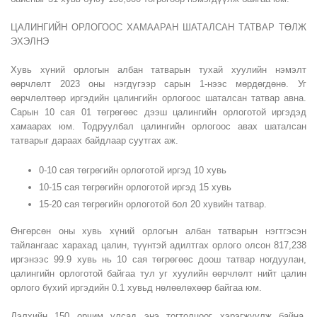
ЦАЛИНГИЙН ОРЛОГООС ХАМААРАН ШАТАЛСАН ТАТВАР ТӨЛЖ
ЭХЭЛНЭ
Хувь хүний орлогын албан татварын тухай хуулийн нэмэлт
өөрчлөлт 2023 оны нэгдүгээр сарын 1-нээс мөрдөгдөнө. Уг
өөрчлөлтөөр иргэдийн цалингийн орлогоос шаталсан татвар авна.
Сарын 10 сая 01 төгрөгөөс дээш цалингийн орлоготой иргэдэд
хамаарах юм. Тодруулбал цалингийн орлогоос авах шаталсан
татварыг дараах байдлаар суутгах аж.
0-10 сая төгрөгийн орлоготой иргэд 10 хувь
10-15 сая төгрөгийн орлоготой иргэд 15 хувь
15-20 сая төгрөгийн орлоготой бол 20 хувийн татвар.
Өнгөрсөн оны хувь хүний орлогын албан татварын нэгтгэсэн
тайлангаас харахад цалин, түүнтэй адилтгах орлого олсон 817,238
иргэнээс 99.9 хувь нь 10 сая төгрөгөөс доош татвар ногдуулан,
цалингийн орлоготой байгаа тул уг хуулийн өөрчлөлт нийт цалин
орлого бүхий иргэдийн 0.1 хувьд нөлөөлөхөөр байгаа юм.
Дэлхийн 150 орчим улсад энэ тогтолцоог хэрэгжүүлж байна.