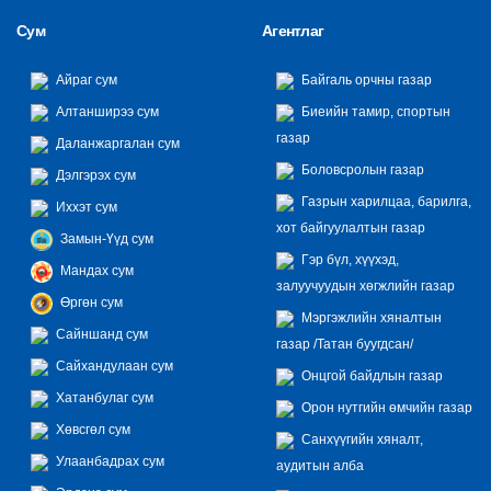
Сум
Агентлаг
Айраг сум
Байгаль орчны газар
Алтанширээ сум
Биеийн тамир, спортын
газар
Даланжаргалан сум
Боловсролын газар
Дэлгэрэх сум
Газрын харилцаа, барилга,
Иххэт сум
хот байгуулалтын газар
Замын-Үүд сум
Гэр бүл, хүүхэд,
Мандах сум
залуучуудын хөгжлийн газар
Өргөн сум
Мэргэжлийн хяналтын
Сайншанд сум
газар /Татан буугдсан/
Сайхандулаан сум
Онцгой байдлын газар
Хатанбулаг сум
Орон нутгийн өмчийн газар
Хөвсгөл сум
Санхүүгийн хяналт,
Улаанбадрах сум
аудитын алба