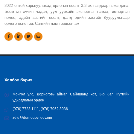
2022 онтой харьцуулахад орлогын өсөлт 3.3 их наядаар нэмэгдэнэ.
Боомтын хүчин чадал, уул уурхайн экспортыг нэмэх, импортын
нөлөө, эдийн засгийн өсөлт, далд эдийн засгийг бууруулснаар
орлого өснө гэж Сангийн яам тооцсон аж
Холбоо барих
Монгол улс, Дорноговь аймаг, Сайншанд хот, 3-р баг, Нутгийн
удирдлагын ордон
(976) 7723 1111, (976) 7052 3036
zdtg@dornogovi.gov.mn