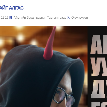
АЙГ АЛГАС
-11-16
Аймгийн Засаг даргын Тамгын газар
Оюунсүрэн