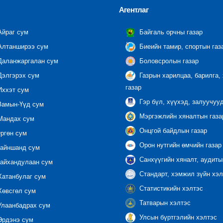
Агентлаг
йраг сум
Байгаль орчны газар
лтанширээ сум
Биеийн тамир, спортын газ
аланжаргалан сум
Боловсролын газар
элгэрэх сум
Газрын харилцаа, барилга,
газар
ххэт сум
Гэр бүл, хүүхэд, залуучуу
амын-Үүд сум
Мэргэжлийн хяналтын газар
андах сум
Онцгой байдлын газар
ргөн сум
Орон нутгийн өмчийн газар
айншанд сум
Санхүүгийн хяналт, аудиты
айхандулаан сум
Стандарт, хэмжил зүйн хэл
атанбулаг сум
Статистикийн хэлтэс
өвсгөл сум
Татварын хэлтэс
лаанбадрах сум
Улсын бүртгэлийн хэлтэс
рдэнэ сум