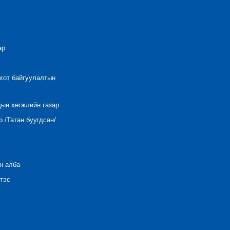
ар
 хот байгуулалтын
дын хөгжлийн газар
 /Татан буугдсан/
н алба
тэс