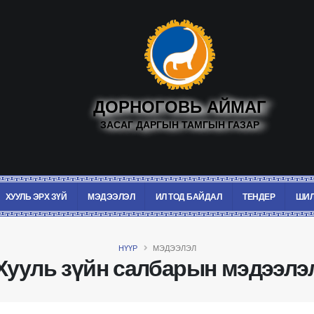
ДОРНОГОВЬ АЙМАГ
ЗАСАГ ДАРГЫН ТАМГЫН ГАЗАР
ХУУЛЬ ЭРХ ЗҮЙ
МЭДЭЭЛЭЛ
ИЛ ТОД БАЙДАЛ
ТЕНДЕР
ШИЛ
НҮҮР
МЭДЭЭЛЭЛ
Хууль зүйн салбарын мэдээлэ