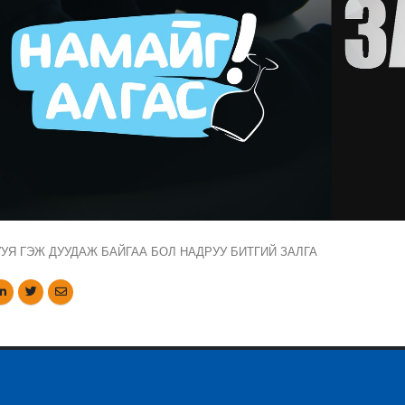
УУЯ ГЭЖ ДУУДАЖ БАЙГАА БОЛ НАДРУУ БИТГИЙ ЗАЛГА