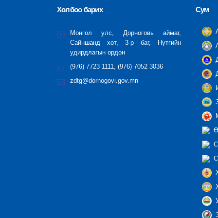
Холбоо барих
Сум
А
Монгол улс, Дорноговь аймаг,
Сайншанд хот, 3-р баг, Нутгийн
А
удирдлагын ордон
Д
(976) 7723 1111, (976) 7052 3036
Д
zdtg@dornogovi.gov.mn
И
З
М
Ө
С
С
Х
Х
У
Э