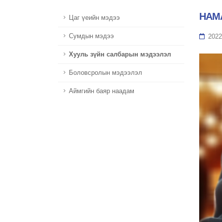
НАМ
Цаг үеийн мэдээ
Сумдын мэдээ
2022
Хууль зүйн салбарын мэдээлэл
Боловсролын мэдээлэл
Аймгийн баяр наадам