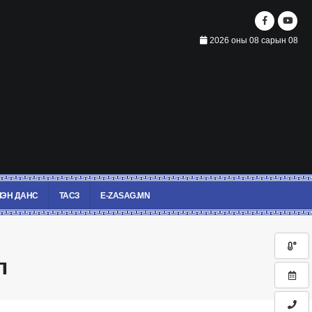
2026 оны 08 сарын 08
ЭН ДАНС
ТАСЗ
E-ZASAG.MN
л