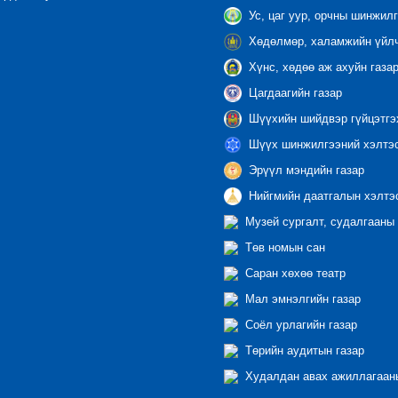
Ус, цаг уур, орчны шинжилг
Хөдөлмөр, халамжийн үйлч
Хүнс, хөдөө аж ахуйн газа
Цагдаагийн газар
Шүүхийн шийдвэр гүйцэтгэ
Шүүх шинжилгээний хэлтэ
Эрүүл мэндийн газар
Нийгмийн даатгалын хэлтэ
Музей сургалт, судалгааны 
Төв номын сан
Саран хөхөө театр
Мал эмнэлгийн газар
Соёл урлагийн газар
Төрийн аудитын газар
Худалдан авах ажиллагааны