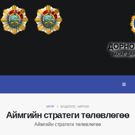
ДОРНО
ЗАСАГ ДА
НҮҮР
БОДЛОГО, ЧИГЛЭЛ
Аймгийн стратеги төлөвлөгөө
Аймгийн стратеги төлөвлөгөө