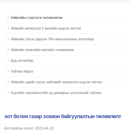
Аймгийн стратеги төлөвлөгөө
Aймгийг хөгжүүлэх 5 жилийн үндсэн чиглэл
Аймгийн Засаг даргын Үйл ажиллагааны хөтөлбөр
Aймгийн хөгжлийн жилийн төлөвлөгөө
Дэд хөтөлбөр
Тайлан мэдээ
Аймгийн эдийн засаг, нийгмийг хөгжүүлэх үндсэн чиглэл
Хуулийн хэрэгжилтийн үр дагаврын үнэлгээний тайлан
хот болон газар зохион байгуулалтын төлөвлөлт
Батлагдсан огноо: 2023-04-10