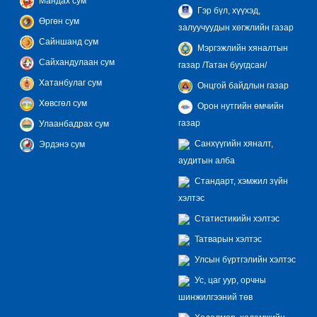
Мандах сум
Гэр бүл, хүүхэд,
Өргөн сум
залуучуудын хөгжлийн газар
Сайншанд сум
Мэргэжлийн хяналтын
Сайхандулаан сум
газар /Татан буугдсан/
Хатанбулаг сум
Онцгой байдлын газар
Хөвсгөл сум
Орон нутгийн өмчийн
газар
Улаанбадрах сум
Санхүүгийн хяналт,
Эрдэнэ сум
аудитын алба
Стандарт, хэмжил зүйн
хэлтэс
Статистикийн хэлтэс
Татварын хэлтэс
Улсын бүртгэлийн хэлтэс
Ус, цаг уур, орчны
шинжилгээний төв