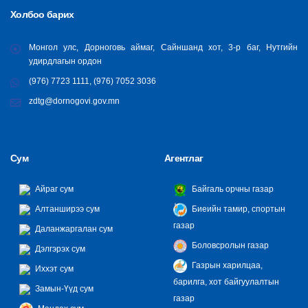
Холбоо барих
Монгол улс, Дорноговь аймаг, Сайншанд хот, 3-р баг, Нутгийн
удирдлагын ордон
(976) 7723 1111, (976) 7052 3036
zdtg@dornogovi.gov.mn
Сум
Агентлаг
Айраг сум
Байгаль орчны газар
Алтанширээ сум
Биеийн тамир, спортын
газар
Даланжаргалан сум
Боловсролын газар
Дэлгэрэх сум
Газрын харилцаа,
Иххэт сум
барилга, хот байгуулалтын
Замын-Үүд сум
газар