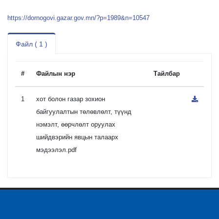
https://dornogovi.gazar.gov.mn/?p=1989&n=10547
Файл ( 1 )
#
Файлын нэр
Тайлбар
1
хот болон газар зохион
байгуулалтын төлөвлөлт, түүнд
нэмэлт, өөрчлөлт оруулах
шийдвэрийн явцын талаарх
мэдээлэл.pdf