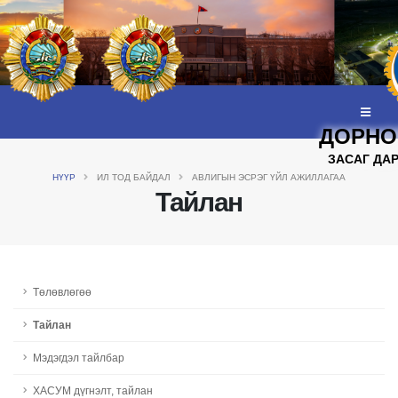
ДОРНО
ЗАСАГ ДА
НҮҮР
ИЛ ТОД БАЙДАЛ
АВЛИГЫН ЭСРЭГ ҮЙЛ АЖИЛЛАГАА
Тайлан
Төлөвлөгөө
Тайлан
Мэдэгдэл тайлбар
ХАСУМ дүгнэлт, тайлан