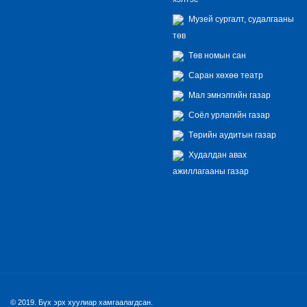
Музей сургалт, судалгааны
төв
Төв номын сан
Саран хөхөө театр
Мал эмнэлгийн газар
Соёл урлагийн газар
Төрийн аудитын газар
Худалдан авах
ажиллагааны газар
© 2019. Бүх эрх хуулиар хамгаалагдсан.