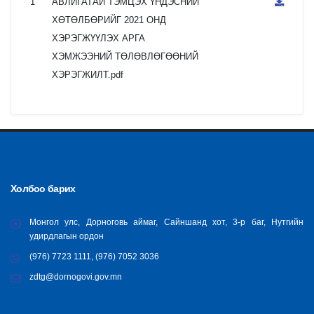
1
АВЛИГАТАЙ ТЭМЦЭХ ҮНДЭСНИЙ
ХӨТӨЛБӨРИЙГ 2021 ОНД
ХЭРЭГЖҮҮЛЭХ АРГА
ХЭМЖЭЭНИЙ ТӨЛӨВЛӨГӨӨНИЙ
ХЭРЭГЖИЛТ.pdf
Холбоо барих
Монгол улс, Дорноговь аймаг, Сайншанд хот, 3-р баг, Нутгийн
удирдлагын ордон
(976) 7723 1111, (976) 7052 3036
zdtg@dornogovi.gov.mn