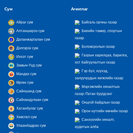
Сум
Агентлаг
Айраг сум
Байгаль орчны газар
Алтанширээ сум
Биеийн тамир, спортын
газар
Даланжаргалан сум
Боловсролын газар
Дэлгэрэх сум
Газрын харилцаа, барилга,
Иххэт сум
хот байгуулалтын газар
Замын-Үүд сум
Гэр бүл, хүүхэд,
Мандах сум
залуучуудын хөгжлийн газар
Өргөн сум
Мэргэжлийн хяналтын
Сайншанд сум
газар /Татан буугдсан/
Сайхандулаан сум
Онцгой байдлын газар
Хатанбулаг сум
Орон нутгийн өмчийн газар
Хөвсгөл сум
Санхүүгийн хяналт,
Улаанбадрах сум
аудитын алба