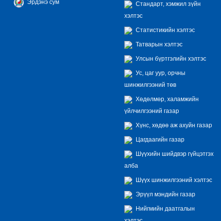
Эрдэнэ сум
Стандарт, хэмжил зүйн
хэлтэс
Статистикийн хэлтэс
Татварын хэлтэс
Улсын бүртгэлийн хэлтэс
Ус, цаг уур, орчны
шинжилгээний төв
Хөдөлмөр, халамжийн
үйлчилгээний газар
Хүнс, хөдөө аж ахуйн газар
Цагдаагийн газар
Шүүхийн шийдвэр гүйцэтгэх
алба
Шүүх шинжилгээний хэлтэс
Эрүүл мэндийн газар
Нийгмийн даатгалын
хэлтэс