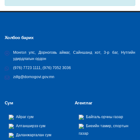
Холбоо барих
Монгол улс, Дорноговь аймаг, Сайншанд хот, 3-р баг, Нутгийн
удирдлагын ордон
(976) 7723 1111, (976) 7052 3036
zdtg@dornogovi.gov.mn
Сум
Агентлаг
Айраг сум
Байгаль орчны газар
Алтанширээ сум
Биеийн тамир, спортын
газар
Даланжаргалан сум