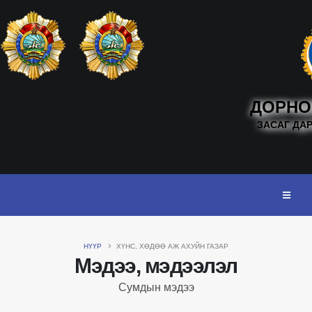
ДОРНО
ЗАСАГ ДА
НҮҮР
ХҮНС, ХӨДӨӨ АЖ АХУЙН ГАЗАР
Мэдээ, мэдээлэл
Сумдын мэдээ