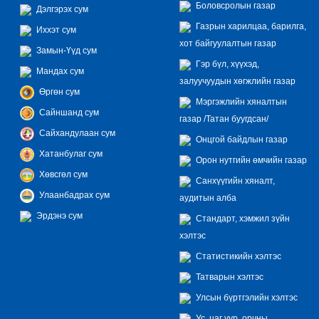
Боловсролын газар
Дэлгэрэх сум
Газрын харилцаа, барилга,
Иххэт сум
хот байгуулалтын газар
Замын-Үүд сум
Гэр бүл, хүүхэд,
Мандах сум
залуучуудын хөгжлийн газар
Өргөн сум
Мэргэжлийн хяналтын
Сайншанд сум
газар /Татан буугдсан/
Сайхандулаан сум
Онцгой байдлын газар
Хатанбулаг сум
Орон нутгийн өмчийн газар
Хөвсгөл сум
Санхүүгийн хяналт,
Улаанбадрах сум
аудитын алба
Эрдэнэ сум
Стандарт, хэмжил зүйн
хэлтэс
Статистикийн хэлтэс
Татварын хэлтэс
Улсын бүртгэлийн хэлтэс
Ус, цаг уур, орчны