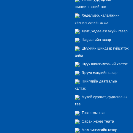
шинжилгээний төв
Хөдөлмөр, халамжийн
үйлчилгээний газар
Хүнс, хөдөө аж ахуйн газар
Цагдаагийн газар
Шүүхийн шийдвэр гүйцэтгэх
алба
Шүүх шинжилгээний хэлтэс
Эрүүл мэндийн газар
Нийгмийн даатгалын
хэлтэс
Музей сургалт, судалгааны
төв
Төв номын сан
Саран хөхөө театр
Мал эмнэлгийн газар