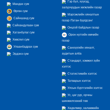
Гэр бүл, хүүхэд,
Мандах сум
залуучуудын хөгжлийн газар
Өргөн сум
Мэргэжлийн хяналтын
Сайншанд сум
газар /Татан буугдсан/
Сайхандулаан сум
Онцгой байдлын газар
Хатанбулаг сум
Орон нутгийн өмчийн
Хөвсгөл сум
газар
Улаанбадрах сум
Санхүүгийн хяналт,
аудитын алба
Эрдэнэ сум
Стандарт, хэмжил зүйн
хэлтэс
Статистикийн хэлтэс
Татварын хэлтэс
Улсын бүртгэлийн хэлтэс
Ус, цаг уур, орчны
шинжилгээний төв
Хөдөлмөр, халамжийн