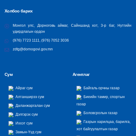
Холбоо барих
Монгол улс, Дорноговь аймаг, Сайншанд хот, 3-р баг, Нутгийн
удирдлагын ордон
(976) 7723 1111, (976) 7052 3036
zdtg@dornogovi.gov.mn
Сум
Агентлаг
Айраг сум
Байгаль орчны газар
Алтанширээ сум
Биеийн тамир, спортын
газар
Даланжаргалан сум
Боловсролын газар
Дэлгэрэх сум
Газрын харилцаа, барилга,
Иххэт сум
хот байгуулалтын газар
Замын-Үүд сум