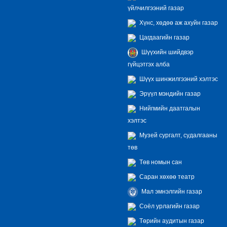
үйлчилгээний газар
Хүнс, хөдөө аж ахуйн газар
Цагдаагийн газар
Шүүхийн шийдвэр
гүйцэтгэх алба
Шүүх шинжилгээний хэлтэс
Эрүүл мэндийн газар
Нийгмийн даатгалын
хэлтэс
Музей сургалт, судалгааны
төв
Төв номын сан
Саран хөхөө театр
Мал эмнэлгийн газар
Соёл урлагийн газар
Төрийн аудитын газар