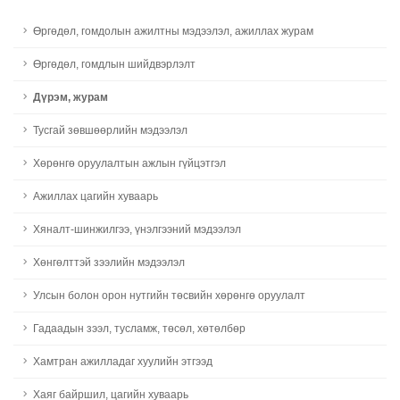
Өргөдөл, гомдолын ажилтны мэдээлэл, ажиллах журам
Өргөдөл, гомдлын шийдвэрлэлт
Дүрэм, журам
Тусгай зөвшөөрлийн мэдээлэл
Хөрөнгө оруулалтын ажлын гүйцэтгэл
Ажиллах цагийн хуваарь
Хяналт-шинжилгээ, үнэлгээний мэдээлэл
Хөнгөлттэй зээлийн мэдээлэл
Улсын болон орон нутгийн төсвийн хөрөнгө оруулалт
Гадаадын зээл, тусламж, төсөл, хөтөлбөр
Хамтран ажилладаг хуулийн этгээд
Хаяг байршил, цагийн хуваарь