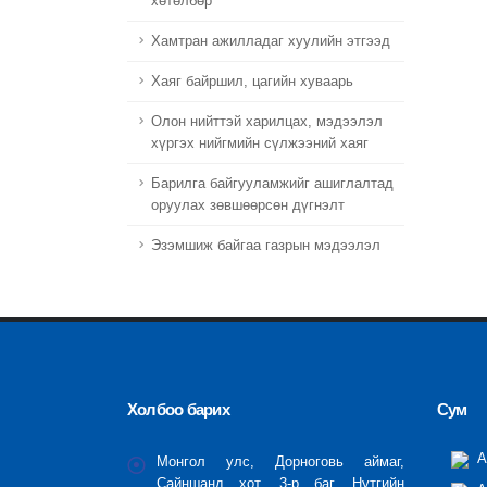
хөтөлбөр
Хамтран ажилладаг хуулийн этгээд
Хаяг байршил, цагийн хуваарь
Олон нийттэй харилцах, мэдээлэл
хүргэх нийгмийн сүлжээний хаяг
Барилга байгууламжийг ашиглалтад
оруулах зөвшөөрсөн дүгнэлт
Эзэмшиж байгаа газрын мэдээлэл
Холбоо барих
Сум
А
Монгол улс, Дорноговь аймаг,
Сайншанд хот, 3-р баг, Нутгийн