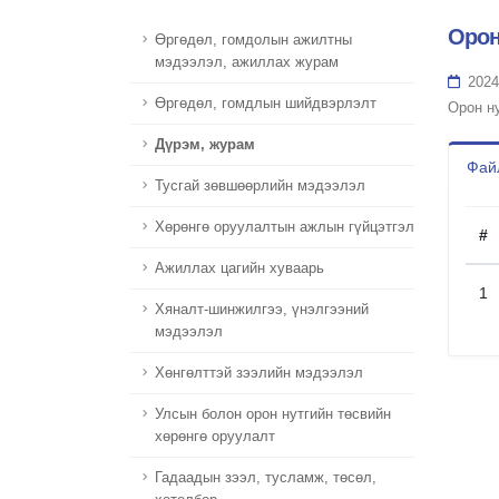
Орон
Өргөдөл, гомдолын ажилтны
мэдээлэл, ажиллах журам
2024
Өргөдөл, гомдлын шийдвэрлэлт
Орон н
Дүрэм, журам
Файл
Тусгай зөвшөөрлийн мэдээлэл
Хөрөнгө оруулалтын ажлын гүйцэтгэл
#
Ажиллах цагийн хуваарь
1
Хяналт-шинжилгээ, үнэлгээний
мэдээлэл
Хөнгөлттэй зээлийн мэдээлэл
Улсын болон орон нутгийн төсвийн
хөрөнгө оруулалт
Гадаадын зээл, тусламж, төсөл,