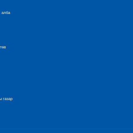
 алба
төв
 газар