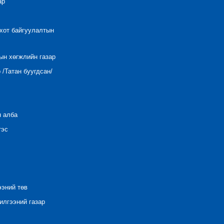
ар
 хот байгуулалтын
ын хөгжлийн газар
/Татан буугдсан/
н алба
тэс
ээний төв
лгээний газар