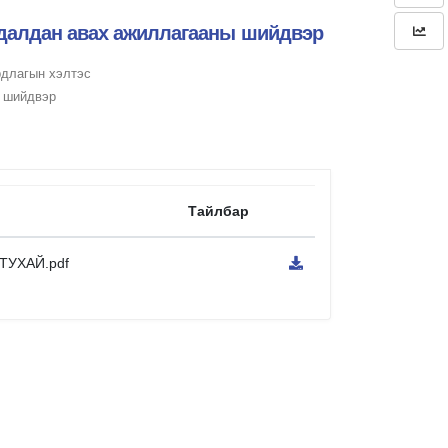
худалдан авах ажиллагааны шийдвэр
рдлагын хэлтэс
ы шийдвэр
Тайлбар
УХАЙ.pdf