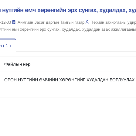
 нутгийн өмч хөрөнгийн эрх сунгах, худалдах, 
-12-03
Аймгийн Засаг даргын Тамгын газар
Төрийн захиргааны уди
утгийн өмч хөрөнгийн эрх сунгах, худалдах, худалдан авах ажиллагаан
 ( 1 )
Файлын нэр
ОРОН НУТГИЙН ӨМЧИЙН ХӨРӨНГИЙГ ХУДАЛДАН БОРЛУУЛАХ Т