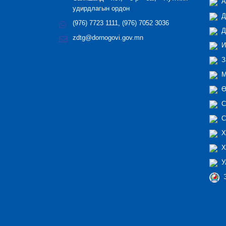
А
удирдлагын ордон
Д
(976) 7723 1111, (976) 7052 3036
Д
zdtg@dornogovi.gov.mn
И
З
М
Ө
С
С
Х
Х
У
Э