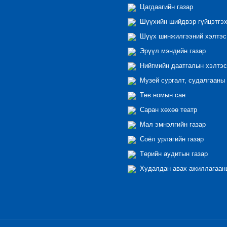
Цагдаагийн газар
Шүүхийн шийдвэр гүйцэтгэх
Шүүх шинжилгээний хэлтэс
Эрүүл мэндийн газар
Нийгмийн даатгалын хэлтэс
Музей сургалт, судалгааны 
Төв номын сан
Саран хөхөө театр
Мал эмнэлгийн газар
Соёл урлагийн газар
Төрийн аудитын газар
Худалдан авах ажиллагааны