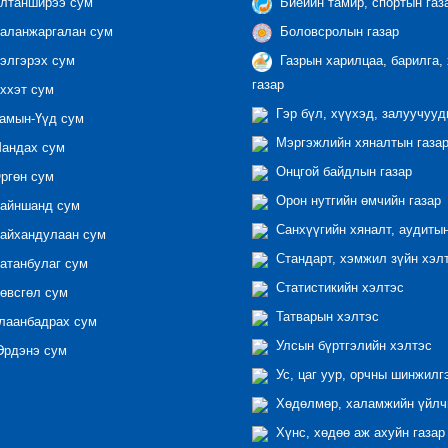
лтанширээ сум
Биеийн тамир, спортын газ
аланжаргалан сум
Боловсролын газар
элгэрэх сум
Газрын харилцаа, барилга,
газар
ххэт сум
Гэр бүл, хүүхэд, залуучууд
амын-Үүд сум
Мэргэжлийн хяналтын газар 
андах сум
Онцгой байдлын газар
ргөн сум
Орон нутгийн өмчийн газар
айншанд сум
Санхүүгийн хяналт, аудиты
айхандулаан сум
Стандарт, хэмжил зүйн хэл
атанбулаг сум
Статистикийн хэлтэс
өвсгөл сум
Татварын хэлтэс
лаанбадрах сум
Улсын бүртгэлийн хэлтэс
рдэнэ сум
Ус, цаг уур, орчны шинжилг
Хөдөлмөр, халамжийн үйлчи
Хүнс, хөдөө аж ахуйн газар