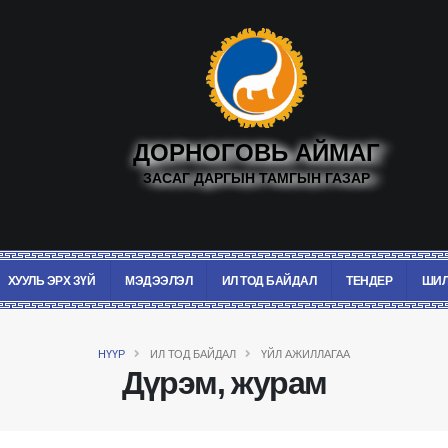
ДОРНОГОВЬ АЙМАГ
ЗАСАГ ДАРГЫН ТАМГЫН ГАЗАР
ХУУЛЬ ЭРХ ЗҮЙ
МЭДЭЭЛЭЛ
ИЛ ТОД БАЙДАЛ
ТЕНДЕР
ШИЛ
НҮҮР
ИЛ ТОД БАЙДАЛ
ҮЙЛ АЖИЛЛАГАА
Дүрэм, журам