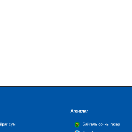
Агентлаг
йраг сум
Байгаль орчны газар