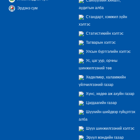
Санхүүгийн хяналт,
аудитын алба
Эрдэнэ сум
Стандарт, хэмжил зүйн
хэлтэс
Статистикийн хэлтэс
Татварын хэлтэс
Улсын бүртгэлийн хэлтэс
Ус, цаг уур, орчны
шинжилгээний төв
Хөдөлмөр, халамжийн
үйлчилгээний газар
Хүнс, хөдөө аж ахуйн газар
Цагдаагийн газар
Шүүхийн шийдвэр гүйцэтгэх
алба
Шүүх шинжилгээний хэлтэс
Эрүүл мэндийн газар