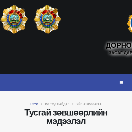
ДОРНО
ЗАСАГ ДА
НҮҮР
ИЛ ТОД БАЙДАЛ
ҮЙЛ АЖИЛЛАГАА
Тусгай зөвшөөрлийн
мэдээлэл