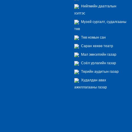
Нийгмийн даатгалын
хэлтэс
Музей сургалт, судалгааны
төв
Төв номын сан
Саран хөхөө театр
Мал эмнэлгийн газар
Соёл урлагийн газар
Төрийн аудитын газар
Худалдан авах
ажиллагааны газар