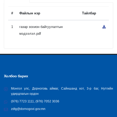
#
Файлын нэр
Тайлбар
1
газар зохион байгуулалтын
мэдээлэл.pdf
Холбоо барих
Монгол улс, Дорноговь аймаг, Сайншанд хот, 3-р баг, Нутгийн
удирдлагын ордон
(976) 7723 1111, (976) 7052 3036
zdtg@dornogovi.gov.mn