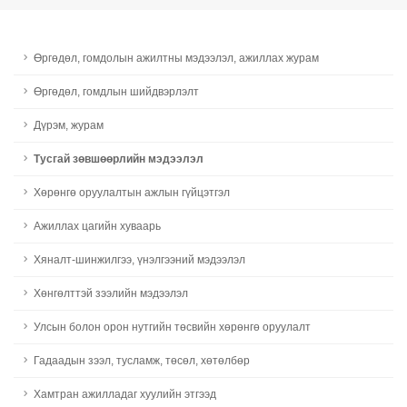
Өргөдөл, гомдолын ажилтны мэдээлэл, ажиллах журам
Өргөдөл, гомдлын шийдвэрлэлт
Дүрэм, журам
Тусгай зөвшөөрлийн мэдээлэл
Хөрөнгө оруулалтын ажлын гүйцэтгэл
Ажиллах цагийн хуваарь
Хяналт-шинжилгээ, үнэлгээний мэдээлэл
Хөнгөлттэй зээлийн мэдээлэл
Улсын болон орон нутгийн төсвийн хөрөнгө оруулалт
Гадаадын зээл, тусламж, төсөл, хөтөлбөр
Хамтран ажилладаг хуулийн этгээд