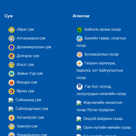
Сум
Агентлаг
Айраг сум
Байгаль орчны газар
Алтанширээ сум
Биеийн тамир, спортын
газар
Даланжаргалан сум
Боловсролын газар
Дэлгэрэх сум
Газрын харилцаа,
Иххэт сум
барилга, хот байгуулалтын
Замын-Үүд сум
газар
Мандах сум
Гэр бүл, хүүхэд,
Өргөн сум
залуучуудын хөгжлийн газар
Сайншанд сум
Мэргэжлийн хяналтын
Сайхандулаан сум
газар /Татан буугдсан/
Хатанбулаг сум
Онцгой байдлын газар
Хөвсгөл сум
Орон нутгийн өмчийн газар
Улаанбадрах сум