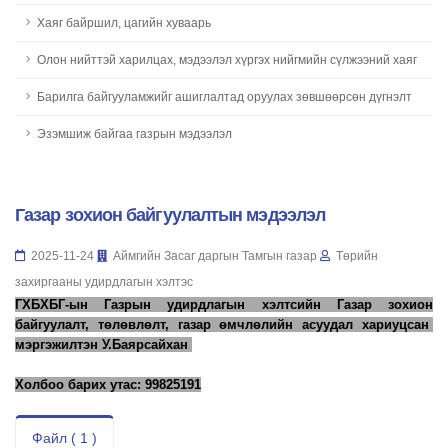
Хаяг байршил, цагийн хуваарь
Олон нийттэй харилцах, мэдээлэл хүргэх нийгмийн сүлжээний хаяг
Барилга байгууламжийг ашиглалтад оруулах зөвшөөрсөн дүгнэлт
Эзэмшиж байгаа газрын мэдээлэл
Газар зохион байгуулалтын мэдээлэл
2025-11-24
Аймгийн Засаг даргын Тамгын газар
Төрийн
захиргааны удирдлагын хэлтэс
ГХБХБГ-ын Газрын удирдлагын хэлтсийн Газар зохион
байгуулалт, төлөвлөлт, газар өмчлөлийн асуудал хариуцсан
мэргэжилтэн У.Баярсайхан
Холбоо барих утас: 99825191
Файл ( 1 )