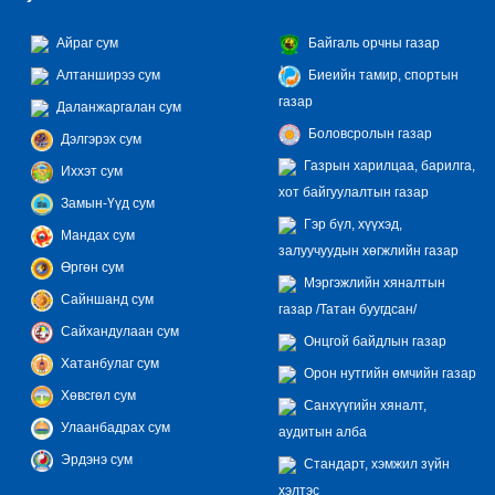
Айраг сум
Байгаль орчны газар
Алтанширээ сум
Биеийн тамир, спортын
газар
Даланжаргалан сум
Боловсролын газар
Дэлгэрэх сум
Газрын харилцаа, барилга,
Иххэт сум
хот байгуулалтын газар
Замын-Үүд сум
Гэр бүл, хүүхэд,
Мандах сум
залуучуудын хөгжлийн газар
Өргөн сум
Мэргэжлийн хяналтын
Сайншанд сум
газар /Татан буугдсан/
Сайхандулаан сум
Онцгой байдлын газар
Хатанбулаг сум
Орон нутгийн өмчийн газар
Хөвсгөл сум
Санхүүгийн хяналт,
Улаанбадрах сум
аудитын алба
Эрдэнэ сум
Стандарт, хэмжил зүйн
хэлтэс