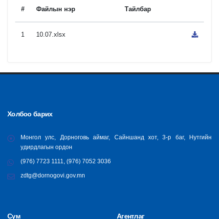
#
Файлын нэр
Тайлбар
1
10.07.xlsx
Холбоо барих
Монгол улс, Дорноговь аймаг, Сайншанд хот, 3-р баг, Нутгийн
удирдлагын ордон
(976) 7723 1111, (976) 7052 3036
zdtg@dornogovi.gov.mn
Сум
Агентлаг