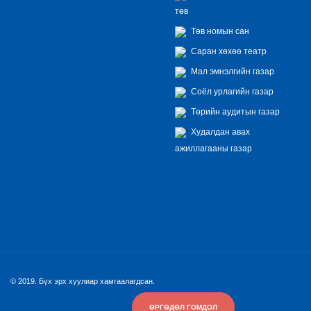
төв
Төв номын сан
Саран хөхөө театр
Мал эмнэлгийн газар
Соёл урлагийн газар
Төрийн аудитын газар
Худалдан авах
ажиллагааны газар
© 2019. Бүх эрх хуулиар хамгаалагдсан.
ӨРГӨДӨЛ ГОМДОЛ