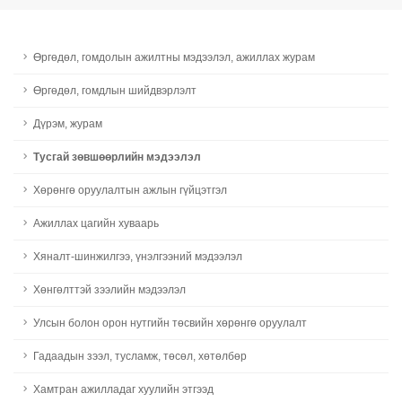
Өргөдөл, гомдолын ажилтны мэдээлэл, ажиллах журам
Өргөдөл, гомдлын шийдвэрлэлт
Дүрэм, журам
Тусгай зөвшөөрлийн мэдээлэл
Хөрөнгө оруулалтын ажлын гүйцэтгэл
Ажиллах цагийн хуваарь
Хяналт-шинжилгээ, үнэлгээний мэдээлэл
Хөнгөлттэй зээлийн мэдээлэл
Улсын болон орон нутгийн төсвийн хөрөнгө оруулалт
Гадаадын зээл, тусламж, төсөл, хөтөлбөр
Хамтран ажилладаг хуулийн этгээд