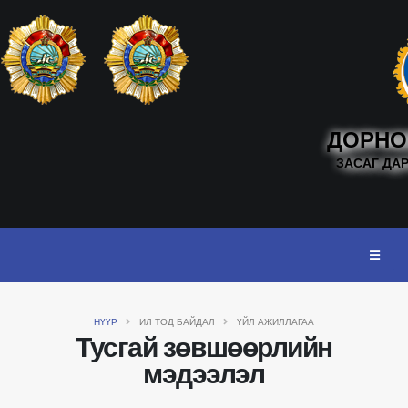
ДОРНО
ЗАСАГ ДА
НҮҮР
ИЛ ТОД БАЙДАЛ
ҮЙЛ АЖИЛЛАГАА
Тусгай зөвшөөрлийн
мэдээлэл