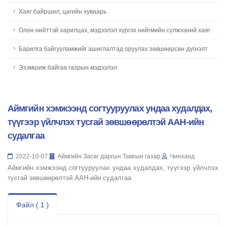
Хаяг байршил, цагийн хуваарь
Олон нийттэй харилцах, мэдээлэл хүргэх нийгмийн сүлжээний хаяг
Барилга байгууламжийг ашиглалтад оруулах зөвшөөрсөн дүгнэлт
Эзэмшиж байгаа газрын мэдээлэл
Аймгийн хэмжээнд согтууруулах ундаа худалдах,
түүгээр үйлчлэх тусгай зөвшөөрөлтэй ААН-ийн
судалгаа
2022-10-07
Аймгийн Засаг даргын Тамгын газар
Чинханд
Аймгийн хэмжээнд согтууруулах ундаа худалдах, түүгээр үйлчлэх
тусгай зөвшөөрөлтэй ААН-ийн судалгаа
Файл ( 1 )