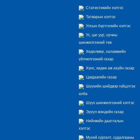
Статистикийн хэлтэс
Татварын хэлтэс
Улсын бүртгэлийн хэлтэс
Ус, цаг уур, орчны
шинжилгээний төв
Хөдөлмөр, халамжийн
үйлчилгээний газар
Хүнс, хөдөө аж ахуйн газар
Цагдаагийн газар
Шүүхийн шийдвэр гүйцэтгэх
алба
Шүүх шинжилгээний хэлтэс
Эрүүл мэндийн газар
Нийгмийн даатгалын
хэлтэс
Музей сургалт, судалгааны