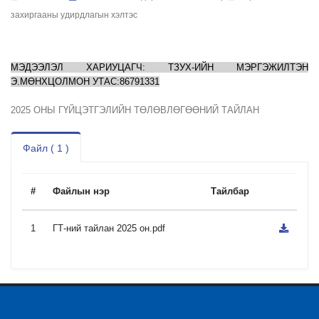
захиргааны удирдлагын хэлтэс
МЭДЭЭЛЭЛ ХАРИУЦАГЧ: ТЗУХ-ИЙН МЭРГЭЖИЛТЭН
Э.МӨНХЦОЛМОН УТАС:86791331
2025 ОНЫ ГҮЙЦЭТГЭЛИЙН ТӨЛӨВЛӨГӨӨНИЙ ТАЙЛАН
Файл ( 1 )
#
Файлын нэр
Тайлбар
1
ГТ-ний тайлан 2025 он.pdf