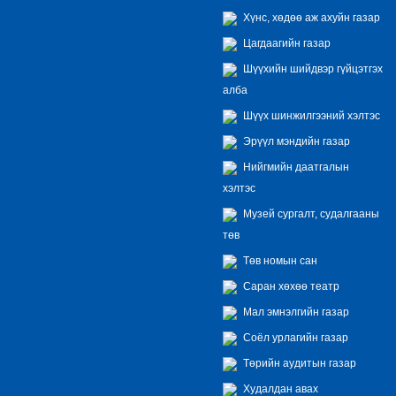
Хүнс, хөдөө аж ахуйн газар
Цагдаагийн газар
Шүүхийн шийдвэр гүйцэтгэх
алба
Шүүх шинжилгээний хэлтэс
Эрүүл мэндийн газар
Нийгмийн даатгалын
хэлтэс
Музей сургалт, судалгааны
төв
Төв номын сан
Саран хөхөө театр
Мал эмнэлгийн газар
Соёл урлагийн газар
Төрийн аудитын газар
Худалдан авах