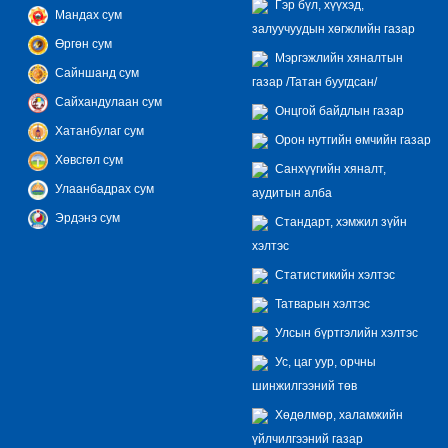
Гэр бүл, хүүхэд,
Мандах сум
залуучуудын хөгжлийн газар
Өргөн сум
Мэргэжлийн хяналтын
Сайншанд сум
газар /Татан буугдсан/
Сайхандулаан сум
Онцгой байдлын газар
Хатанбулаг сум
Орон нутгийн өмчийн газар
Хөвсгөл сум
Санхүүгийн хяналт,
Улаанбадрах сум
аудитын алба
Эрдэнэ сум
Стандарт, хэмжил зүйн
хэлтэс
Статистикийн хэлтэс
Татварын хэлтэс
Улсын бүртгэлийн хэлтэс
Ус, цаг уур, орчны
шинжилгээний төв
Хөдөлмөр, халамжийн
үйлчилгээний газар