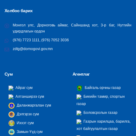
Холбоо барих
Монгол улс, Дорноговь аймаг, Сайншанд хот, 3-р баг, Нутгийн
удирдлагын ордон
(976) 7723 1111, (976) 7052 3036
zdtg@dornogovi.gov.mn
Сум
Агентлаг
Айраг сум
Байгаль орчны газар
Алтанширээ сум
Биеийн тамир, спортын
газар
Даланжаргалан сум
Боловсролын газар
Дэлгэрэх сум
Газрын харилцаа, барилга,
Иххэт сум
хот байгуулалтын газар
Замын-Үүд сум