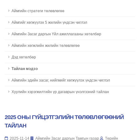
Аймгийн стратеги төлөвлөгөө
Aймгийг хөгжүүлэх 5 жилийн үндсэн чиглэл
Аймгийн Засаг даргын Үйл ажиллагааны хөтөлбөр
Aймгийн хөгжлийн жилийн төлөвлөгөө
Дэд хөтөлбөр
Тайлан мэдээ
Аймгийн эдийн засаг, нийгмийг хөгжүүлэх үндсэн чиглэл
Хуулийн хэрэгжилтийн үр дагаврын үнэлгээний тайлан
2025 ОНЫ ГҮЙЦЭТГЭЛИЙН ТӨЛӨВЛӨГӨӨНИЙ
ТАЙЛАН
2025-11-14
Аймгийн Засаг даргын Тамгын газар
Төрийн