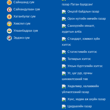
Сайншанд сум
газар /Татан буугдсан/
Сайхандулаан сум
Онцгой байдлын газар
Хатанбулаг сум
Орон нутгийн өмчийн газар
Хөвсгөл сум
Санхүүгийн хяналт,
Улаанбадрах сум
аудитын алба
Эрдэнэ сум
Стандарт, хэмжил зүйн
хэлтэс
Статистикийн хэлтэс
Татварын хэлтэс
Улсын бүртгэлийн хэлтэс
Ус, цаг уур, орчны
шинжилгээний төв
Хөдөлмөр, халамжийн
үйлчилгээний газар
Хүнс, хөдөө аж ахуйн газар
Цагдаагийн газар