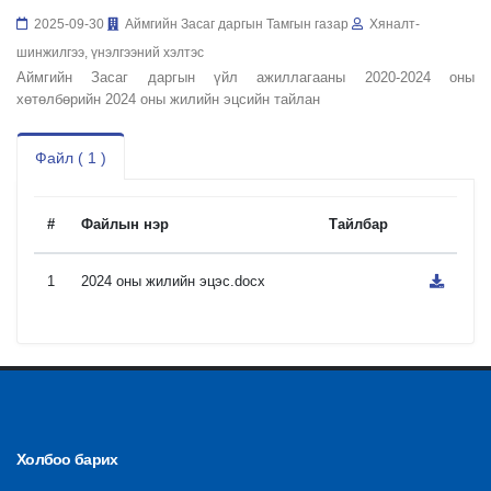
2025-09-30
Аймгийн Засаг даргын Тамгын газар
Хяналт-
шинжилгээ, үнэлгээний хэлтэс
Аймгийн Засаг даргын үйл ажиллагааны 2020-2024 оны
хөтөлбөрийн 2024 оны жилийн эцсийн тайлан
Файл ( 1 )
#
Файлын нэр
Тайлбар
1
2024 оны жилийн эцэс.docx
Холбоо барих