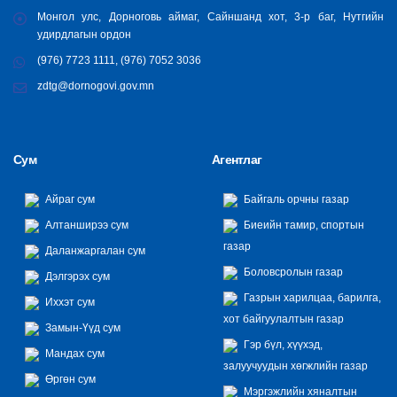
Монгол улс, Дорноговь аймаг, Сайншанд хот, 3-р баг, Нутгийн
удирдлагын ордон
(976) 7723 1111, (976) 7052 3036
zdtg@dornogovi.gov.mn
Сум
Агентлаг
Айраг сум
Байгаль орчны газар
Алтанширээ сум
Биеийн тамир, спортын
газар
Даланжаргалан сум
Боловсролын газар
Дэлгэрэх сум
Газрын харилцаа, барилга,
Иххэт сум
хот байгуулалтын газар
Замын-Үүд сум
Гэр бүл, хүүхэд,
Мандах сум
залуучуудын хөгжлийн газар
Өргөн сум
Мэргэжлийн хяналтын