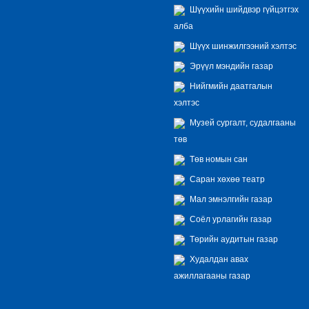
Шүүхийн шийдвэр гүйцэтгэх
алба
Шүүх шинжилгээний хэлтэс
Эрүүл мэндийн газар
Нийгмийн даатгалын
хэлтэс
Музей сургалт, судалгааны
төв
Төв номын сан
Саран хөхөө театр
Мал эмнэлгийн газар
Соёл урлагийн газар
Төрийн аудитын газар
Худалдан авах
ажиллагааны газар