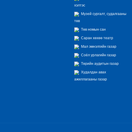
хэлтэс
Музей сургалт, судалгааны
төв
Төв номын сан
Саран хөхөө театр
Мал эмнэлгийн газар
Соёл урлагийн газар
Төрийн аудитын газар
Худалдан авах
ажиллагааны газар