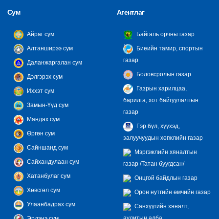
Сум
Агентлаг
Айраг сум
Байгаль орчны газар
Алтанширээ сум
Биеийн тамир, спортын
газар
Даланжаргалан сум
Боловсролын газар
Дэлгэрэх сум
Газрын харилцаа,
Иххэт сум
барилга, хот байгуулалтын
Замын-Үүд сум
газар
Мандах сум
Гэр бүл, хүүхэд,
Өргөн сум
залуучуудын хөгжлийн газар
Сайншанд сум
Мэргэжлийн хяналтын
Сайхандулаан сум
газар /Татан буугдсан/
Хатанбулаг сум
Онцгой байдлын газар
Хөвсгөл сум
Орон нутгийн өмчийн газар
Улаанбадрах сум
Санхүүгийн хяналт,
аудитын алба
Эрдэнэ сум