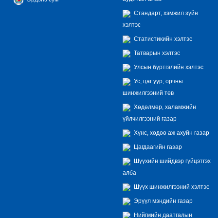
Стандарт, хэмжил зүйн
хэлтэс
Статистикийн хэлтэс
Татварын хэлтэс
Улсын бүртгэлийн хэлтэс
Ус, цаг уур, орчны
шинжилгээний төв
Хөдөлмөр, халамжийн
үйлчилгээний газар
Хүнс, хөдөө аж ахуйн газар
Цагдаагийн газар
Шүүхийн шийдвэр гүйцэтгэх
алба
Шүүх шинжилгээний хэлтэс
Эрүүл мэндийн газар
Нийгмийн даатгалын