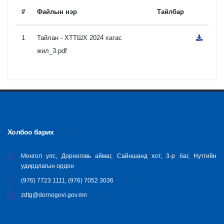
#
Файлын нэр
Тайлбар
1
Тайлан - ХТТШХ 2024 хагас
жил_3.pdf
Холбоо барих
Монгол улс, Дорноговь аймаг, Сайншанд хот, 3-р баг, Нутгийн
удирдлагын ордон
(976) 7723 1111, (976) 7052 3036
zdtg@dornogovi.gov.mn