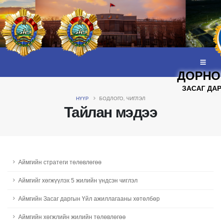
ДОРНО
ЗАСАГ ДА
НҮҮР
БОДЛОГО, ЧИГЛЭЛ
Тайлан мэдээ
Аймгийн стратеги төлөвлөгөө
Aймгийг хөгжүүлэх 5 жилийн үндсэн чиглэл
Аймгийн Засаг даргын Үйл ажиллагааны хөтөлбөр
Aймгийн хөгжлийн жилийн төлөвлөгөө