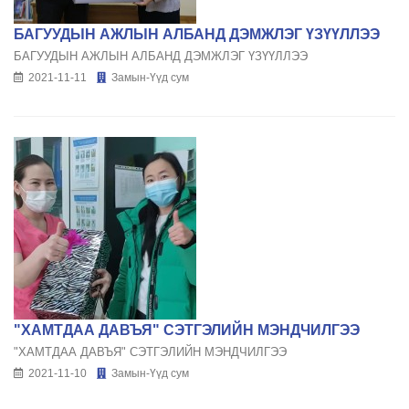
БАГУУДЫН АЖЛЫН АЛБАНД ДЭМЖЛЭГ ҮЗҮҮЛЛЭЭ
БАГУУДЫН АЖЛЫН АЛБАНД ДЭМЖЛЭГ ҮЗҮҮЛЛЭЭ
2021-11-11
Замын-Үүд сум
"ХАМТДАА ДАВЪЯ" СЭТГЭЛИЙН МЭНДЧИЛГЭЭ
"ХАМТДАА ДАВЪЯ" СЭТГЭЛИЙН МЭНДЧИЛГЭЭ
2021-11-10
Замын-Үүд сум