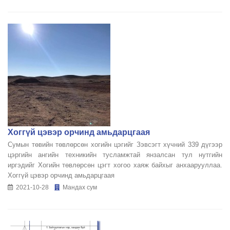
Хоггүй цэвэр орчинд амьдарцгаая
Сумын төвийн төвлөрсөн хогийн цэгийг Зэвсэгт хүчний 339 дүгээр
цэргийн ангийн техникийн тусламжтай янзалсан тул нутгийн
иргэдийг Хогийн төвлөрсөн цэгт хогоо хаяж байхыг анхаарууллаа.
Хоггүй цэвэр орчинд амьдарцгаая
2021-10-28
Мандах сум