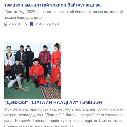
тэмцээн амжилттай зохион байгуулагдлаа
"Замын -Үүд 2022" олон хотын нээлттэй боксын тэмцээн амжилттай
зохион байгуулагдлаа
2022-01-15
Замын-Үүд сум
"ДЭВЖЭЭ" "ШАГАЙН НААДГАЙ" ТЭМЦЭЭН
Монгол Улсад ардчилсан Үндсэн хууль батлагдсаны 30 жилийн ойн
баярыг тохиолдуулан "Дэвжээ" "Шагайн наадгай" тэмцээнүүдийг
умын Иргэдийн Төлөөлөгчдийн хурал, Засаг даргын Тамгын газар,
Соёлын төв хамтран зохион байгууллаа.