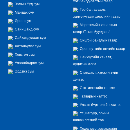
хот байгуулалтын газар
Замын-Үүд сум
Гэр бүл, хүүхэд,
Мандах сум
залуучуудын хөгжлийн газар
Өргөн сум
Мэргэжлийн хяналтын
Сайншанд сум
газар /Татан буугдсан/
Сайхандулаан сум
Онцгой байдлын газар
Хатанбулаг сум
Орон нутгийн өмчийн газар
Хөвсгөл сум
Санхүүгийн хяналт,
Улаанбадрах сум
аудитын алба
Эрдэнэ сум
Стандарт, хэмжил зүйн
хэлтэс
Статистикийн хэлтэс
Татварын хэлтэс
Улсын бүртгэлийн хэлтэс
Ус, цаг уур, орчны
шинжилгээний төв
Хөдөлмөр, халамжийн