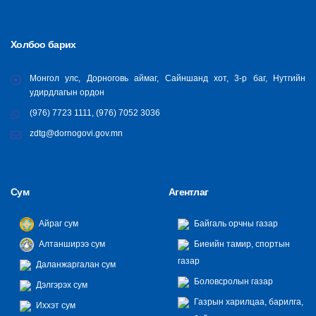
Холбоо барих
Монгол улс, Дорноговь аймаг, Сайншанд хот, 3-р баг, Нутгийн
удирдлагын ордон
(976) 7723 1111, (976) 7052 3036
zdtg@dornogovi.gov.mn
Сум
Агентлаг
Айраг сум
Байгаль орчны газар
Алтанширээ сум
Биеийн тамир, спортын
газар
Даланжаргалан сум
Боловсролын газар
Дэлгэрэх сум
Газрын харилцаа, барилга,
Иххэт сум