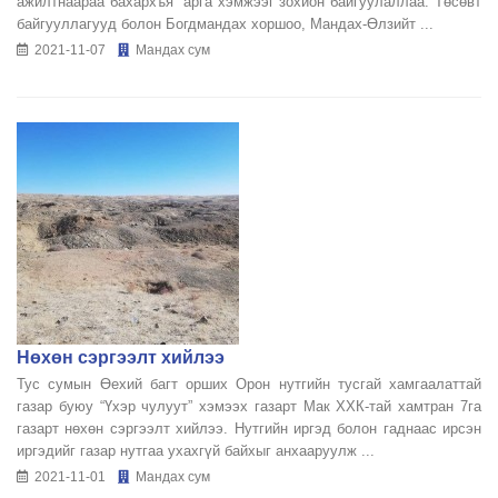
ажилтнаараа бахархъя” арга хэмжээг зохион байгуулаллаа. Төсөвт
байгууллагууд болон Богдмандах хоршоо, Мандах-Өлзийт ...
2021-11-07
Мандах сум
Нөхөн сэргээлт хийлээ
Тус сумын Өехий багт орших Орон нутгийн тусгай хамгаалаттай
газар буюу “Үхэр чулуут” хэмээх газарт Мак ХХК-тай хамтран 7га
газарт нөхөн сэргээлт хийлээ. Нутгийн иргэд болон гаднаас ирсэн
иргэдийг газар нутгаа ухахгүй байхыг анхааруулж ...
2021-11-01
Мандах сум