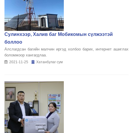
Сулинхээр, Халив баг Мобикомын сүлжээтэй
боллоо
Алслагдсан багийн малчин иргэд холбоо барих, интернет ашиглах
боломжоор хангагдлаа.
2021-11-25
Хатанбулаг сум