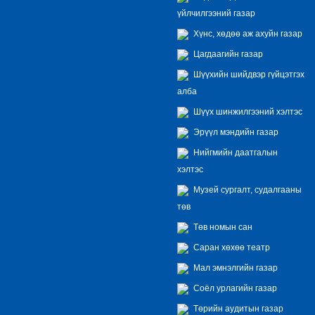
үйлчилгээний газар
Хүнс, хөдөө аж ахуйн газар
Цагдаагийн газар
Шүүхийн шийдвэр гүйцэтгэх
алба
Шүүх шинжилгээний хэлтэс
Эрүүл мэндийн газар
Нийгмийн даатгалын
хэлтэс
Музей сургалт, судалгааны
төв
Төв номын сан
Саран хөхөө театр
Мал эмнэлгийн газар
Соёл урлагийн газар
Төрийн аудитын газар