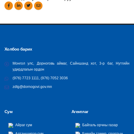
Холбоо барих
Монгол улс, Дорноговь аймаг, Сайншанд хот, 3-р баг, Нутгийн
удирдлагын ордон
(976) 7723 1111, (976) 7052 3036
zdtg@dornogovi.gov.mn
Сум
Агентлаг
Айраг сум
Байгаль орчны газар
Алтанширээ сум
Биеийн тамир, спортын