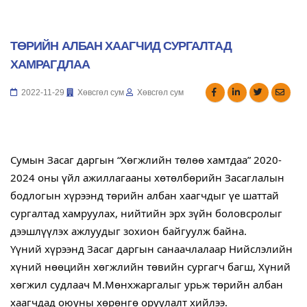
ТӨРИЙН АЛБАН ХААГЧИД СУРГАЛТАД
ХАМРАГДЛАА
2022-11-29
Хөвсгөл сум
Хөвсгөл сум
Сумын Засаг даргын “Хөгжлийн төлөө хамтдаа” 2020-
2024 оны үйл ажиллагааны хөтөлбөрийн Засаглалын 
бодлогын хүрээнд төрийн албан хаагчдыг үе шаттай 
сургалтад хамруулах, нийтийн эрх зүйн боловсролыг 
дээшлүүлэх ажлуудыг зохион байгуулж байна.
Үүний хүрээнд Засаг даргын санаачлалаар Нийслэлийн 
хүний нөөцийн хөгжлийн төвийн сургагч багш, Хүний 
хөгжил судлаач М.Мөнхжаргалыг урьж төрийн албан 
хаагчдад оюуны хөрөнгө оруулалт хийлээ.