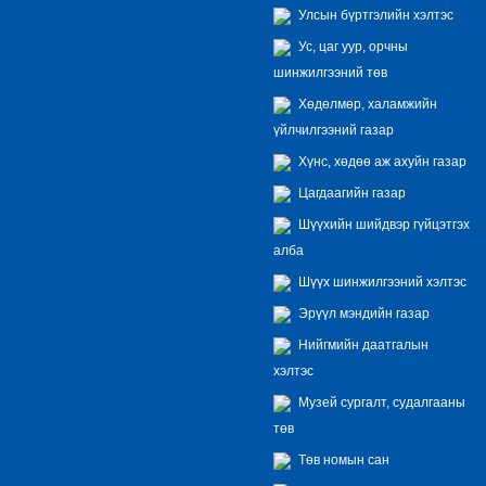
Улсын бүртгэлийн хэлтэс
Ус, цаг уур, орчны
шинжилгээний төв
Хөдөлмөр, халамжийн
үйлчилгээний газар
Хүнс, хөдөө аж ахуйн газар
Цагдаагийн газар
Шүүхийн шийдвэр гүйцэтгэх
алба
Шүүх шинжилгээний хэлтэс
Эрүүл мэндийн газар
Нийгмийн даатгалын
хэлтэс
Музей сургалт, судалгааны
төв
Төв номын сан