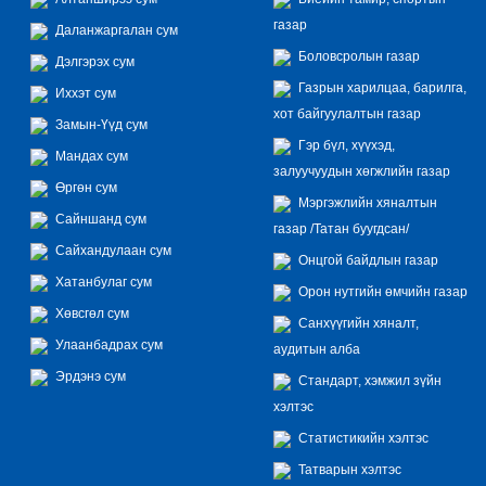
газар
Даланжаргалан сум
Боловсролын газар
Дэлгэрэх сум
Газрын харилцаа, барилга,
Иххэт сум
хот байгуулалтын газар
Замын-Үүд сум
Гэр бүл, хүүхэд,
Мандах сум
залуучуудын хөгжлийн газар
Өргөн сум
Мэргэжлийн хяналтын
Сайншанд сум
газар /Татан буугдсан/
Сайхандулаан сум
Онцгой байдлын газар
Хатанбулаг сум
Орон нутгийн өмчийн газар
Хөвсгөл сум
Санхүүгийн хяналт,
Улаанбадрах сум
аудитын алба
Эрдэнэ сум
Стандарт, хэмжил зүйн
хэлтэс
Статистикийн хэлтэс
Татварын хэлтэс